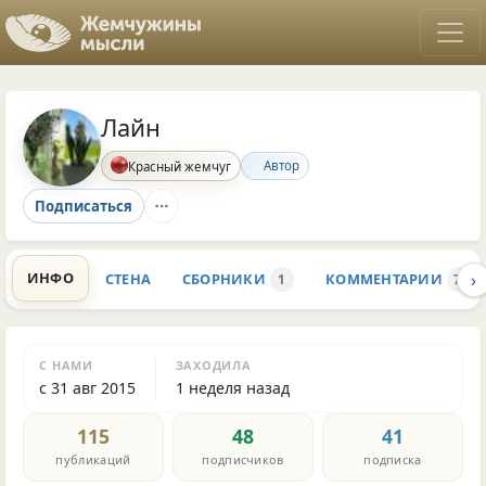
Лайн
Автор
Красный жемчуг
Подписаться
›
ИНФО
СТЕНА
СБОРНИКИ
КОММЕНТАРИИ
1
712
С НАМИ
ЗАХОДИЛА
с 31 авг 2015
1 неделя назад
115
48
41
публикаций
подписчиков
подписка