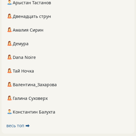
Арыстан Тастанов
Двенадцать струн
Амалия Сирин
Демура
Dana Noire
Тай Ночка
Валентина_Захарова
Галина Суховерх
Константин Балухта
весь топ ⮕