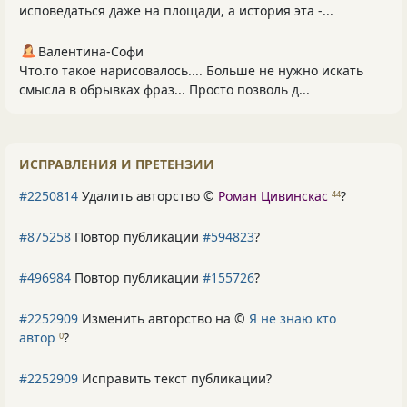
исповедаться даже на площади, а история эта -...
Валентина-Софи
Что.то такое нарисовалось.... Больше не нужно искать
смысла в обрывках фраз... Просто позволь д...
ИСПРАВЛЕНИЯ И ПРЕТЕНЗИИ
#2250814
Удалить авторство ©
Роман Цивинскас
?
44
#875258
Повтор публикации
#594823
?
#496984
Повтор публикации
#155726
?
#2252909
Изменить авторство на ©
Я не знаю кто
автор
?
0
#2252909
Исправить текст публикации?