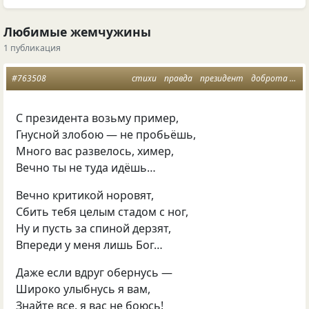
Любимые жемчужины
1 публикация
#763508
стихи
правда
президент
доброта
рос
С президента возьму пример,
Гнусной злобою — не пробьёшь,
Много вас развелось, химер,
Вечно ты не туда идёшь…
Вечно критикой норовят,
Сбить тебя целым стадом с ног,
Ну и пусть за спиной дерзят,
Впереди у меня лишь Бог…
Даже если вдруг обернусь —
Широко улыбнусь я вам,
Знайте все, я вас не боюсь!