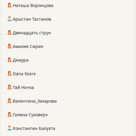
Наташа Воронцова
Арыстан Тастанов
Двенадцать струн
Амалия Сирин
Демура
Dana Noire
Тай Ночка
Валентина_Захарова
Галина Суховерх
Константин Балухта