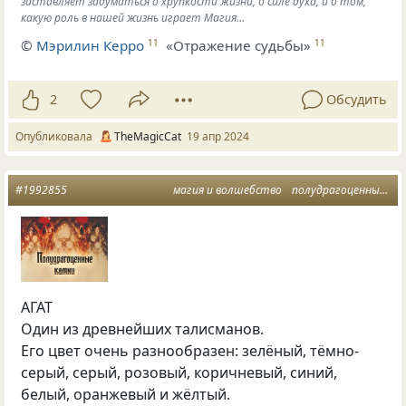
заставляет задуматься о хрупкости жизни, о силе духа, и о том,
какую роль в нашей жизнь играет Магия…
©
Мэрилин Керро
«Отражение судьбы»
11
11
2
Обсудить
Опубликовала
TheMagicCat
19 апр 2024
#1992855
магия и волшебство
полудрагоценные камни
АГАТ
Один из древнейших талисманов.
Его цвет очень разнообразен: зелёный, тёмно-
серый, серый, розовый, коричневый, синий,
белый, оранжевый и жёлтый.