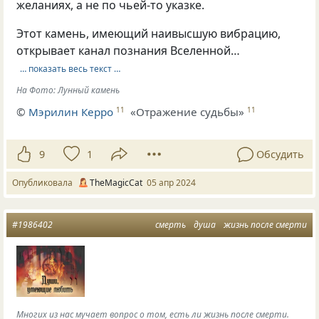
желаниях, а не по чьей-то указке.
Этот камень, имеющий наивысшую вибрацию,
открывает канал познания Вселенной…
… показать весь текст …
На Фото: Лунный камень
©
Мэрилин Керро
«Отражение судьбы»
11
11
9
1
Обсудить
Опубликовала
TheMagicCat
05 апр 2024
#1986402
смерть
душа
жизнь после смерти
Многих из нас мучает вопрос о том, есть ли жизнь после смерти.