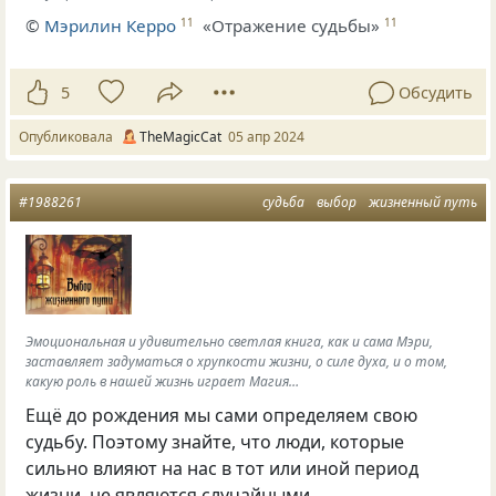
©
Мэрилин Керро
«Отражение судьбы»
11
11
5
Обсудить
Опубликовала
TheMagicCat
05 апр 2024
#1988261
судьба
выбор
жизненный путь
Эмоциональная и удивительно светлая книга, как и сама Мэри,
заставляет задуматься о хрупкости жизни, о силе духа, и о том,
какую роль в нашей жизнь играет Магия…
Ещё до рождения мы сами определяем свою
судьбу. Поэтому знайте, что люди, которые
сильно влияют на нас в тот или иной период
жизни, не являются случайными.