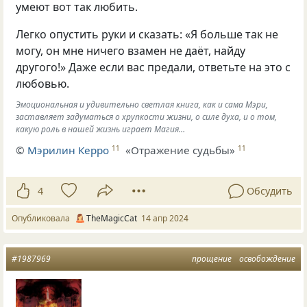
умеют вот так любить.
Легко опустить руки и сказать: «Я больше так не
могу, он мне ничего взамен не даёт, найду
другого!» Даже если вас предали, ответьте на это с
любовью.
Эмоциональная и удивительно светлая книга, как и сама Мэри,
заставляет задуматься о хрупкости жизни, о силе духа, и о том,
какую роль в нашей жизнь играет Магия…
©
Мэрилин Керро
«Отражение судьбы»
11
11
4
Обсудить
Опубликовала
TheMagicCat
14 апр 2024
#1987969
прощение
освобождение