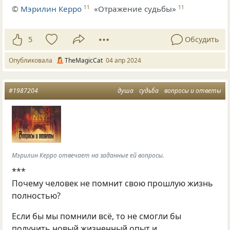
©
Мэрилин Керро
«Отражение судьбы»
11
11
5
Обсудить
Опубликовала
TheMagicCat
04 апр 2024
#1987204
душа
судьба
вопросы и ответы
Мэрилин Керро отвечает на заданные ей вопросы.
***
Почему человек не помнит свою прошлую жизнь
полностью?
Если бы мы помнили всё, то не смогли бы
получить новый жизненный опыт и