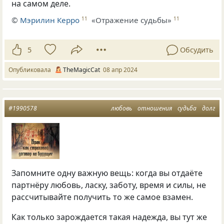
на самом деле.
©
Мэрилин Керро
«Отражение судьбы»
11
11
5
Обсудить
Опубликовала
TheMagicCat
08 апр 2024
#1990578
любовь
отношения
судьба
долг
Запомните одну важную вещь: когда вы отдаёте
партнёру любовь, ласку, заботу, время и силы, не
рассчитывайте получить то же самое взамен.
Как только зарождается такая надежда, вы тут же