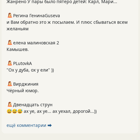
Жанрено У пары было пятеро детей: Карл, Мари...
Регина ГенинаGuseva
и Вам обратно это ж посылаем. И плюс сбываться всем
желаньям
елена малиновская 2
Камышев.
PLutоvkА
"Ох у дуба, ох у ели" ))
Вирджиния
Чёрный юмор.
Двенадцать струн
😅😅😅 ах уе, ах уе... ах уехал, дорогой...))
ещё комментарии ⮕