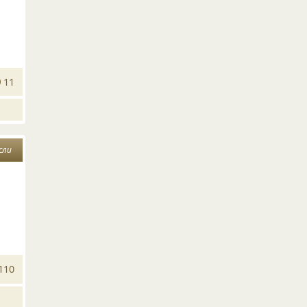
11
сли
110