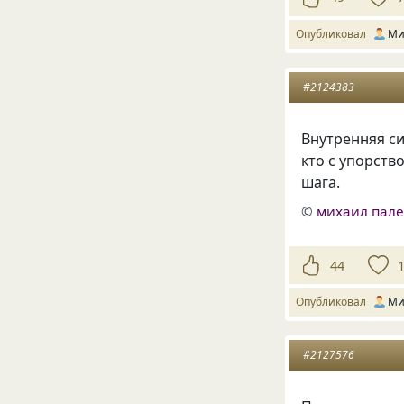
Опубликовал
Ми
#2124383
Внутренняя си
кто с упорств
шага.
©
михаил пал
44
Опубликовал
Ми
#2127576