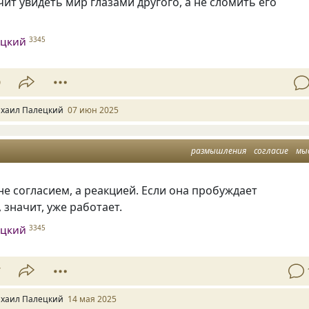
ит увидеть мир глазами другого, а не сломить его
ецкий
3345
9
хаил Палецкий
07 июн 2025
размышления
согласие
мы
е согласием, а реакцией. Если она пробуждает
значит, уже работает.
ецкий
3345
7
хаил Палецкий
14 мая 2025