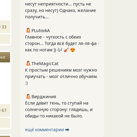
несут неприятности... пусть не
сразу, но несут) Однако, желание
получить...
33
PLutоvkА
Главное - чуткость с обеих
сторон... Тогда всё будет ля-ля-фа -
как по нотам )) 🎶 🎻 😍
ние
TheMagicCat
К простым решениям мозг нужно
приучать - мозг отлично обучаем.
:)
Вирджиния
Если давит тень, то ступай на
солнечную сторону: глядишь, и
67
обиды-то никакой не было.
ещё комментарии ⮕