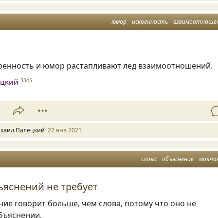
юмор
искренность
взаимоотноше
кренность и юмор растапливают лед взаимоотношений.
ецкий
3345
5
хаил Палецкий
22 янв 2021
слова
объяснение
молча
яснений не требует
ие говорит больше, чем слова, потому что оно не
бъяснении.