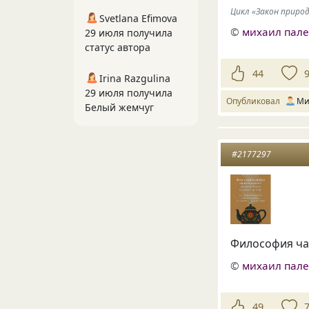
Цикл «Закон приро
Svetlana Efimova
©
михаил пал
29 июля получила
статус автора
44
Irina Razgulina
29 июля получила
Опубликовал
Ми
Белый жемчуг
#2177297
Философия чай
©
михаил пал
49