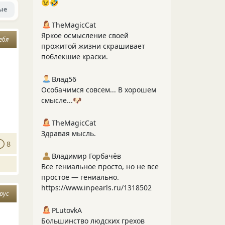
😉🤣
ые
TheMagicCat
Яркое осмысление своей
ебя
прожитой жизни скрашивает
поблекшие краски.
Влад56
Особачимся совсем... В хорошем
смысле...🐶
TheMagicCat
Здравая мысль.
8
Владимир Горбачёв
Все гениальное просто, но не все
простое — гениально.
https://www.inpearls.ru/1318502
рус
PLutоvkА
Большинство людских грехов