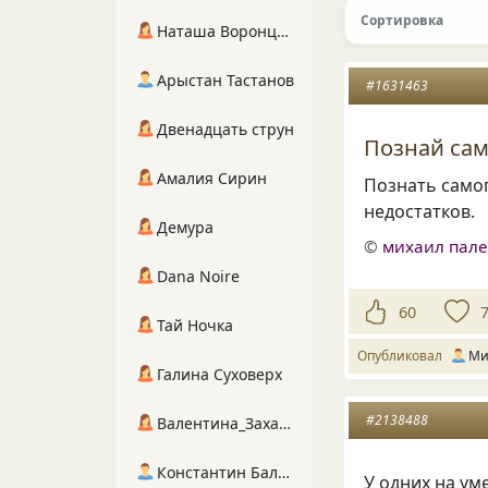
Сортировка
Наташа Воронцова
Арыстан Тастанов
#1631463
Двенадцать струн
Познай сам
Амалия Сирин
Познать самог
недостатков.
Демура
©
михаил пал
Dana Noire
60
Тай Ночка
Опубликовал
Ми
Галина Суховерх
#2138488
Валентина_Захарова
Константин Балухта
У одних на уме