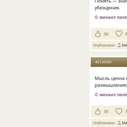
Понять — знач
убеждения.
©
михаил пал
50
Опубликовал
Ми
#2120326
Мысль ценна н
размышления, 
©
михаил пал
50
Опубликовал
Ми