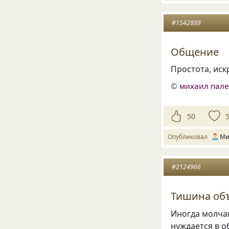
#1542889
Общение
Простота, ис
©
михаил пал
50
Опубликовал
Ми
#2124966
Тишина объ
Иногда молчан
нуждается в о