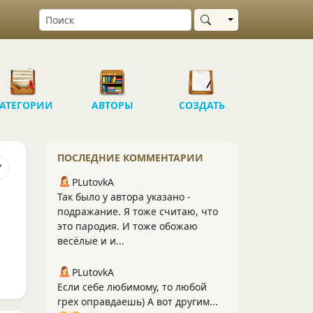
Выбрать область
АТЕГОРИИ
АВТОРЫ
СОЗДАТЬ
ПОСЛЕДНИЕ КОММЕНТАРИИ
PLutоvkА
Так было у автора указано -
подражание. Я тоже считаю, что
это пародия. И тоже обожаю
весёлые и и...
PLutоvkА
Если себе любимому, то любой
грех оправдаешь) А вот другим...