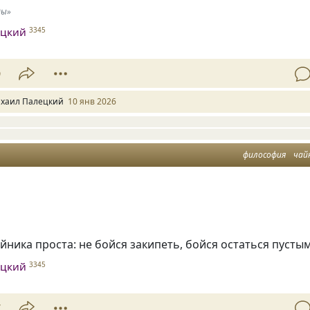
ды»
ецкий
3345
9
хаил Палецкий
10 янв 2026
философия
чай
ника проста: не бойся закипеть, бойся остаться пустым
ецкий
3345
7