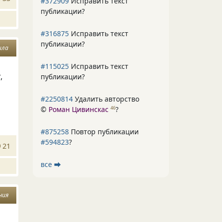
#372909
Исправить текст
публикации?
#316875
Исправить текст
публикации?
ила
#115025
Исправить текст
,
публикации?
#2250814
Удалить авторство
©
Роман Цивинскас
?
46
#875258
Повтор публикации
#594823
?
21
все ⮕
ния