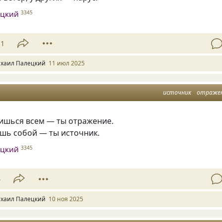
ецкий
3345
11
хаил Палецкий
11 июл 2025
источник
отраже
вишься всем — ты отражение.
ёшь собой — ты источник.
ецкий
3345
8
хаил Палецкий
10 ноя 2025