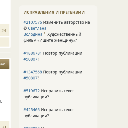
ИСПРАВЛЕНИЯ И ПРЕТЕНЗИИ
#2107576
Изменить авторство на
©
Светлана
24
Володина
Художественный
1
фильм «Ищите женщину»
?
#1886781
Повтор публикации
#50807
?
ник
#1347568
Повтор публикации
#50807
?
#519672
Исправить текст
публикации?
.
#425466
Исправить текст
публикации?
33