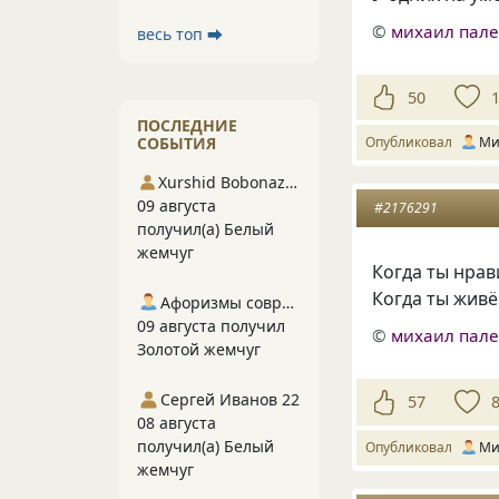
©
михаил пал
весь топ ⮕
50
ПОСЛЕДНИЕ
СОБЫТИЯ
Опубликовал
Ми
Xurshid Bobonazarov
09 августа
#2176291
получил(а) Белый
жемчуг
Когда ты нра
Когда ты жив
Афоризмы современников
09 августа получил
©
михаил пал
Золотой жемчуг
Сергей Иванов 22
57
08 августа
получил(а) Белый
Опубликовал
Ми
жемчуг