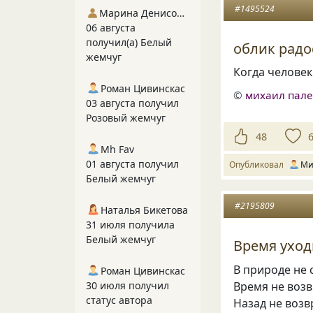
#1495524
Марина Денисова 5
06 августа
получил(а) Белый
облик радо
жемчуг
Когда человек
Роман Цивинскас
©
михаил пал
03 августа получил
Розовый жемчуг
48
Mh Fav
01 августа получил
Опубликовал
Ми
Белый жемчуг
#2195809
Наталья Бикетова
31 июля получила
Белый жемчуг
Время уход
В природе не 
Роман Цивинскас
30 июля получил
Время не возв
статус автора
Назад не возв