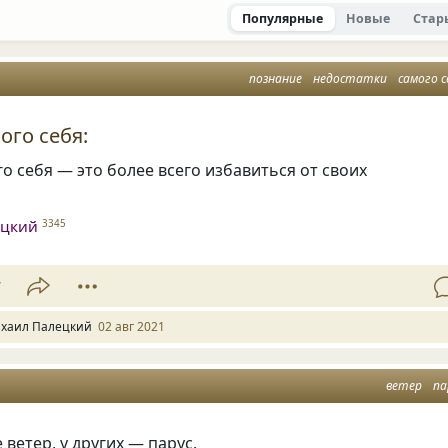
Популярные
Новые
Стар
познание
недостатки
самого с
ого себя:
о себя — это более всего избавиться от своих
ецкий
3345
7
хаил Палецкий
02 авг 2021
ветер
па
 ветер, у других — парус.