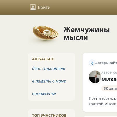
Войти
АКТУАЛЬНО
Авторы сай
❮
день строителя
АВТОР С
миха
в память о маме
3K цита
воскресенье
Поэт и эссеист
краткой мысли
ТОП УЧАСТНИКОВ