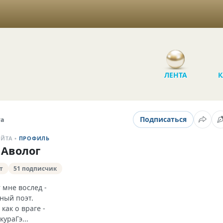
ЛЕНТА
К
Подписаться
та
АЙТА •
ПРОФИЛЬ
 Аволог
т
51 подписчик
 мне вослед -
ный поэт.
как о враге -
кураГэ...