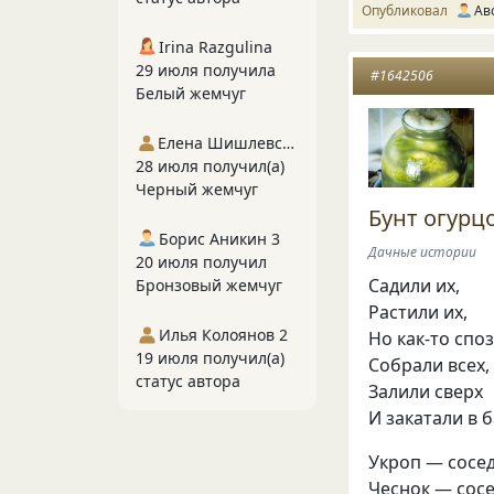
Опубликовал
Ав
Irina Razgulina
29 июля получила
#1642506
Белый жемчуг
Елена Шишлевская
28 июля получил(а)
Черный жемчуг
Бунт огурц
Борис Аникин 3
Дачные истории
20 июля получил
Садили их,
Бронзовый жемчуг
Растили их,
Илья Колоянов 2
Но как-то спо
19 июля получил(а)
Собрали всех,
статус автора
Залили сверх
И закатали в б
Укроп — сосед
Чеснок — сосе