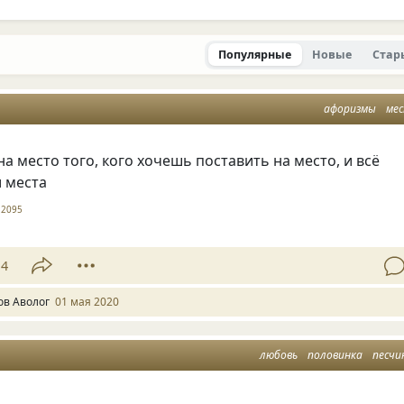
Популярные
Новые
Стар
афоризмы
ме
на место того, кого хочешь поставить на место, и всё
и места
2095
14
ов Аволог
01 мая 2020
любовь
половинка
песчи