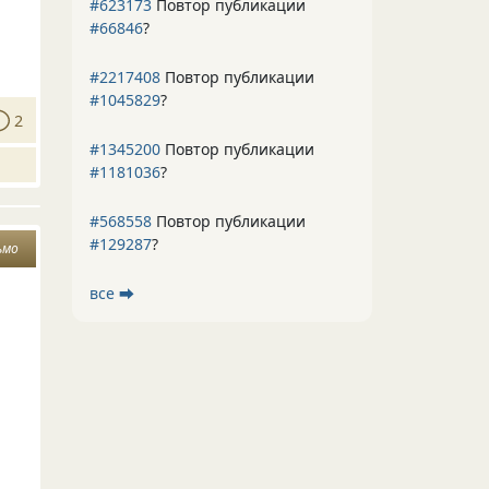
#623173
Повтор публикации
#66846
?
#2217408
Повтор публикации
#1045829
?
2
#1345200
Повтор публикации
#1181036
?
#568558
Повтор публикации
#129287
?
ьмо
все ⮕