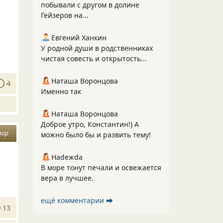
побывали с другом в долине
Гейзеров на...
Евгений Ханкин
У родной души в родственниках
чистая совесть и открытость...
Наташа Воронцова
4
Именно так
Наташа Воронцова
Доброе утро, Константин!) А
пор
можно было бы и развить тему!
Нadeжda
В море тонут печали и освежается
вера в лучшее.
ещё комментарии ⮕
13