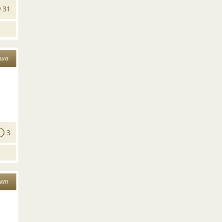
31
уша
3
акт