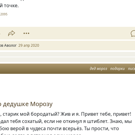
й точке.
2095
4
ов Аволог
29 апр 2020
дед мороз
подарки
пис
ю дедушке Морозу
, старик мой бородатый? Жив и я. Привет тебе, привет!
одал тебя сохатый, если не откинул я штиблет. Знаю, мы
бою верой в чудеса почти всерьёз. Ты прости, что