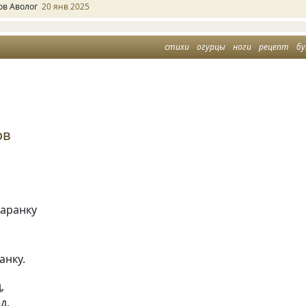
ов Аволог
20 янв 2025
стихи
огурцы
ноги
рецепт
б
ов
заранку
анку.
,
д,