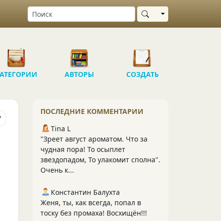
Выбрать область
АТЕГОРИИ
АВТОРЫ
СОЗДАТЬ
ПОСЛЕДНИЕ КОММЕНТАРИИ
Tina L
"Зреет август ароматом. Что за
чудная пора! То осыплет
звездопадом, То улакомит сполна".
Очень к...
Константин Балухта
Женя, ты, как всегда, попал в
тоску без промаха! Восхищён!!!