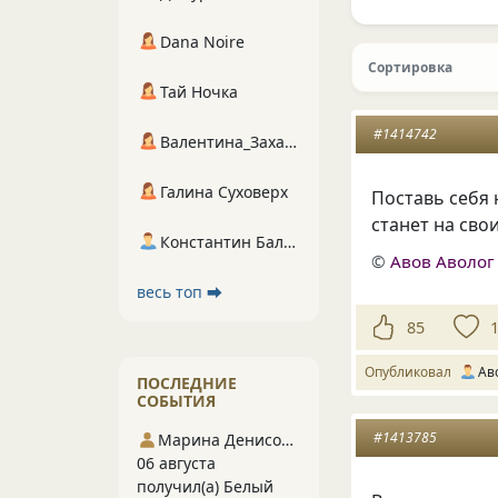
Dana Noire
Сортировка
Тай Ночка
#1414742
Валентина_Захарова
Галина Суховерх
Поставь себя 
станет на сво
Константин Балухта
©
Авов Аволог
весь топ ⮕
85
Опубликовал
Ав
ПОСЛЕДНИЕ
СОБЫТИЯ
#1413785
Марина Денисова 5
06 августа
получил(а) Белый