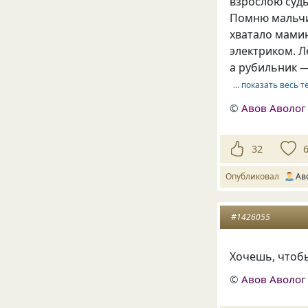
взрослою судь
Помню мальчик
хватало мамин
электриком. Л
а рубильник —
… показать весь т
©
Авов Аволог
32
Опубликовал
Ав
#1426055
Хочешь, чтоб
©
Авов Аволог