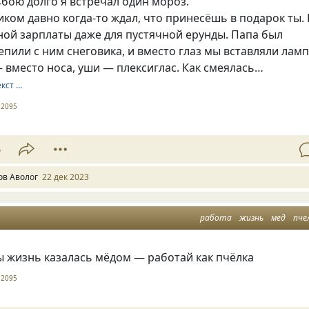
бою долго я встречал один мороз.
ом давно когда-то ждал, что принесёшь в подарок ты.
ой зарплаты даже для пустячной ерунды. Папа был
епили с ним снеговика, и вместо глаз мы вставляли ламп
 вместо носа, уши — плексиглас. Как смеялась…
екст …
2095
6
ов Аволог
22 дек 2023
работа
жизнь
мед
пче
ы жизнь казалась мёдом — работай как пчёлка
2095