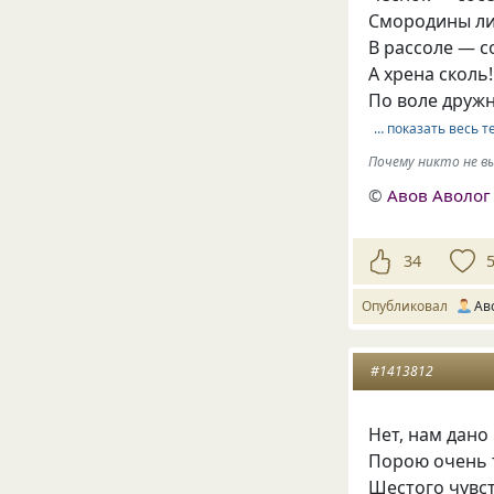
Смородины лис
В рассоле — с
А хрена сколь!
По воле дружн
… показать весь т
Почему никто не 
©
Авов Аволог
34
Опубликовал
Ав
#1413812
Нет, нам дано
Порою очень
Шестого чувс