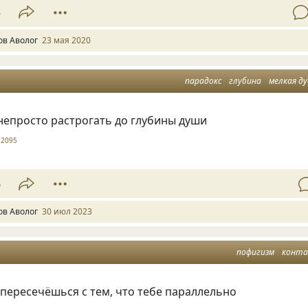
3
ов Аволог
23 мая 2020
парадокс
глубина
мелкая д
непросто растрогать до глубины души
2095
6
ов Аволог
30 июл 2023
пофигизм
конт
 пересечёшься с тем, что тебе параллельно