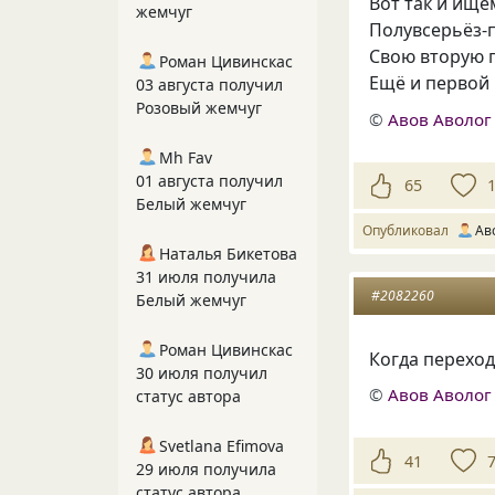
Вот так и ище
жемчуг
Полувсерьёз-
Свою вторую 
Роман Цивинскас
Ещё и первой 
03 августа получил
Розовый жемчуг
©
Авов Аволог
Mh Fav
01 августа получил
65
Белый жемчуг
Опубликовал
Ав
Наталья Бикетова
31 июля получила
#2082260
Белый жемчуг
Роман Цивинскас
Когда переход
30 июля получил
©
Авов Аволог
статус автора
Svetlana Efimova
41
29 июля получила
статус автора