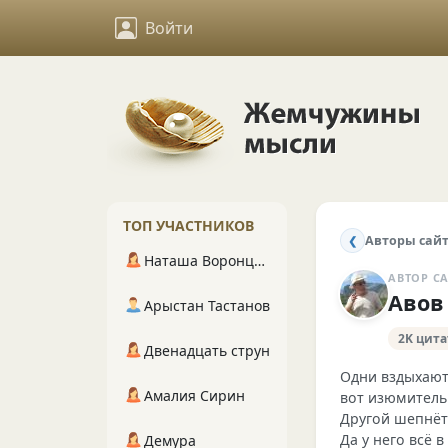
Войти
ТОП УЧАСТНИКОВ
Авторы сай
❮
Наташа Воронцова
АВТОР С
Авов
Арыстан Тастанов
2K цита
Двенадцать струн
Одни вздыхают
Амалия Сирин
вот изюмитель
Другой шепнёт 
Да у него всё в 
Демура