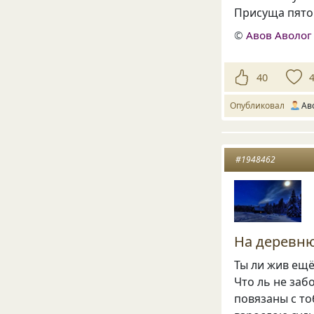
Присуща пято
©
Авов Аволог
40
Опубликовал
Ав
#1948462
На деревн
Ты ли жив ещё
Что ль не заб
повязаны с то