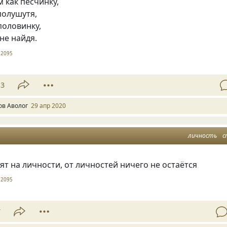
м как песчинку,
полушутя,
половинку,
не найдя.
2095
13
ов Аволог
29 апр 2020
личность
с
ят на личности, от личностей ничего не остаётся
2095
7