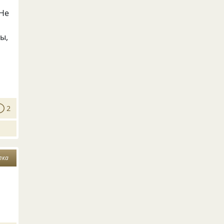
 Не
ы,
2
лка