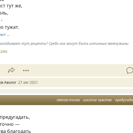
т тут же,
оль,
 -
о тужат.
екст …
выкладывает тут рецепты? Среди них могут быть истинные жемчужины
2095
5
ов Аволог
27 авг 2021
пятая точка
шестое чувство
предугад
 предугадать,
 точно —
тва благодать