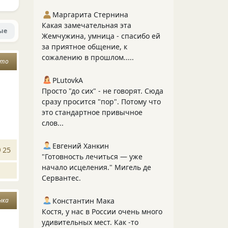
Маргарита Стернина
Какая замечательная эта
ые
Жемчужина, умница - спасибо ей
за приятное общение, к
сожалению в прошлом.....
сто
PLutоvkА
Просто "до сих" - не говорят. Сюда
сразу просится "пор". Потому что
это стандартное привычное
слов...
Евгений Ханкин
25
"Готовность лечиться — уже
начало исцеления." Мигель де
Сервантес.
Константин Мака
нка
Костя, у нас в России очень много
удивительных мест. Как -то