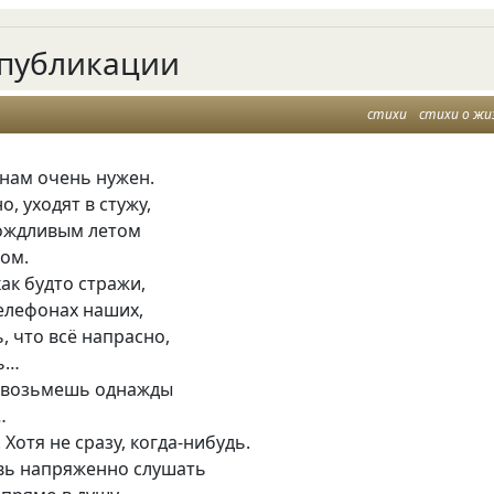
публикации
стихи
стихи о жи
о нам очень нужен.
, уходят в стужу,
дождливым летом
том.
как будто стражи,
елефонах наших,
 что всё напрасно,
ь…
 возьмешь однажды
…
 Хотя не сразу, когда-нибудь.
вь напряженно слушать