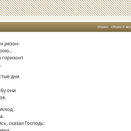
стихи
стихи о жи
н резон-
ерою…
а горизонт
.
стые дни
ьбу они
ое.
исход,
а.
сь, сказал Господь:
чена.