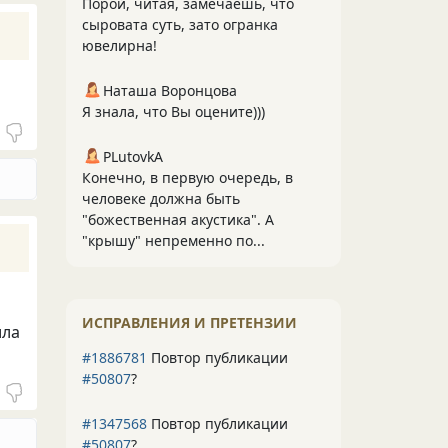
Порой, читая, замечаешь, что
сыровата суть, зато огранка
ювелирна!
Наташа Воронцова
Я знала, что Вы оцените)))
PLutоvkА
Конечно, в первую очередь, в
человеке должна быть
"божественная акустика". А
"крышу" непременно по...
ИСПРАВЛЕНИЯ И ПРЕТЕНЗИИ
ила
#1886781
Повтор публикации
#50807
?
#1347568
Повтор публикации
#50807
?