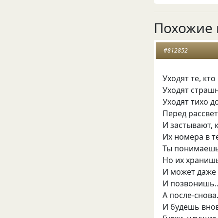
Похожие 
#812852
Уходят те, кт
Уходят страшно
Уходят тихо 
Перед рассве
И застывают, 
Их номера в т
Ты понимаешь,
Но их храниш
И может даже
И позвонишь
А после-снова.
И будешь вно