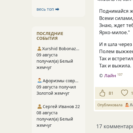
весь топ ⮕
Поднимайся ж
Всеми силами
Знаю, ждет те
Ярко-милое."
ПОСЛЕДНИЕ
СОБЫТИЯ
И я шла через
Xurshid Bobonazarov
Полем выжже
09 августа
Так и встрети
получил(а) Белый
Так и выжила.
жемчуг
©
Лайн
107
Афоризмы современников
09 августа получил
81
Золотой жемчуг
Опубликовала
Л
Сергей Иванов 22
08 августа
получил(а) Белый
жемчуг
17 комментар