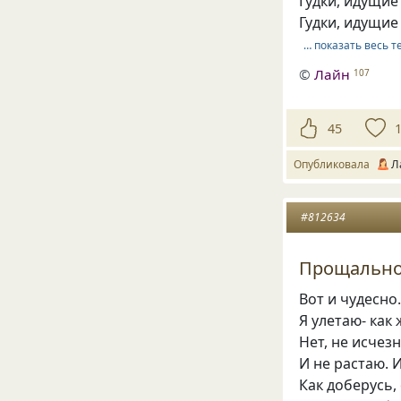
Гудки, идущие
Гудки, идущие
… показать весь т
©
Лайн
107
45
Опубликовала
Л
#812634
Прощальн
Вот и чудесно
Я улетаю- как
Нет, не исчез
И не растаю. И
Как доберусь