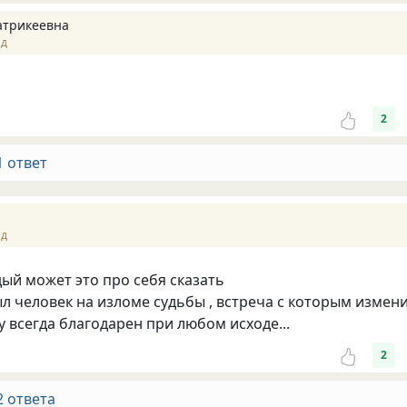
атрикеевна
ад
2
1 ответ
ад
ый может это про себя сказать
был человек на изломе судьбы , встреча с которым измен
му всегда благодарен при любом исходе...
2
2 ответа