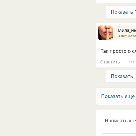
Показать 
Мила_н
9 лет наз
Так просто о сл
Ответить
Показать 
Показать еще