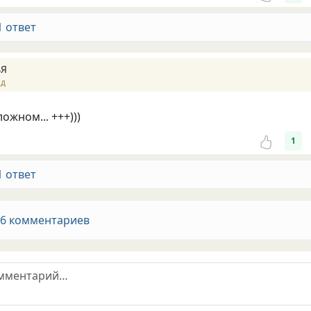
1 ответ
ьЯ
ад
ожном... +++)))
1
1 ответ
 6 комментариев