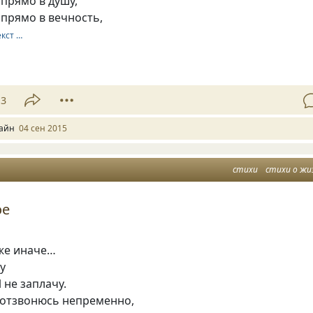
 прямо в душу,
 прямо в вечность,
екст …
13
айн
04 сен 2015
стихи
стихи о жи
ое
.
 же иначе…
ну
 не заплачу.
, отзвонюсь непременно,