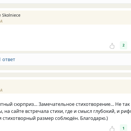
e Skolniece
ад
2
1 ответ
ад
ятный сюрприз... Замечательное стихотворение... Не так
ы, на сайте встречала стихи, где и смысл глубокий, и ри
 и стихотворный размер соблюдён. Благодарю.)
1