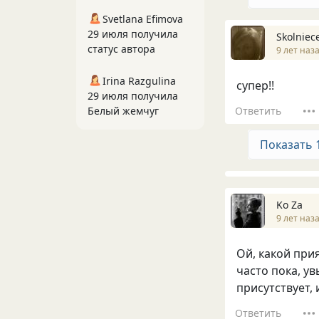
Svetlana Efimova
29 июля получила
Skolniec
статус автора
9 лет наз
Irina Razgulina
супер!!
29 июля получила
Ответить
Белый жемчуг
Показать 
Ko Za
9 лет наз
Ой, какой при
часто пока, ув
присутствует,
Ответить