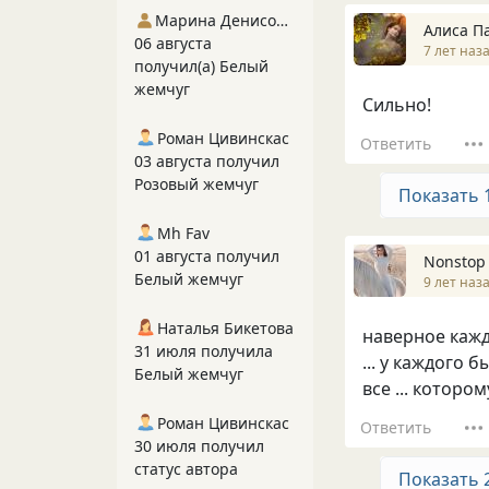
Марина Денисова 5
Алиса П
06 августа
7 лет наз
получил(а) Белый
жемчуг
Сильно!
Роман Цивинскас
Ответить
03 августа получил
Розовый жемчуг
Показать 
Mh Fav
01 августа получил
Nonstop
Белый жемчуг
9 лет наз
Наталья Бикетова
наверное кажд
31 июля получила
... у каждого 
Белый жемчуг
все ... которо
Роман Цивинскас
Ответить
30 июля получил
статус автора
Показать 