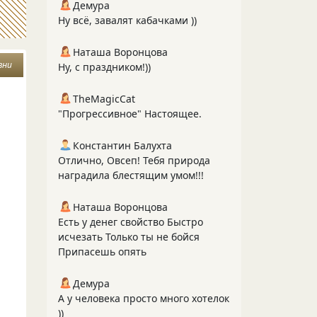
Демура
Ну всё, завалят кабачками ))
Наташа Воронцова
зни
Ну, с праздником!))
TheMagicCat
"Прогрессивное" Настоящее.
Константин Балухта
Отлично, Овсеп! Тебя природа
наградила блестящим умом!!!
Наташа Воронцова
Есть у денег свойство Быстро
исчезать Только ты не бойся
Припасешь опять
Демура
А у человека просто много хотелок
))