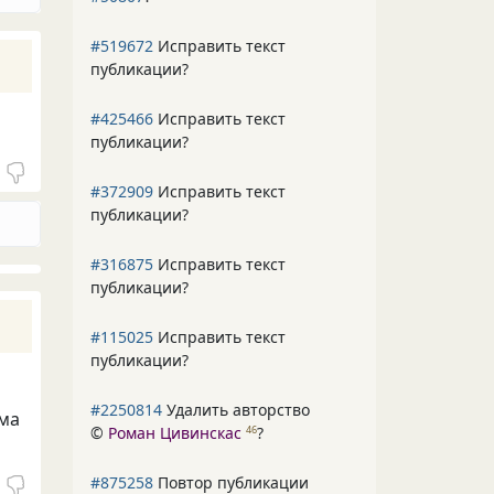
#519672
Исправить текст
публикации?
#425466
Исправить текст
публикации?
#372909
Исправить текст
публикации?
#316875
Исправить текст
публикации?
#115025
Исправить текст
публикации?
#2250814
Удалить авторство
фма
©
Роман Цивинскас
?
46
#875258
Повтор публикации