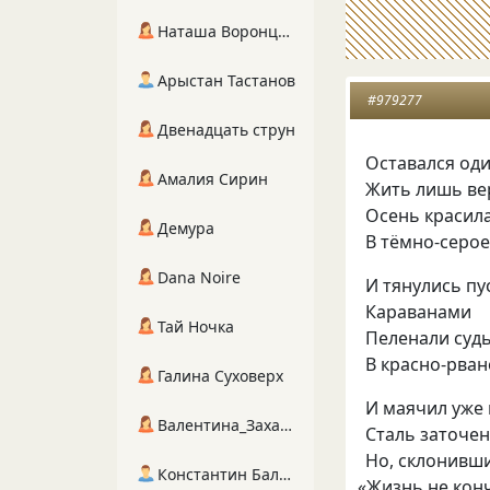
Наташа Воронцова
Арыстан Тастанов
#979277
Двенадцать струн
Оставался оди
Амалия Сирин
Жить лишь в
Осень красил
Демура
В тёмно-серое
Dana Noire
И тянулись пу
Караванами
Тай Ночка
Пеленали суд
В красно-рван
Галина Суховерх
И маячил уже 
Валентина_Захарова
Сталь заточен
Но, склонивши
Константин Балухта
«
Жизнь не кон