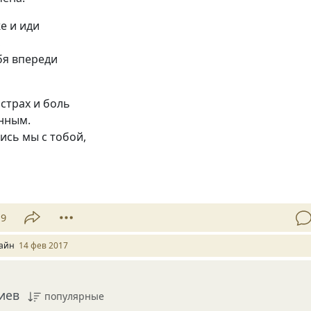
е и иди
,
бя впереди
 страх и боль
нным.
лись мы с тобой,
19
айн
14 фев 2017
иев
популярные