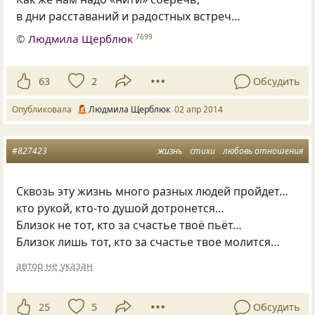
в дни расставаний и радостных встреч…
©
Людмила Щерблюк
7699
63
2
Обсудить
Опубликовала
Людмила Щерблюк
02 апр 2014
#827423
жизнь
стихи
любовь отношения
Сквозь эту жизнь много разных людей пройдет…
кто рукой, кто-то душой дотронется…
Близок не тот, кто за счастье твоё пьёт…
Близок лишь тот, кто за счастье твое молится…
автор не указан
25
5
Обсудить