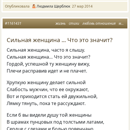
Опубликовала
Людмила Щерблюк
27 мар 2014
#1161431
жизнь
стихи
любовь отношения
мужчина и женщина
Сильная женщина ... Что это значит?
Сильная женщина, часто я слышу.
Сильная женщина… Что это значит?
Гордой, успешной ту женщину вижу,
Плечи расправив идет и не плачет.
Хрупкую женщину делает сильной
Слабость мужчин, что ее окружают,
Вот и приходится стать ей двужильной,
Лямку тянуть, пока те рассуждают.
Если б вы видели душу той женщины
В шрамах пунцовых под толстыми латами,
Сердце с слезами и болью повенчано,