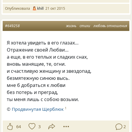
Опубликовала
khill
21 окт 2015
#649258
жизнь
стихи
любовь отношения
Я хотела увидеть в его глазах…
Отражение своей Любви…
а еще, в его теплых и сладких снах,
вновь манящие, те, огни.
и счастливую женщину и звездопад,
безмятежную синюю высь.
мне б добраться к любви
без потерь и преград,
ты меня лишь с собою возьми.
©
Продвинутая Щерблюк
1
64
3
2