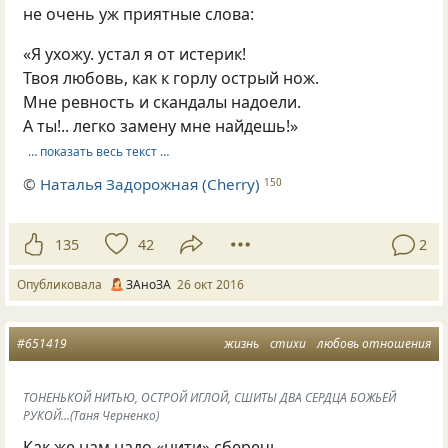
не очень уж приятные слова:
«Я ухожу. устал я от истерик!
Твоя любовь, как к горлу острый нож.
Мне ревность и скандалы надоели.
А ты!.. легко замену мне найдешь!»
… показать весь текст …
©
Наталья Задорожная (Cherry)
150
135
42
2
Опубликовала
ЗАноЗА
26 окт 2016
#651419
жизнь
стихи
любовь отношения
ТОНЕНЬКОЙ НИТЬЮ, ОСТРОЙ ИГЛОЙ, СШИТЫ ДВА СЕРДЦА БОЖЬЕЙ
РУКОЙ...(Таня Черненко)
Как же нам надо
«
нити» сберечь,