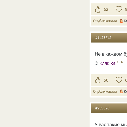
62
Опубликовала
К
#1458742
Не в каждом б
©
Кляк_са
1532
50
Опубликовала
К
#983690
У вас такие м