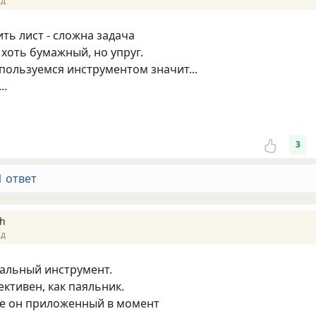
ад
ить лист - сложна задача
, хоть бумажный, но упруг.
оспользуемся инструментом значит...
..
3
1 ответ
h
ад
сальный инструмент.
ективен, как паяльник.
ке он приложенный в момент