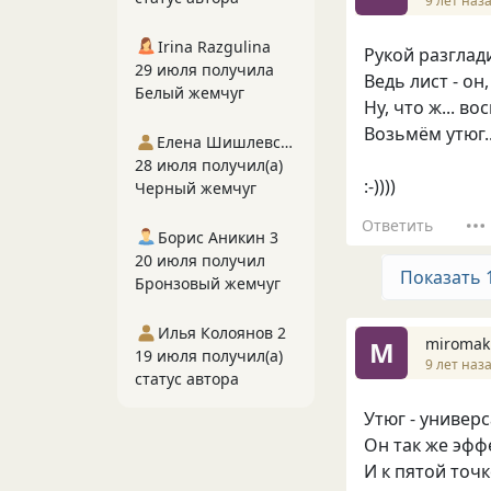
9 лет наз
Irina Razgulina
Рукой разглад
29 июля получила
Ведь лист - он
Белый жемчуг
Ну, что ж... в
Возьмём утюг..
Елена Шишлевская
28 июля получил(а)
:-))))
Черный жемчуг
Ответить
Борис Аникин 3
20 июля получил
Показать 
Бронзовый жемчуг
Илья Колоянов 2
miromak
M
19 июля получил(а)
9 лет наз
статус автора
Утюг - универ
Он так же эфф
И к пятой точ