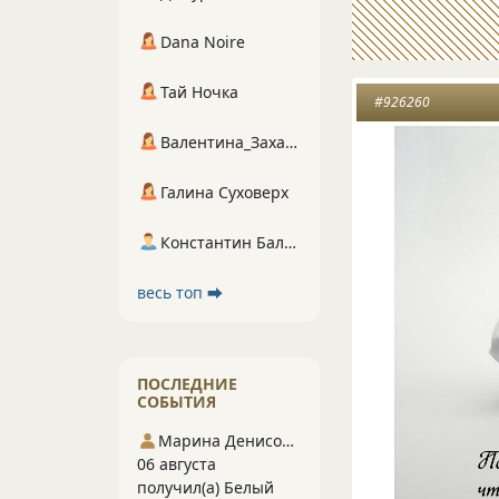
Dana Noire
Тай Ночка
#926260
Валентина_Захарова
Галина Суховерх
Константин Балухта
весь топ ⮕
ПОСЛЕДНИЕ
СОБЫТИЯ
Марина Денисова 5
06 августа
получил(а) Белый