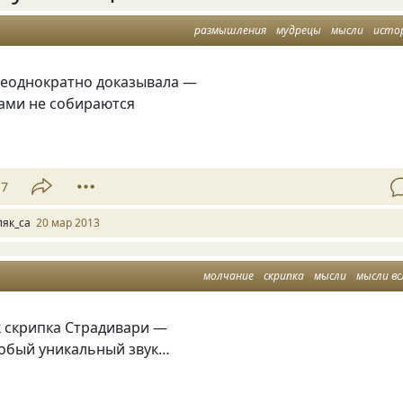
размышления
мудрецы
мысли
исто
неоднократно доказывала —
ами не собираются
17
ляк_са
20 мар 2013
молчание
скрипка
мысли
мысли вс
к скрипка Страдивари —
собый уникальный звук…