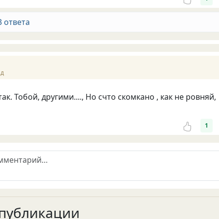
3 ответа
ад
ак. Тобой, другими...., Но счто скомкано , как не ровняй,
1
публикации