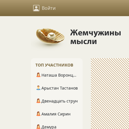
Войти
ТОП УЧАСТНИКОВ
Наташа Воронцова
Арыстан Тастанов
Двенадцать струн
Амалия Сирин
Демура