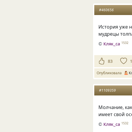
#460656
История уже 
мудрецы толп
©
Кляк_са
1532
83
Опубликовала
К
#1109359
Молчание
,
ка
имеет свой о
©
Кляк_са
1532