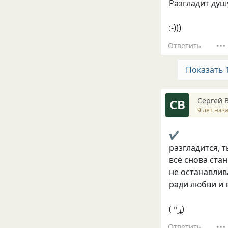
Разгладит душу
:-)))
Ответить
Показать 
Сергей 
СВ
9 лет наз
✔
разгладится, 
всё снова ста
не останавлив
ради любви и 
( ړײ)
Ответить