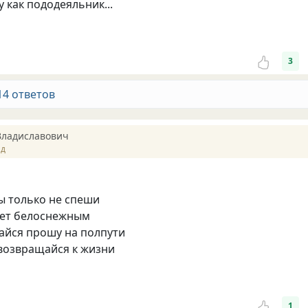
 как пододеяльник...
3
14 ответов
Владиславович
ад
ты только не спеши
нет белоснежным
айся прошу на полпути
возвращайся к жизни
1