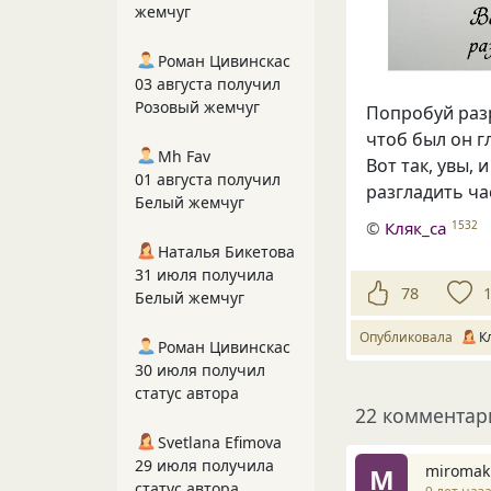
жемчуг
Роман Цивинскас
03 августа получил
Розовый жемчуг
Попробуй раз
чтоб был он г
Mh Fav
Вот так, увы,
01 августа получил
разгладить ча
Белый жемчуг
©
Кляк_са
1532
Наталья Бикетова
31 июля получила
78
Белый жемчуг
Опубликовала
К
Роман Цивинскас
30 июля получил
статус автора
22 комментар
Svetlana Efimova
29 июля получила
miromak
M
статус автора