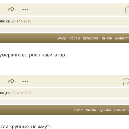
9
ляк_са
24 апр 2018
юмор
облом
бумеранг
мысли
навига
умеранге встроен навигатор.
6
ляк_са
30 июл 2020
юмор
мысли
прикол
о том о 
ысли крупные, не жмут?