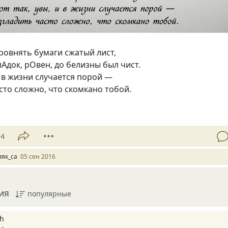
ровнять бумаги сжатый лист,
лАдок, рОвен, до белизны был чист.
 и в жизни случается порой —
сто сложно, что скомкано тобой.
14
ляк_са
05 сен 2016
ия
популярные
h