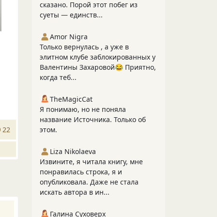
сказано. Порой этот побег из
суеты — единств...
Amor Nigra
Только вернулась , а уже в
элитном клубе заблокированных у
Валентины Захаровой😂 Приятно,
когда теб...
TheMagicCat
Я понимаю, но не поняла
название Источника. Только об
22
этом.
Liza Nikolaeva
Извините, я читала книгу, мне
понравилась строка, я и
опубликовала. Даже не стала
искать автора в ин...
Галина Суховерх