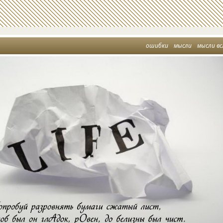
ошибки
мысли
мысли вс