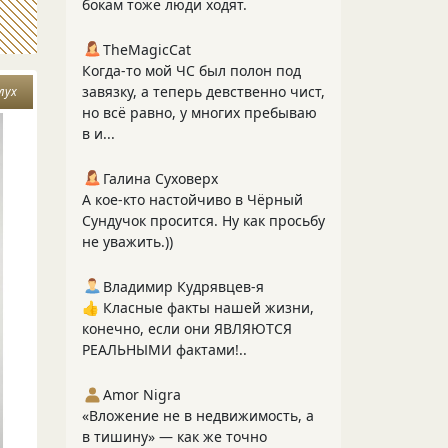
бокам тоже люди ходят.
TheMagicCat
Когда-то мой ЧС был полон под
завязку, а теперь девственно чист,
лух
но всё равно, у многих пребываю
в и...
Галина Суховерх
А кое-кто настойчиво в Чёрный
Сундучок просится. Ну как просьбу
не уважить.))
Владимир Кудрявцев-я
👍 Класные факты нашей жизни,
конечно, если они ЯВЛЯЮТСЯ
РЕАЛЬНЫМИ фактами!..
Amor Nigra
«Вложение не в недвижимость, а
в тишину» — как же точно