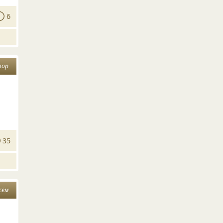
6
тор
35
сём