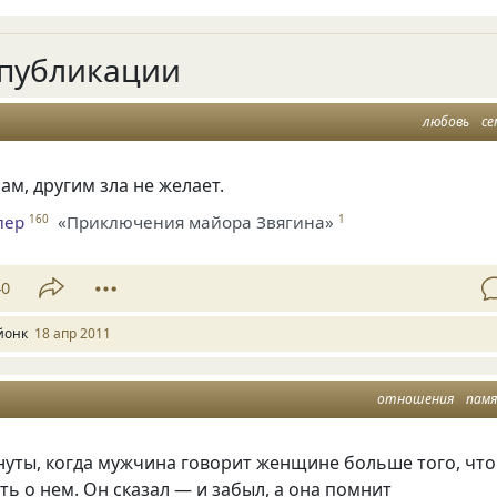
публикации
любовь
се
ам, другим зла не желает.
лер
«Приключения майора Звягина»
160
1
40
йонк
18 апр 2011
отношения
пам
нуты, когда мужчина говорит женщине больше того, что
ать о нем. Он сказал — и забыл, а она помнит