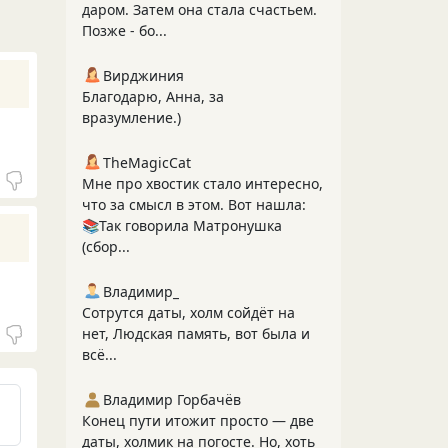
даром. Затем она стала счастьем.
Позже - бо...
Вирджиния
Благодарю, Анна, за
вразумление.)
TheMagicCat
Мне про хвостик стало интересно,
что за смысл в этом. Вот нашла:
📚Так говорила Матронушка
(сбор...
Владимир_
Сотрутся даты, холм сойдёт на
нет, Людская память, вот была и
всё...
Владимир Горбачёв
Конец пути итожит просто — две
даты, холмик на погосте. Но, хоть