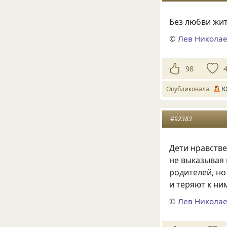
Без любви жит
©
Лев Николае
98
Опубликовала
Ю
#92383
Дети нравстве
не выказывая 
родителей, но
и теряют к н
©
Лев Николае