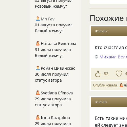
03 августа получил
Розовый жемчуг
Похожие 
Mh Fav
01 августа получил
Белый жемчуг
#58262
Наталья Бикетова
Кто счастлив с
31 июля получила
Белый жемчуг
©
Михаил Вел
Роман Цивинскас
82
30 июля получил
статус автора
Опубликовала
л
Svetlana Efimova
29 июля получила
#98207
статус автора
Irina Razgulina
Есть такие ми
29 июля получила
ей следует зн