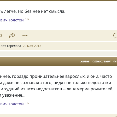
ь легче. Но без нее нет смысла.
вич Толстой
612
43
лия Горелова
20 мая 2013
жизнь
отношения
д
ннее, гораздо проницательнее взрослых, и они, часто
и даже не сознавая этого, видят не только недостатки
 и худший из всех недостатков -- лицемерие родителей,
им уважение…
вич Толстой
612