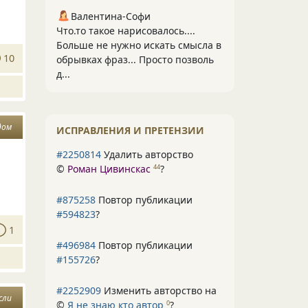
Валентина-Софи
Что.то такое нарисовалось....
Больше не нужно искать смысла в
10
обрывках фраз... Просто позволь
д...
дом
ИСПРАВЛЕНИЯ И ПРЕТЕНЗИИ
#2250814
Удалить авторство
©
Роман Цивинскас
?
44
#875258
Повтор публикации
#594823
?
1
#496984
Повтор публикации
#155726
?
#2252909
Изменить авторство на
сли
©
Я не знаю кто автор
?
0