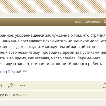
семья
отношения
б
ранное, укоренившееся заблуждение о том, что стряпня
, нянчанье составляют исключительно женское дело, чт
жчине — даже стыдно. А между тем обидно обратное:
е, часто незанятому, проводить время за пустяками ил
ать в то время, как усталая, часто слабая, беременная
 силу стряпает, стирает или нянчит больного ребенка.
вич Толстой
612
14
ulyash
15 июн 2011