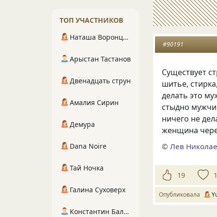
ТОП УЧАСТНИКОВ
Наташа Воронцова
#90191
Арыстан Тастанов
Существует ст
Двенадцать струн
шитье, стирка
делать это му
Амалия Сирин
стыдно мужчин
ничего не дел
Демура
женщина через
©
Лев Николае
Dana Noire
Тай Ночка
19
Галина Суховерх
Опубликовала
Y
Константин Балухта