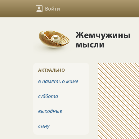
Войти
АКТУАЛЬНО
в память о маме
суббота
выходные
сыну