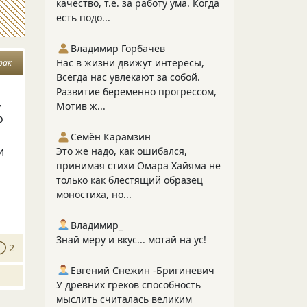
качество, т.е. за работу ума. Когда
есть подо...
Владимир Горбачёв
Нас в жизни движут интересы,
рак
Всегда нас увлекают за собой.
Развитие беременно прогрессом,
,
Мотив ж...
о
Семён Карамзин
и
Это же надо, как ошибался,
принимая стихи Омара Хайяма не
только как блестящий образец
моностиха, но...
Владимир_
Знай меру и вкус... мотай на ус!
2
Евгений Снежин -Бригиневич
У древних греков способность
мыслить считалась великим