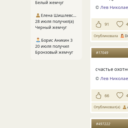
Белый жемчуг
©
Лев Николае
Елена Шишлевская
28 июля получил(а)
91
Черный жемчуг
Опубликовала
Di
Борис Аникин 3
20 июля получил
Бронзовый жемчуг
#17049
счастье охотн
©
Лев Николае
66
Опубликовал(а)
#497222