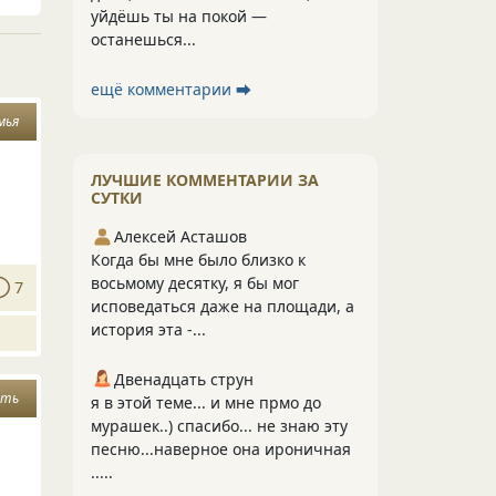
уйдёшь ты на покой —
останешься...
ещё комментарии ⮕
мья
ЛУЧШИЕ КОММЕНТАРИИ ЗА
СУТКИ
Алексей Асташов
Когда бы мне было близко к
восьмому десятку, я бы мог
7
исповедаться даже на площади, а
история эта -...
Двенадцать струн
ять
я в этой теме... и мне прмо до
мурашек..) спасибо... не знаю эту
песню...наверное она ироничная
.....