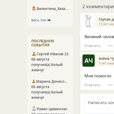
2 комментари
Валентина_Захарова
Глупая 
весь топ ⮕
13 лет на
Великий челов
ПОСЛЕДНИЕ
СОБЫТИЯ
Ответить
Сергей Иванов 22
Алёна Ч
АЧ
08 августа
7 лет наз
получил(а) Белый
жемчуг
Мне помогло
Марина Денисова 5
Ответить
06 августа
получил(а) Белый
жемчуг
Роман Цивинскас