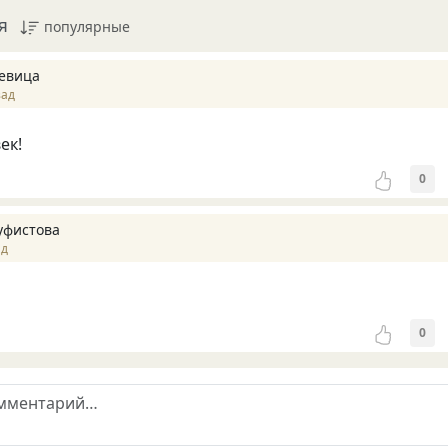
я
популярные
девица
зад
ек!
0
уфистова
ад
0