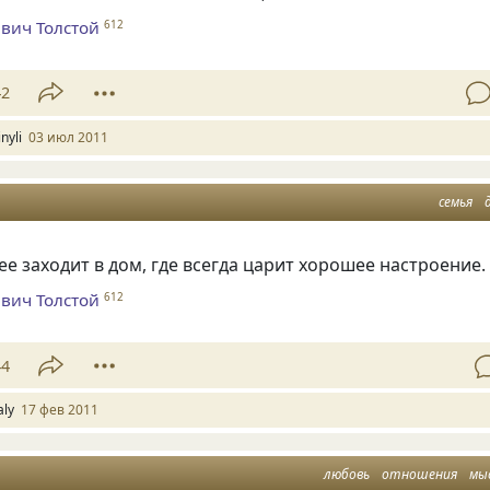
вич Толстой
612
42
nyli
03 июл 2011
семья
ее заходит в дом, где всегда царит хорошее настроение.
вич Толстой
612
44
aly
17 фев 2011
любовь
отношения
мы