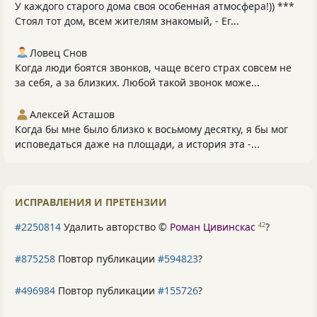
У каждого старого дома своя особенная атмосфера!)) ***
Стоял тот дом, всем жителям знакомый, - Ег...
Ловец Снов
Когда люди боятся звонков, чаще всего страх совсем не
за себя, а за близких. Любой такой звонок може...
Алексей Асташов
Когда бы мне было близко к восьмому десятку, я бы мог
исповедаться даже на площади, а история эта -...
ИСПРАВЛЕНИЯ И ПРЕТЕНЗИИ
#2250814
Удалить авторство ©
Роман Цивинскас
?
42
#875258
Повтор публикации
#594823
?
#496984
Повтор публикации
#155726
?