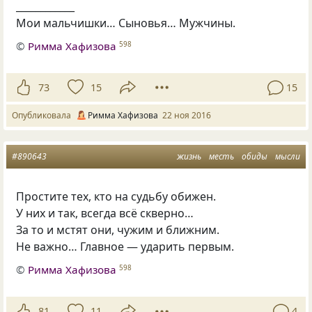
____________
Мои мальчишки… Сыновья… Мужчины.
©
Римма Хафизова
598
73
15
15
Опубликовала
Римма Хафизова
22 ноя 2016
#890643
жизнь
месть
обиды
мысли
Простите тех, кто на судьбу обижен.
У них и так, всегда всё скверно…
За то и мстят они, чужим и ближним.
Не важно… Главное — ударить первым.
©
Римма Хафизова
598
81
11
4