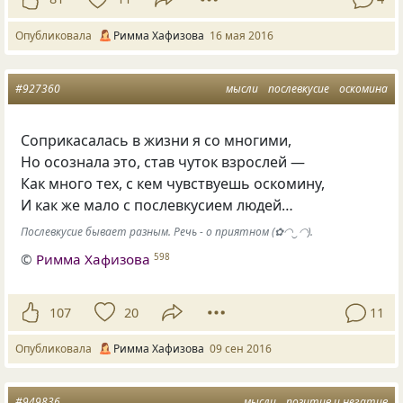
Опубликовала
Римма Хафизова
16 мая 2016
#927360
мысли
послевкусие
оскомина
Соприкасалась в жизни я со многими,
Но осознала это, став чуток взрослей —
Как много тех, с кем чувствуешь оскомину,
И как же мало с послевкусием людей…
Послевкусие бывает разным. Речь - о приятном (✿◠‿◠).
©
Римма Хафизова
598
107
20
11
Опубликовала
Римма Хафизова
09 сен 2016
#949836
мысли
позитив и негатив