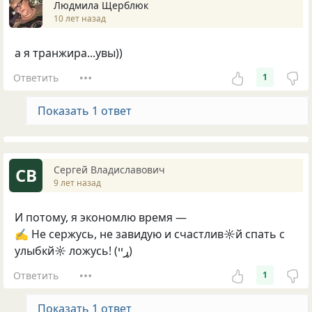
Людмила Щерблюк
10 лет назад
а я транжира...увы))
Ответить
1
Показать 1 ответ
Сергей Владиславович
СВ
9 лет назад
И потому, я экономлю время —
✍ Не сержусь, не завидую и счастлив☼й спать с
улыбкй☼ ложусь! (ړײ)
Ответить
1
Показать 1 ответ