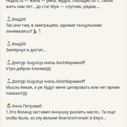
Редкость — Жена — умна, мудра, покладиста? С такою
жить нам лет… до ста! Муж — спутник, рядом,...
Влад56
Так они там, в эмиграциях, одними танцульками
занимались?!💃🕺
Влад56
Эмпёрнул и достиг...
Дохтур Gugutцэ князь Беshбармакоff
Утро доброе Клюква))))
Дохтур Gugutцэ князь Беshбармакоff
Мысль ёмкая, а уж будут меня цитировать или нет время
покажет))))
Анна Петрова0
1.Это Воланд заставил Аннушку разлить масло.. Та еще
особа была, ко злу вельми благосклтнная! А Берл...