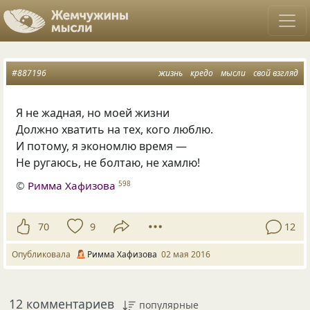
#887196
жизнь
кредо
мысли
свой взгляд
Я не жадная, но моей жизни
Должно хватить на тех, кого люблю.
И потому, я экономлю время —
Не ругаюсь, не болтаю, не хамлю!
©
Римма Хафизова
598
70
9
12
Опубликовала
Римма Хафизова
02 мая 2016
12 комментариев
популярные