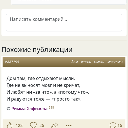
Похожие публикации
#887195
дом
жизнь
мысли
моя семья
Дом там, где отдыхают мысли,
Где не выносят мозг и не кричат,
И любят ни «за что», а «потому что»,
И радуются тоже — «просто так».
©
Римма Хафизова
598
122
26
16