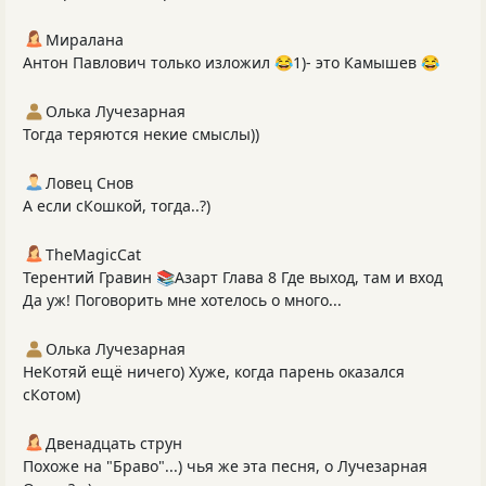
Миралана
Антон Павлович только изложил 😂1)- это Камышев 😂
Олька Лучезарная
Тогда теряются некие смыслы))
Ловец Снов
А если сКошкой, тогда..?)
TheMagicCat
Терентий Гравин 📚Азарт Глава 8 Где выход, там и вход
Да уж! Поговорить мне хотелось о много...
Олька Лучезарная
НеКотяй ещё ничего) Хуже, когда парень оказался
сКотом)
Двенадцать струн
Похоже на "Браво"...) чья же эта песня, о Лучезарная