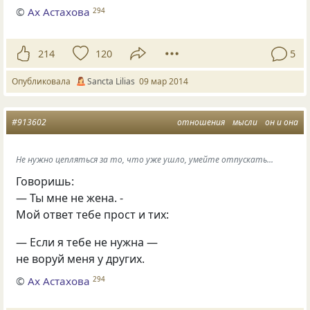
©
Ах Астахова
294
214
120
5
Опубликовала
Sancta Lilias
09 мар 2014
#913602
отношения
мысли
он и она
Не нужно цепляться за то, что уже ушло, умейте отпускать...
Говоришь:
— Ты мне не жена. -
Мой ответ тебе прост и тих:
— Если я тебе не нужна —
не воруй меня у других.
©
Ах Астахова
294