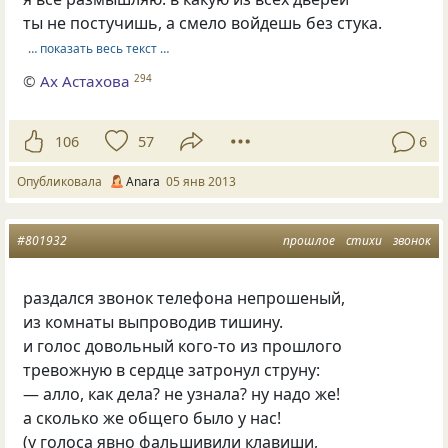
ты не постучишь, а смело войдешь без стука.
… показать весь текст …
©
Ах Астахова
294
106
57
6
Опубликовала
Anara
05 янв 2013
#801932
прошлое
стихи
звонок
раздался звонок телефона непрошеный,
из комнаты выпроводив тишину.
и голос довольный кого‑то из прошлого
тревожную в сердце затронул струну:
— алло, как дела? не узнала? ну надо же!
а сколько же общего было у нас!
(у голоса явно фальшивили клавиши,