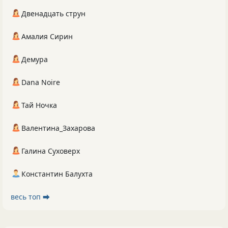
Двенадцать струн
Амалия Сирин
Демура
Dana Noire
Тай Ночка
Валентина_Захарова
Галина Суховерх
Константин Балухта
весь топ ⮕