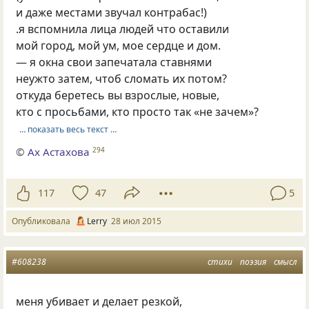
и даже местами звучал контрабас!)
.я вспомнила лица людей что оставили
мой город, мой ум, мое сердце и дом.
— я окна свои запечатала ставнями
неужто затем, чтоб сломать их потом?
откуда беретесь вы взрослые, новые,
кто с просьбами, кто просто так «не зачем»?
… показать весь текст …
©
Ах Астахова
294
117
47
5
Опубликовала
Lerry
28 июл 2015
#608238
стихи
поэзия
смысл
меня убивает и делает резкой,