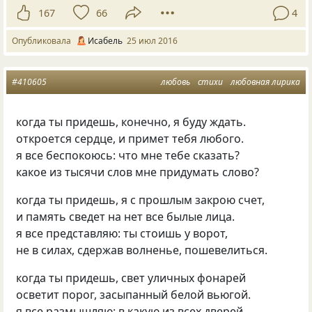
167
66
4
Опубликовала
Исабель
25 июл 2016
#410605
любовь
стихи
любовная лирика
когда ты придешь, конечно, я буду ждать.
откроется сердце, и примет тебя любого.
я все беспокоюсь: что мне тебе сказать?
какое из тысячи слов мне придумать слово?
когда ты придешь, я с прошлым закрою счет,
и память сведет на нет все былые лица.
я все представляю: ты стоишь у ворот,
не в силах, сдержав волненье, пошевелиться.
когда ты придешь, свет уличных фонарей
осветит порог, засыпанный белой вьюгой.
я все размышляю: в какую из всех дверей