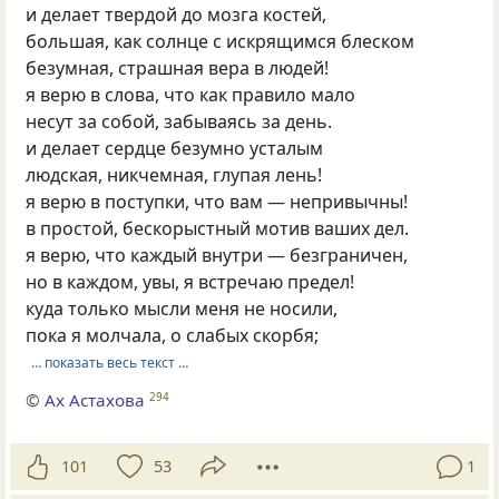
и делает твердой до мозга костей,
большая, как солнце с искрящимся блеском
безумная, страшная вера в людей!
я верю в слова, что как правило мало
несут за собой, забываясь за день.
и делает сердце безумно усталым
людская, никчемная, глупая лень!
я верю в поступки, что вам — непривычны!
в простой, бескорыстный мотив ваших дел.
я верю, что каждый внутри — безграничен,
но в каждом, увы, я встречаю предел!
куда только мысли меня не носили,
пока я молчала, о слабых скорбя;
… показать весь текст …
©
Ах Астахова
294
101
53
1