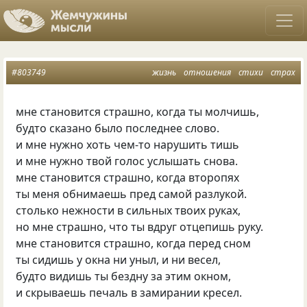
#803749
жизнь
отношения
стихи
страх
мне становится страшно, когда ты молчишь,
будто сказано было последнее слово.
и мне нужно хоть чем-то нарушить тишь
и мне нужно твой голос услышать снова.
мне становится страшно, когда второпях
ты меня обнимаешь пред самой разлукой.
столько нежности в сильных твоих руках,
но мне страшно, что ты вдруг отцепишь руку.
мне становится страшно, когда перед сном
ты сидишь у окна ни уныл, и ни весел,
будто видишь ты бездну за этим окном,
и скрываешь печаль в замирании кресел.