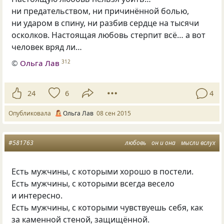
ни предательством, ни причинённой болью,
ни ударом в спину, ни разбив сердце на тысячи
осколков. Настоящая любовь стерпит всё… а вот
человек вряд ли…
©
Ольга Лав
312
24
6
4
Опубликовала
Ольга Лав
08 сен 2015
#581763
любовь
он и она
мысли вслух
Есть мужчины, с которыми хорошо в постели.
Есть мужчины, с которыми всегда весело
и интересно.
Есть мужчины, с которыми чувствуешь себя, как
за каменной стеной, защищённой.