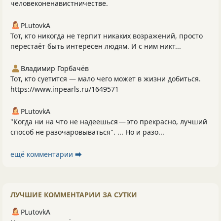
человеконенавистничестве.
PLutоvkА
Тот, кто никогда не терпит никаких возражений, просто
перестаёт быть интересен людям. И с ним никт...
Владимир Горбачёв
Тот, кто суетится — мало чего может в жизни добиться.
https://www.inpearls.ru/1649571
PLutоvkА
"Когда ни на что не надеешься — это прекрасно, лучший
способ не разочаровываться". ... Но и разо...
ещё комментарии ⮕
ЛУЧШИЕ КОММЕНТАРИИ ЗА СУТКИ
PLutоvkА