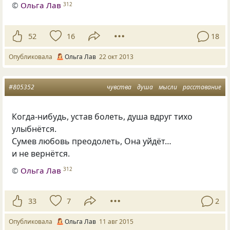
©
Ольга Лав
312
52
16
18
Опубликовала
Ольга Лав
22 окт 2013
#805352
чувства
душа
мысли
расставание
Когда-нибудь, устав болеть, душа вдруг тихо
улыбнётся.
Сумев любовь преодолеть, Она уйдёт…
и не вернётся.
©
Ольга Лав
312
33
7
2
Опубликовала
Ольга Лав
11 авг 2015