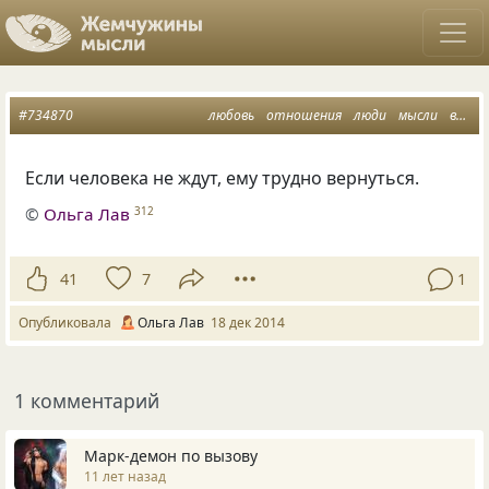
#734870
любовь
отношения
люди
мысли
возвращение
Если человека не ждут, ему трудно вернуться.
©
Ольга Лав
312
41
7
1
Опубликовала
Ольга Лав
18 дек 2014
1 комментарий
Марк-демон по вызову
11 лет назад