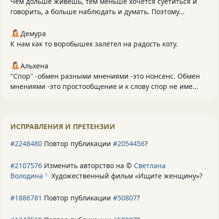
Чем дольше живёшь, тем меньше хочется суетиться и
говорить, а больше наблюдать и думать. Поэтому...
Демура
К нам как то воробышек залетел на радость коту.
Альхена
"Спор" -обмен разными мнениями -это нонсенс. Обмен
мнениями -это простообщение и к слову спор не име...
ИСПРАВЛЕНИЯ И ПРЕТЕНЗИИ
#2248480
Повтор публикации
#2054456
?
#2107576
Изменить авторство на ©
Светлана
Володина
Художественный фильм «Ищите женщину»
?
1
#1886781
Повтор публикации
#50807
?