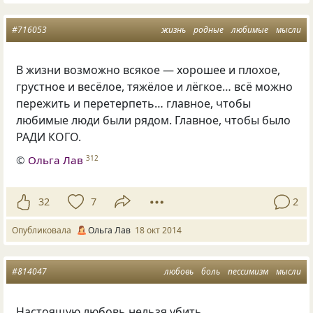
#716053
жизнь
родные
любимые
мысли
В жизни возможно всякое — хорошее и плохое,
грустное и весёлое, тяжёлое и лёгкое… всё можно
пережить и перетерпеть… главное, чтобы
любимые люди были рядом. Главное, чтобы было
РАДИ КОГО.
©
Ольга Лав
312
32
7
2
Опубликовала
Ольга Лав
18 окт 2014
#814047
любовь
боль
пессимизм
мысли
Настоящую любовь нельзя убить…