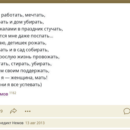
: работать, мечтать,
рать и дом убирать,
калами в праздник стучать,
ется мне даже поспать…
аю, детишек рожать,
ать и в сад собирать,
зрослую жизнь провожать,
ать, стирать, убирать,
ом своим поддержать,
: я — женщина, мать!
ни я все успевать)
емов
1162
19
недикт Немов
13 авг 2013