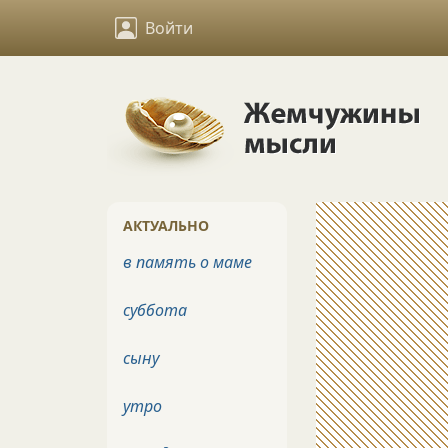
Войти
АКТУАЛЬНО
в память о маме
суббота
сыну
утро