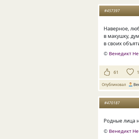
#457397
Наверное, люб
в макушку, ду
в своих объя
©
Венедикт Н
61
Опубликовал
Ве
#470187
Родные лица 
©
Венедикт Н