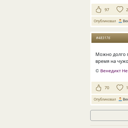
97
Опубликовал
Ве
#483176
Можно долго п
время на чужо
©
Венедикт Н
70
Опубликовал
Ве