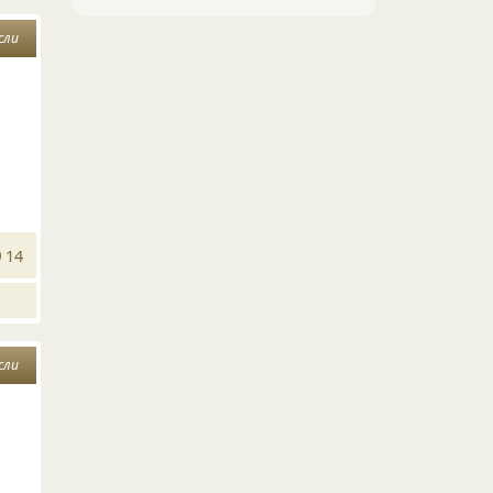
сли
14
сли