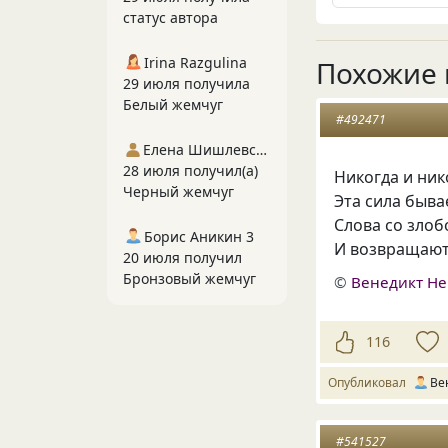
статус автора
Irina Razgulina
Похожие 
29 июля получила
Белый жемчуг
#492471
Елена Шишлевская
28 июля получил(а)
Никогда и ник
Черный жемчуг
Эта сила быва
Слова со злоб
Борис Аникин 3
И возвращают
20 июля получил
Бронзовый жемчуг
©
Венедикт Н
116
Опубликовал
Ве
#541527