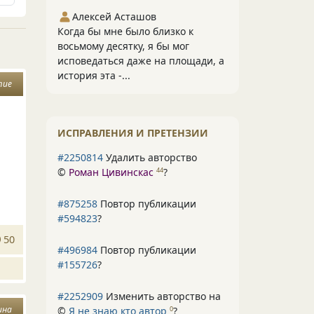
Алексей Асташов
Когда бы мне было близко к
восьмому десятку, я бы мог
исповедаться даже на площади, а
история эта -...
тие
ИСПРАВЛЕНИЯ И ПРЕТЕНЗИИ
#2250814
Удалить авторство
©
Роман Цивинскас
?
44
#875258
Повтор публикации
#594823
?
50
#496984
Повтор публикации
#155726
?
#2252909
Изменить авторство на
ина
©
Я не знаю кто автор
?
0