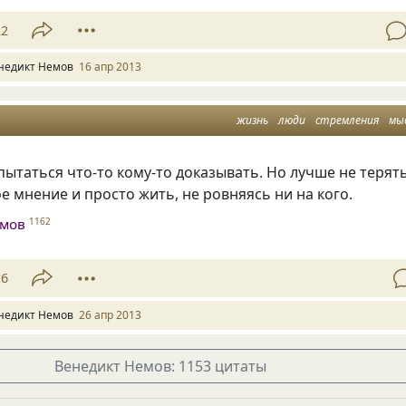
22
недикт Немов
16 апр 2013
жизнь
люди
стремления
мы
ытаться что-то кому-то доказывать. Но лучше не терят
е мнение и просто жить, не ровняясь ни на кого.
емов
1162
16
недикт Немов
26 апр 2013
Венедикт Немов: 1153 цитаты