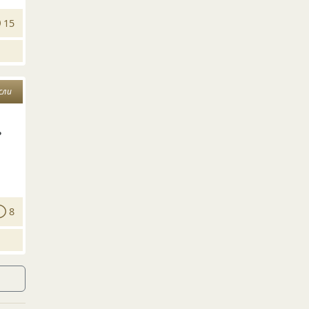
15
сли
ь
8