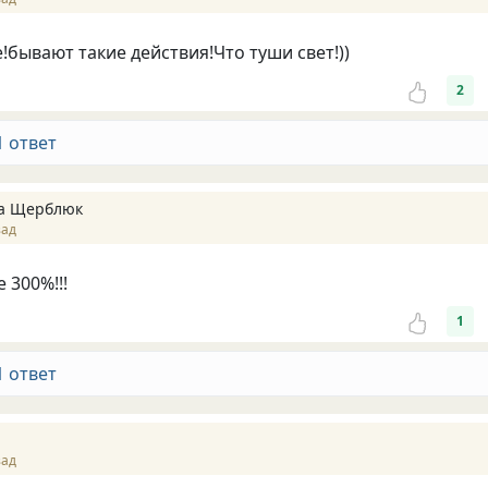
!бывают такие действия!Что туши свет!))
2
1 ответ
а Щерблюк
зад
е 300%!!!
1
1 ответ
зад