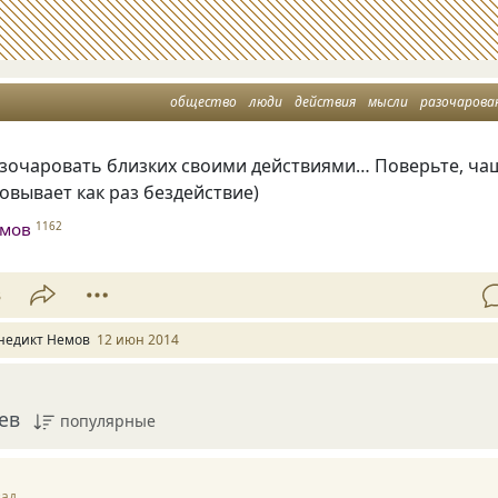
общество
люди
действия
мысли
разочарова
азочаровать близких своими действиями… Поверьте, ча
овывает как раз бездействие)
емов
1162
3
недикт Немов
12 июн 2014
ев
популярные
зад