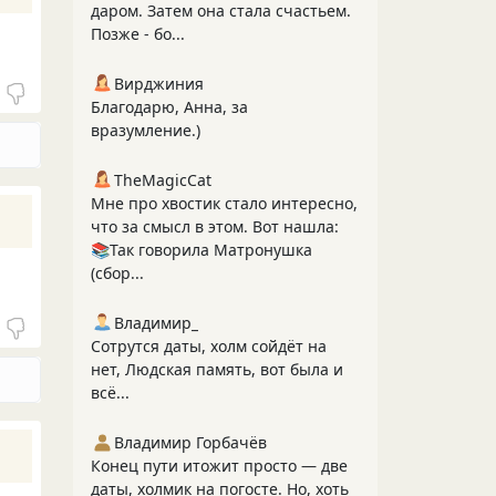
даром. Затем она стала счастьем.
Позже - бо...
Вирджиния
Благодарю, Анна, за
вразумление.)
TheMagicCat
Мне про хвостик стало интересно,
что за смысл в этом. Вот нашла:
📚Так говорила Матронушка
(сбор...
Владимир_
Сотрутся даты, холм сойдёт на
нет, Людская память, вот была и
всё...
Владимир Горбачёв
Конец пути итожит просто — две
даты, холмик на погосте. Но, хоть