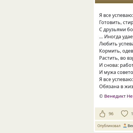
Я все успеваю
Готовить, сти
С друзьями бо
… Иногда уда
Любить успев
Кормить, одев
Растить, во в
И снова: работ
И мужа совет
Я все успеваю
Обязана в жиз
©
Венедикт Н
96
Опубликовал
Ве