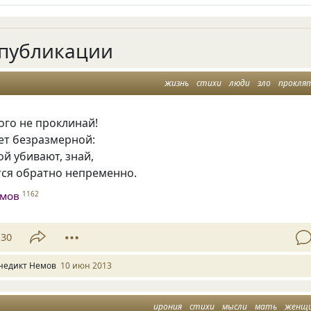
публикации
жизнь
стихи
люди
зло
прокля
ого не проклинай!
ет безразмерной:
ой убивают, знай,
ся обратно непременно.
емов
1162
30
недикт Немов
10 июн 2013
ирония
стихи
мысли
мать
женщ