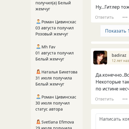
получил(а) Белый
Ну...Гитлер т
жемчуг
Ответить
Роман Цивинскас
03 августа получил
Показать 
Розовый жемчуг
Mh Fav
01 августа получил
badiraz
Белый жемчуг
12 лет на
Наталья Бикетова
Да.конечно..Вс
31 июля получила
Некоторые так
Белый жемчуг
по истине нес
Роман Цивинскас
Ответить
30 июля получил
статус автора
Svetlana Efimova
29 июля получила