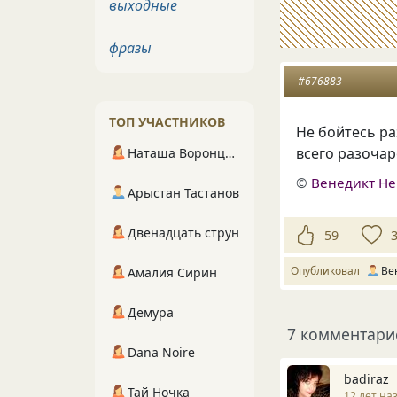
выходные
фразы
#676883
ТОП УЧАСТНИКОВ
Не бойтесь р
всего разочар
Наташа Воронцова
©
Венедикт Н
Арыстан Тастанов
Двенадцать струн
59
Опубликовал
Ве
Амалия Сирин
Демура
7 комментари
Dana Noire
badiraz
Тай Ночка
12 лет на