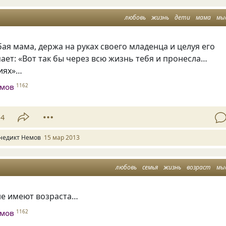
любовь
жизнь
дети
мама
мы
ая мама, держа на руках своего младенца и целуя его
мает: «Вот так бы через всю жизнь тебя и пронесла…
тиях»…
емов
1162
14
недикт Немов
15 мар 2013
любовь
семья
жизнь
возраст
мы
не имеют возраста…
емов
1162