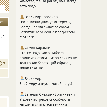
качество, т.е. за работу ума. Когда
есть подо...
Владимир Горбачёв
Нас в жизни движут интересы,
ние
Всегда нас увлекают за собой.
Развитие беременно прогрессом,
ще
Мотив ж...
Семён Карамзин
Это же надо, как ошибался,
принимая стихи Омара Хайяма не
только как блестящий образец
7
моностиха, но...
Владимир_
Знай меру и вкус... мотай на ус!
Евгений Снежин -Бригиневич
У древних греков способность
мыслить считалась великим