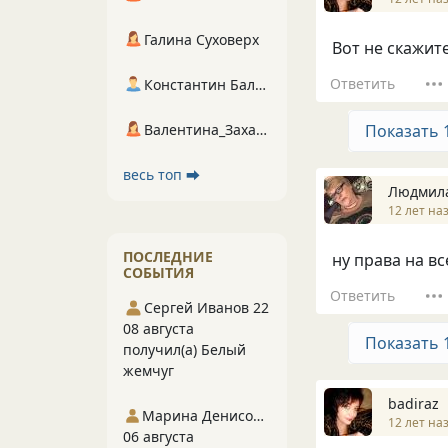
Галина Суховерх
Вот не скажите
Ответить
Константин Балухта
Валентина_Захарова
Показать 
весь топ ⮕
Людмил
12 лет на
ПОСЛЕДНИЕ
ну права на вс
СОБЫТИЯ
Ответить
Сергей Иванов 22
08 августа
Показать 
получил(а) Белый
жемчуг
badiraz
Марина Денисова 5
12 лет на
06 августа