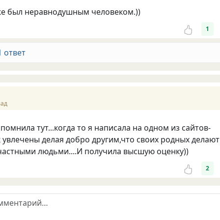
оже был неравнодушным человеком.))
1
1 ответ
зад
помнила тут...когда то я написала на одном из сайтов-
 увлечены делая добро другим,что своих родных делают
частными людьми....И получила высшую оценку))
2