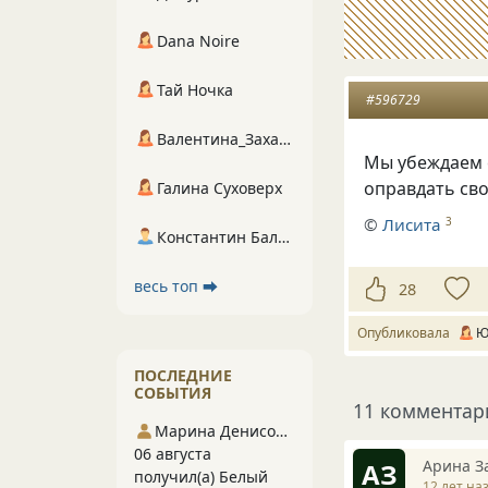
Dana Noire
Тай Ночка
#596729
Валентина_Захарова
Мы убеждаем 
оправдать св
Галина Суховерх
©
Лисита
3
Константин Балухта
весь топ ⮕
28
Опубликовала
Ю
ПОСЛЕДНИЕ
СОБЫТИЯ
11 комментар
Марина Денисова 5
06 августа
Арина З
АЗ
получил(а) Белый
12 лет на