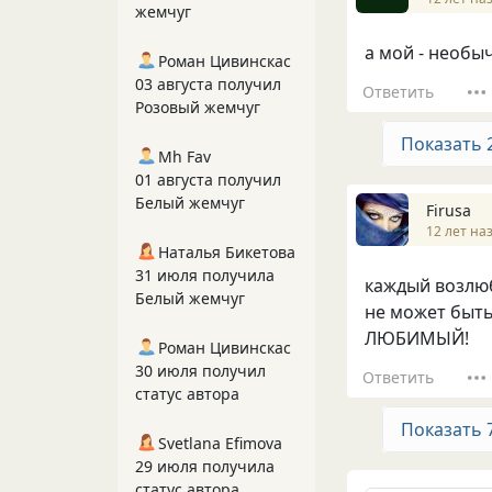
жемчуг
а мой - необы
Роман Цивинскас
03 августа получил
Ответить
Розовый жемчуг
Показать 
Mh Fav
01 августа получил
Белый жемчуг
Firusa
12 лет на
Наталья Бикетова
31 июля получила
каждый возлюб
Белый жемчуг
не может быть
ЛЮБИМЫЙ!
Роман Цивинскас
30 июля получил
Ответить
статус автора
Показать 
Svetlana Efimova
29 июля получила
статус автора