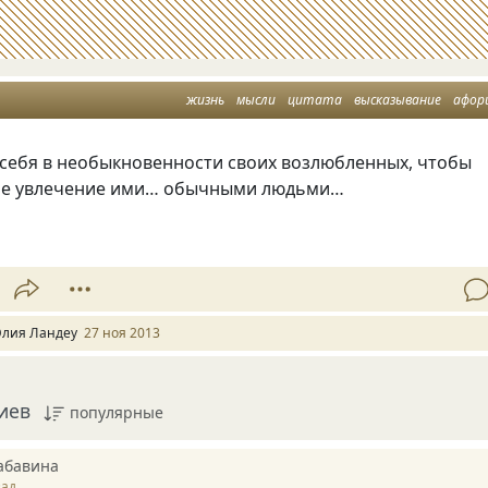
жизнь
мысли
цитата
высказывание
афор
себя в необыкновенности своих возлюбленных, чтобы
ое увлечение ими… обычными людьми…
лия Ландеу
27 ноя 2013
иев
популярные
абавина
зад