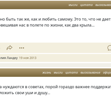
мысли
цитата
высказыва
 быть так же, как и любить самому. Это то, что не дает
овешивая нас в полете по жизни, как два крыла…
3
лия Ландеу
19 ноя 2013
жизнь
мысли
цитата
высказывание
афор
а нуждаются в советах, порой гораздо важнее поддержа
дложить свои уши и душу…