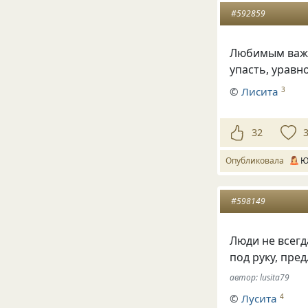
#592859
Любимым важно
упасть, уравн
©
Лисита
3
32
Опубликовала
Ю
#598149
Люди не всегд
под руку, пре
автор: lusita79
©
Лусита
4