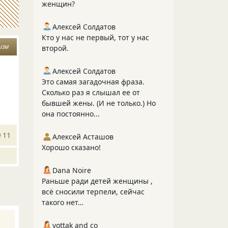
женщин?
Алексей Солдатов
Кто у нас не первый, тот у нас
изм
второй.
Алексей Солдатов
Это самая загадочная фраза.
Сколько раз я слышал ее от
бывшей жены. (И не только.) Но
она постоянно...
11
Алексей Асташов
Хорошо сказано!
Dana Noire
Раньше ради детей женщины ,
всё сносили терпели, сейчас
такого нет…
vottak and co