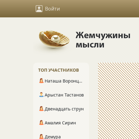
Войти
ТОП УЧАСТНИКОВ
Наташа Воронцова
Арыстан Тастанов
Двенадцать струн
Амалия Сирин
Демура