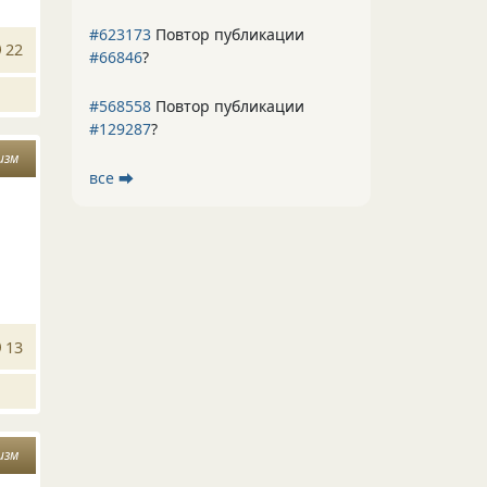
#623173
Повтор публикации
22
#66846
?
#568558
Повтор публикации
#129287
?
изм
все ⮕
13
изм