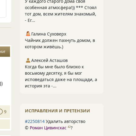
У каждого старого дома своя
особенная атмосфера!)) *** Стоял
тот дом, всем жителям знакомый,
- Ег...
Галина Суховерх
Чайник должен пахнуть домом, в
котором живёшь.)
ние
Алексей Асташов
Когда бы мне было близко к
восьмому десятку, я бы мог
исповедаться даже на площади, а
))
история эта -...
ИСПРАВЛЕНИЯ И ПРЕТЕНЗИИ
9
#2250814
Удалить авторство
©
Роман Цивинскас
?
42