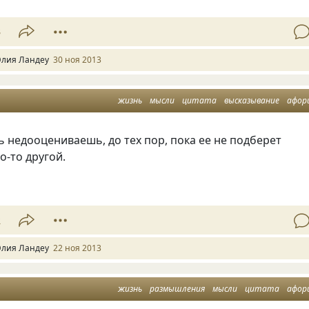
3
лия Ландеу
30 ноя 2013
жизнь
мысли
цитата
высказывание
афор
недооцениваешь, до тех пор, пока ее не подберет
о-то другой.
2
лия Ландеу
22 ноя 2013
жизнь
размышления
мысли
цитата
афор