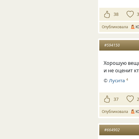
38
Опубликовала
Ю
#594150
Хорошую вещь 
и не оценит кт
©
Лусита
4
37
Опубликовала
Ю
#664902