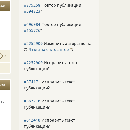
#875258
Повтор публикации
ние
#594823
?
#496984
Повтор публикации
#155726
?
#2252909
Изменить авторство на
©
Я не знаю кто автор
?
0
2
#2252909
Исправить текст
публикации?
#374171
Исправить текст
изм
публикации?
#367716
Исправить текст
ть
публикации?
#812418
Исправить текст
публикации?