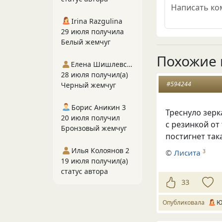
Irina Razgulina
29 июля получила
Белый жемчуг
Похожие 
Елена Шишлевская
28 июля получил(а)
#594244
Черный жемчуг
Борис Аникин 3
Треснуло зерк
20 июля получил
с резинкой о
Бронзовый жемчуг
постигнет так
Илья Колоянов 2
©
Лисита
3
19 июля получил(а)
статус автора
33
Опубликовала
Ю