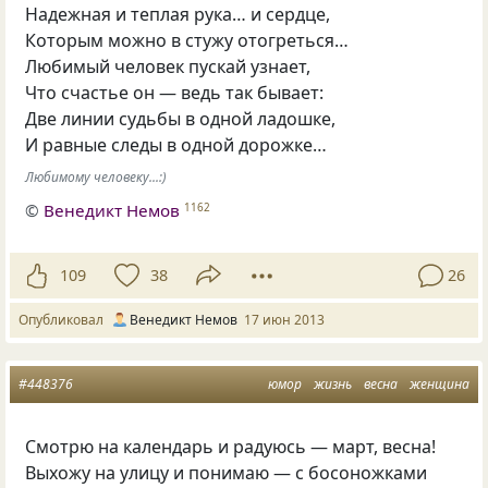
Надежная и теплая рука… и сердце,
Которым можно в стужу отогреться…
Любимый человек пускай узнает,
Что счастье он — ведь так бывает:
Две линии судьбы в одной ладошке,
И равные следы в одной дорожке…
Любимому человеку...:)
©
Венедикт Немов
1162
109
38
26
Опубликовал
Венедикт Немов
17 июн 2013
#448376
юмор
жизнь
весна
женщина
Смотрю на календарь и радуюсь — март, весна!
Выхожу на улицу и понимаю — с босоножками