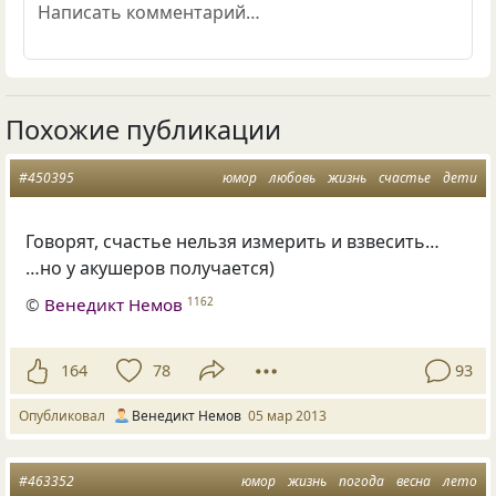
Похожие публикации
#450395
юмор
любовь
жизнь
счастье
дети
Говорят, счастье нельзя измерить и взвесить…
…но у акушеров получается)
©
Венедикт Немов
1162
164
78
93
Опубликовал
Венедикт Немов
05 мар 2013
#463352
юмор
жизнь
погода
весна
лето