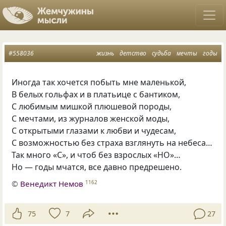
#558036
жизнь
детство
судьба
мечты
годы
Иногда так хочется побыть мне маленькой,
В белых гольфах и в платьице с бантиком,
С любимым мишкой плюшевой породы,
С мечтами, из журналов женской моды,
С открытыми глазами к любви и чудесам,
С возможностью без страха взглянуть на небеса…
Так много
«
С», и чтоб без взрослых
«
НО»…
Но — годы мчатся, все давно предрешено.
©
Венедикт Немов
1162
75
7
27