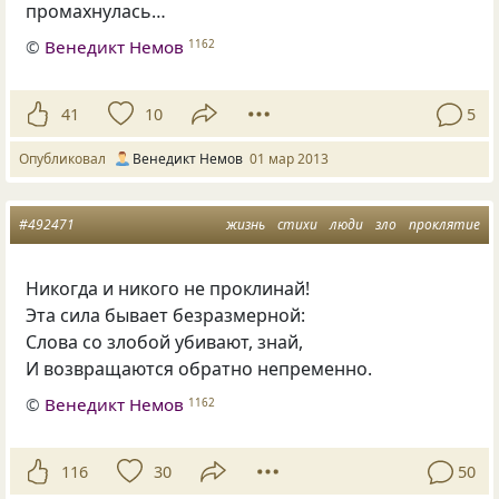
промахнулась…
©
Венедикт Немов
1162
41
10
5
Опубликовал
Венедикт Немов
01 мар 2013
#492471
жизнь
стихи
люди
зло
проклятие
Никогда и никого не проклинай!
Эта сила бывает безразмерной:
Слова со злобой убивают, знай,
И возвращаются обратно непременно.
©
Венедикт Немов
1162
116
30
50