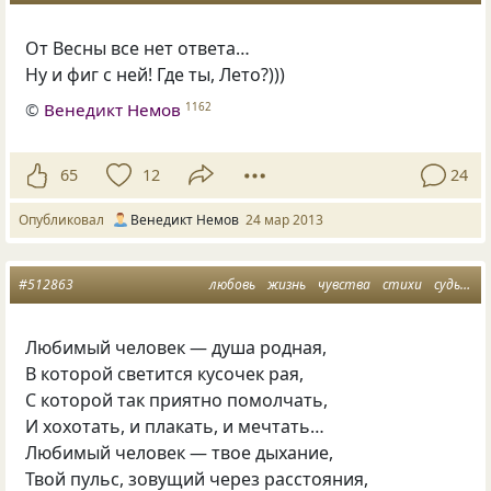
От Весны все нет ответа…
Ну и фиг с ней! Где ты, Лето?)))
©
Венедикт Немов
1162
65
12
24
Опубликовал
Венедикт Немов
24 мар 2013
#512863
любовь
жизнь
чувства
стихи
судьба
Любимый человек — душа родная,
В которой светится кусочек рая,
С которой так приятно помолчать,
И хохотать, и плакать, и мечтать…
Любимый человек — твое дыхание,
Твой пульс, зовущий через расстояния,