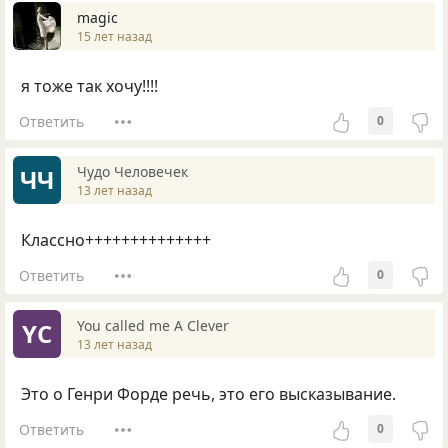
magic
15 лет назад
я тоже так хочу!!!!
Ответить
0
Чудо Человечек
ЧЧ
13 лет назад
Классно++++++++++++++
Ответить
0
You called me A Clever
YC
13 лет назад
Это о Генри Форде речь, это его высказывание.
Ответить
0