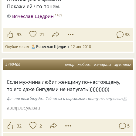
Покажи ей что почем.
©
Вячеслав Щедрин
1439
93
21
38
Опубликовал
Вячеслав Щедрин
12 авг 2018
#460406
юмор
любовь
женщины
мужчины
Если мужчина любит женщину по-настоящему,
то его даже бигудями не напугать!)))))))))))))
Да что там бигуди... Сейчас их и пирсингом с тату не напугаешь))))
автор не указан
32
2
5