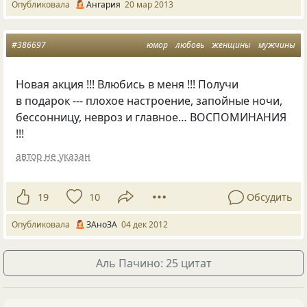
Опубликовала
Ангария
20 мар 2013
#386697
юмор
любовь
женщины
мужчины
Новая акция !!! Влюбись в меня !!! Получи
в подарок --- плохое настроение, запойные ночи,
бессонницу, невроз и главное… ВОСПОМИНАНИЯ
!!!
автор не указан
19
10
Обсудить
Опубликовала
ЗАноЗА
04 дек 2012
Аль Пачино: 25 цитат