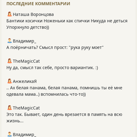
ПОСЛЕДНИЕ КОММЕНТАРИИ
Наташа Воронцова
Бантики косички Ноженьки как спички Никуда не деться
Упорхнуло детство))
Владимир_
А поёрничать? Смысл прост: "рука руку моет"
TheMagicCat
Ну да, смысл так себе, просто вариантик. :)
АнжеликаЯ
.. Ах белая панама, белая панама, помнишь ты её мне
одевала мама..) вспомнилась что-то))
TheMagicCat
Это так. Бывает, один день врезается в память на всю
жизнь...
Владимир_