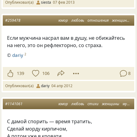
Опубликовал(а)
siesta
07 фев 2013
#259478
юмор
любовь
отношения
женщины
м
Если мужчина насрал вам в душу, не обижайтесь
на него, это он рефлекторно, со страха.
©
dariy
2
139
106
8
Опубликовал(а)
dariy
04 апр 2012
#1141061
юмор
любовь
стихи
женщины
мужчины
С дамой спорить — время тратить,
Сделай морду кирпичом,
А потом уже в кровати