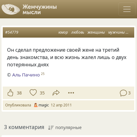
#54779
юмор
любовь
женщины
мужчины
смех
Он сделал предложение своей жене на третий
день знакомства, и всю жизнь жалел лишь о двух
потерянных днях
©
Аль Пачино
25
38
35
3
Опубликовала
magic
12 апр 2011
3 комментария
популярные