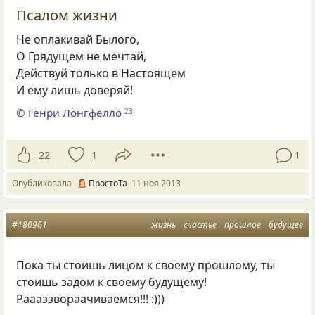
Псалом жизни
Не оплакивай Былого,
О Грядущем не мечтай,
Действуй только в Настоящем
И ему лишь доверяй!
©
Генри Лонгфелло
23
22
1
1
Опубликовала
ПростоТа
11 ноя 2013
#180961
жизнь
счастье
прошлое
будущее
Пока ты стоишь лицом к своему прошлому, ты
стоишь задом к своему будущему!
Раааззвораачиваемся!!! :)))