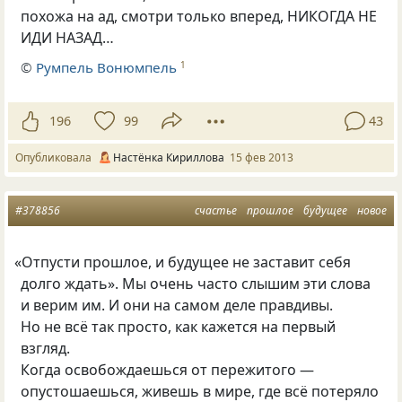
похожа на ад, смотри только вперед, НИКОГДА НЕ
ИДИ НАЗАД…
©
Румпель Вонюмпель
1
196
99
43
Опубликовала
Настёнка Кириллова
15 фев 2013
#378856
счастье
прошлое
будущее
новое
«
Отпусти прошлое, и будущее не заставит себя
долго ждать». Мы очень часто слышим эти слова
и верим им. И они на самом деле правдивы.
Но не всё так просто, как кажется на первый
взгляд.
Когда освобождаешься от пережитого —
опустошаешься, живешь в мире, где всё потеряло