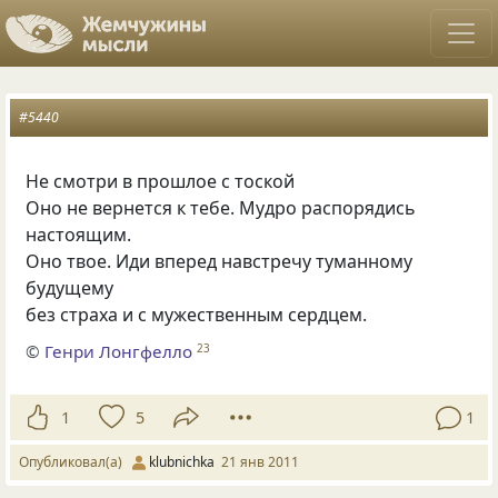
#5440
Не смотри в прошлое с тоской
Оно не вернется к тебе. Мудро распорядись
настоящим.
Оно твое. Иди вперед навстречу туманному
будущему
без страха и с мужественным сердцем.
©
Генри Лонгфелло
23
1
5
1
Опубликовал(а)
klubnichka
21 янв 2011