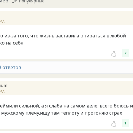
иев
популярные
зад
о из-за того, что жизнь заставила опираться в любой
ко на себя
2
8 ответов
pium
зад
леймили сильной, а я слаба на самом деле, всего боюсь и
мужскому плечу,ищу там теплоту и прогоняю страх
1