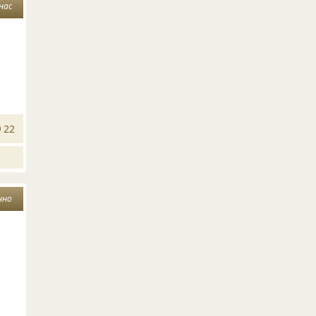
нас
22
нно