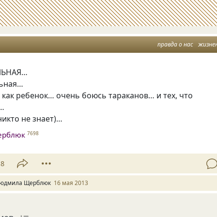
правда о нас
жизне
ЛЬНАЯ…
льная…
, как ребенок… очень боюсь тараканов… и тех, что
е…
никто не знает)…
ерблюк
7698
18
юдмила Щерблюк
16 мая 2013