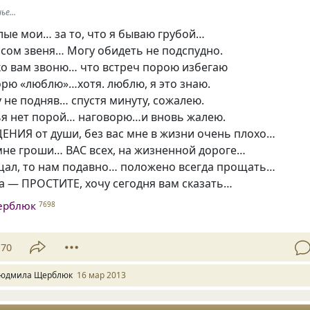
е...
ые мои… за то, что я бываю грубой…
лосом звеня… Могу обидеть не подспудно.
дко вам звоню… что встреч порою избегаю
орю «люблю»…хотя. люблю, я это знаю.
у не подняв… спустя минуту, сожалею.
ья нет порой… наговорю…и вновь жалею.
ИЯ от души, без вас мне в жизни очень плохо…
мне гроши… ВАС всех, на жизненной дороге…
щал, то нам подавно… положено всегда прощать…
а — ПРОСТИТЕ, хочу сегодня вам сказать…
ерблюк
7698
70
юдмила Щерблюк
16 мар 2013