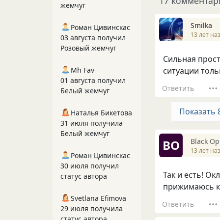
17 комментар
жемчуг
Smilka
Роман Цивинскас
13 лет на
03 августа получил
Розовый жемчуг
Сильная прост
Mh Fav
ситуации толь
01 августа получил
Ответить
Белый жемчуг
Показать 
Наталья Бикетова
31 июля получила
Белый жемчуг
Вlack О
ВО
13 лет на
Роман Цивинскас
30 июля получил
Так и есть! Ок
статус автора
прижимаюсь к 
Svetlana Efimova
Ответить
29 июля получила
статус автора