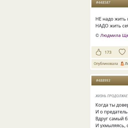
#448587
НЕ надо жить 
НАДО жить се
©
Людмила Щ
173
Опубликовала
Л
#488993
ЖИЗНЬ ПРОДОЛЖАЕТСЯ
Когда ты дов
И о предател
Вдруг самый б
И ухмыляясь, 