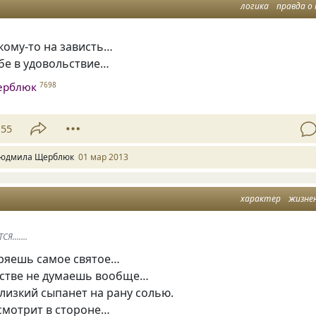
логика
правда о 
кому-то на зависть…
бе в удовольствие…
ерблюк
7698
55
юдмила Щерблюк
01 мар 2013
характер
жизне
.......
еряешь самое святое…
ьстве не думаешь вообще…
лизкий сыпанет на рану солью.
смотрит в стороне…