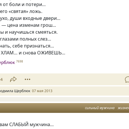
я от боли и потери…
 его
«
святая» ложь.
лухо, души входные двери…
й. — цена изменам грош…
ы и научишься смеяться.
 глазами полных слез…
нать, себе признаться…
ь ХЛАМ… и снова ОЖИВЕШЬ…
ерблюк
7698
24
юдмила Щерблюк
07 мая 2013
сильный мужчина
жизне
 вам СЛАБЫЙ мужчина…