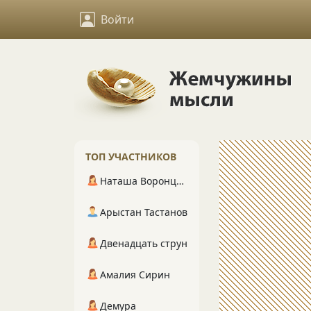
Войти
ТОП УЧАСТНИКОВ
Наташа Воронцова
Арыстан Тастанов
Двенадцать струн
Амалия Сирин
Демура