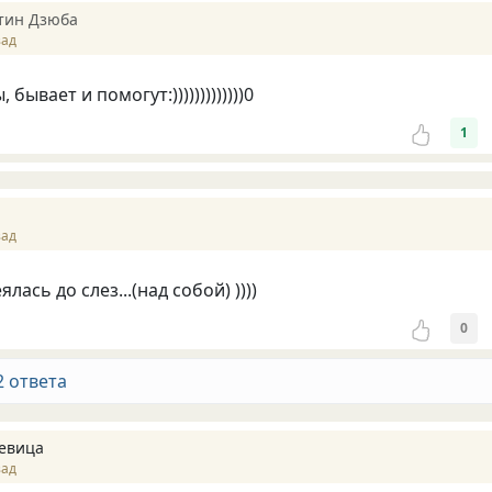
тин Дзюба
зад
 бывает и помогут:)))))))))))))0
1
зад
еялась до слез...(над собой) ))))
0
2 ответа
девица
зад