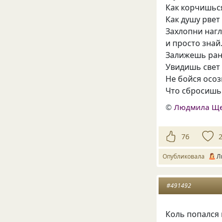
Как корчишьс
Как душу рвет
Захлопни наг
и просто зна
Залижешь ран
Увидишь свет
Не бойся осоз
Что сбросиш
©
Людмила Щ
76
Опубликовала
Л
#491492
Коль попался