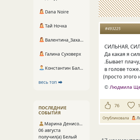
Dana Noire
Тай Ночка
#493225
Валентина_Захарова
СИЛЬНАЯ, СИ
Да какая я си
Галина Суховерх
.Бывает плачу
Константин Балухта
в голове тож
(
просто этого 
весь топ ⮕
©
Людмила Щ
76
ПОСЛЕДНИЕ
СОБЫТИЯ
Опубликовала
Л
Марина Денисова 5
06 августа
получил(а) Белый