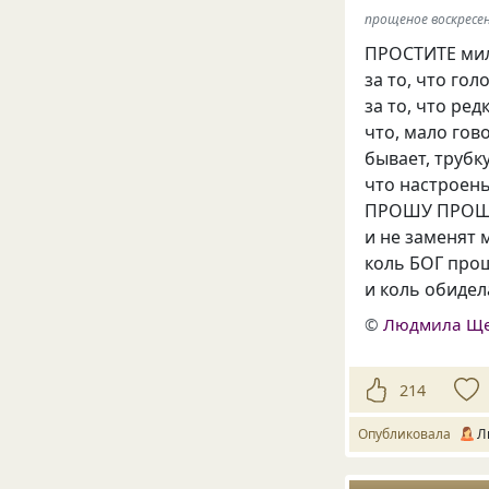
прощеное воскресень
ПРОСТИТЕ мил
за то, что го
за то, что ре
что, мало гов
бывает, трубк
что настроен
ПРОШУ ПРОЩЕН
и не заменят 
коль БОГ про
и коль обидел
©
Людмила Щ
214
Опубликовала
Л