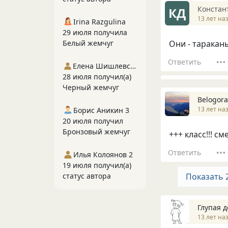
Констан
КД
13 лет на
Irina Razgulina
29 июля получила
Белый жемчуг
Они - тараканы,
Ответить
Елена Шишлевская
28 июля получил(а)
Черный жемчуг
Belogora
13 лет на
Борис Аникин 3
20 июля получил
Бронзовый жемчуг
+++ класс!!! см
Ответить
Илья Колоянов 2
19 июля получил(а)
статус автора
Показать 
Глупая 
13 лет на