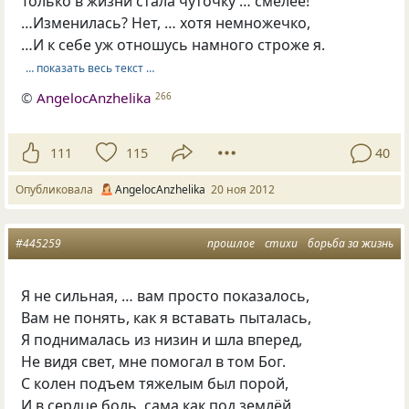
Только в жизни стала чуточку … смелее!
…Изменилась? Нет, … хотя немножечко,
…И к себе уж отношусь намного строже я.
… показать весь текст …
©
AngelocAnzhelika
266
111
115
40
Опубликовала
AngelocAnzhelika
20 ноя 2012
#445259
прошлое
стихи
борьба за жизнь
Я не сильная, … вам просто показалось,
Вам не понять, как я вставать пыталась,
Я поднималась из низин и шла вперед,
Не видя свет, мне помогал в том Бог.
С колен подъем тяжелым был порой,
И в сердце боль, сама как под землёй,