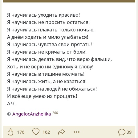
Я научилась уходить красиво!
Я научилась не просить остаться!
Я научилась плакать только ночью,
А днём ходить и мило улыбаться!
Я научилась чувства свои прятать!
Я научилась не кричать от боли!
Я научилась делать вид, что верю фальши,
Хоть и не верю ни единому я слову!
Я научилась в тишине молчать!
Я научилась жить, а не казаться!
Я научилась на людей не обижаться!
И всё еще умею их прощать!
А.Ч.
©
AngelocAnzhelika
266
176
162
39