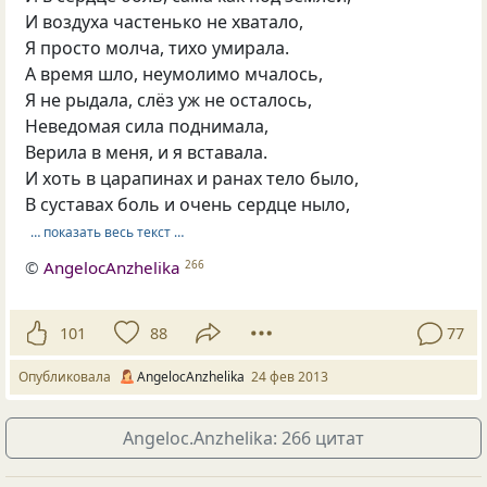
И воздуха частенько не хватало,
Я просто молча, тихо умирала.
А время шло, неумолимо мчалось,
Я не рыдала, слёз уж не осталось,
Неведомая сила поднимала,
Верила в меня, и я вставала.
И хоть в царапинах и ранах тело было,
В суставах боль и очень сердце ныло,
… показать весь текст …
©
AngelocAnzhelika
266
101
88
77
Опубликовала
AngelocAnzhelika
24 фев 2013
Angeloc.Anzhelika: 266 цитат