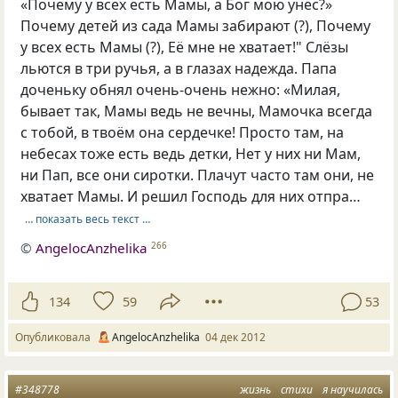
«Почему у всех есть Мамы, а Бог мою унёс?»
Почему детей из сада Мамы забирают (?), Почему
у всех есть Мамы (?), Её мне не хватает!" Слёзы
льются в три ручья, а в глазах надежда. Папа
доченьку обнял очень-очень нежно: «Милая,
бывает так, Мамы ведь не вечны, Мамочка всегда
с тобой, в твоём она сердечке! Просто там, на
небесах тоже есть ведь детки, Нет у них ни Мам,
ни Пап, все они сиротки. Плачут часто там они, не
хватает Мамы. И решил Господь для них отпра…
… показать весь текст …
©
AngelocAnzhelika
266
134
59
53
Опубликовала
AngelocAnzhelika
04 дек 2012
#348778
жизнь
стихи
я научилась