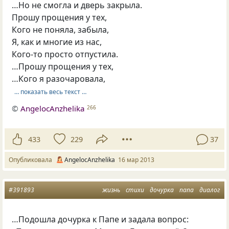
…Но не смогла и дверь закрыла.
Прошу прощения у тех,
Кого не поняла, забыла,
Я, как и многие из нас,
Кого-то просто отпустила.
…Прошу прощения у тех,
…Кого я разочаровала,
… показать весь текст …
©
AngelocAnzhelika
266
433
229
37
Опубликовала
AngelocAnzhelika
16 мар 2013
#391893
жизнь
стихи
дочурка
папа
диалог
…Подошла дочурка к Папе и задала вопрос: