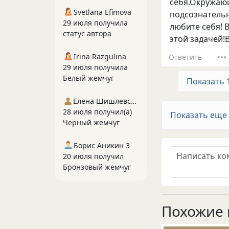
себя.Окружающ
Svetlana Efimova
подсознательно
29 июля получила
любите себя! 
статус автора
этой задачей!В
Irina Razgulina
Ответить
29 июля получила
Белый жемчуг
Показать 
Елена Шишлевская
28 июля получил(а)
Показать еще
Черный жемчуг
Борис Аникин 3
20 июля получил
Бронзовый жемчуг
Похожие 