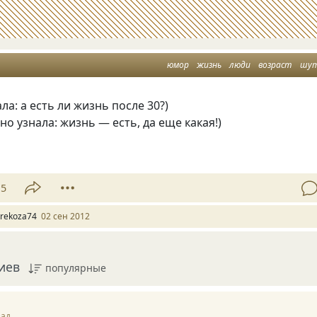
юмор
жизнь
люди
возраст
шу
ала: а есть ли жизнь после 30?)
но узнала: жизнь — есть, да еще какая!)
15
trekoza74
02 сен 2012
иев
популярные
зад