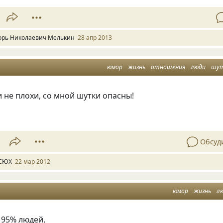
орь Николаевич Мелькин
28 апр 2013
юмор
жизнь
отношения
люди
шу
 не плохи, со мной шутки опасны!
Обсуд
СЮХ
22 мар 2012
юмор
жизнь
л
 95% людей,