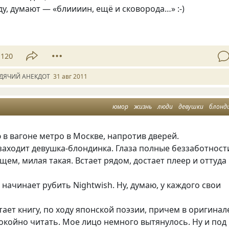
у, думают — «блиииин, ещё и сковорода…» :-)
120
ДЯЧИЙ АНЕКДОТ
31 авг 2011
юмор
жизнь
люди
девушки
блонд
 в вагоне метро в Москве, напротив дверей.
заходит девушка-блондинка. Глаза полные беззаботност
бщем, милая такая. Встает рядом, достает плеер и оттуда
начинает рубить Nightwish. Ну, думаю, у каждого свои
тает книгу, по ходу японской поэзии, причем в оригинал
окойно читать. Мое лицо немного вытянулось. Ну и под