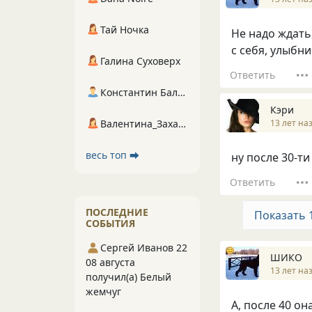
Тай Ночка
Не надо ждать
с себя, улыбн
Галина Суховерх
Ответить
Константин Балухта
Кэри
13 лет на
Валентина_Захарова
весь топ ⮕
ну после 30-ти
Ответить
ПОСЛЕДНИЕ
Показать 
СОБЫТИЯ
Сергей Иванов 22
ШИКО
08 августа
13 лет на
получил(а) Белый
жемчуг
А, после 40 она 