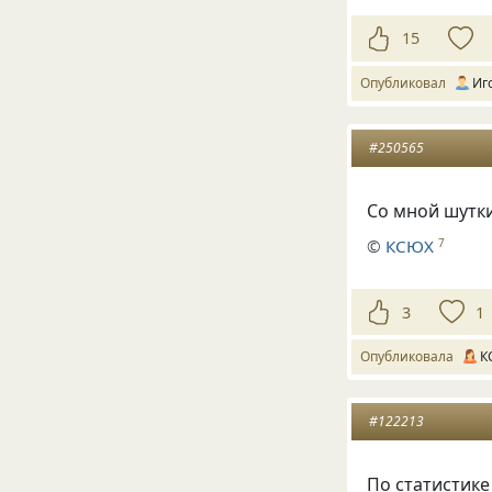
15
Опубликовал
Иг
#250565
Со мной шутки
©
КСЮХ
7
3
1
Опубликовала
К
#122213
По статистике