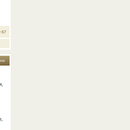
67
ини
и,
е,