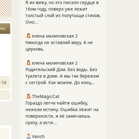
Я их вижу, но это писало сердце в
16ом году, поверх уже лежит
толстый слой из полутыщи стихов.
Оно...
тки
елена малиновская 2
Никогда не оставляй веру. А не
церковь.
елена малиновская 2
Родительский Дом. Без воды. Без
туалета в доме. А мы так бережем
58
с сестрой. Как можем. До конц...
TheMagicCat
Гораздо легче найти ошибку,
нежели истину. Ошибка лежит на
поверхности, и её замечаешь
сразу, а исти...
Vanch