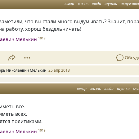
юмор
жизнь
люди
шутки
окружаю
аметили, что вы стали много выдумывать? Значит, пор
на работу, хорош бездельничать!
лаевич Мелькин
1019
1
Обсуд
орь Николаевич Мелькин
25 апр 2013
юмор
жизнь
люди
шутки
мы
иметь всё.
иметь всех.
ятся политиками.
лаевич Мелькин
1019