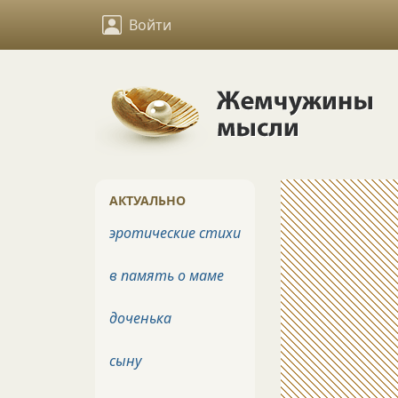
Войти
АКТУАЛЬНО
эротические стихи
в память о маме
доченька
сыну