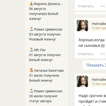
Марина Денисова 5
Ответить
06 августа
получил(а) Белый
жемчуг
marisabe
13 лет на
Роман Цивинскас
03 августа получил
Розовый жемчуг
Хорошо,когда 
не сыновья.)))
Mh Fav
Ответить
01 августа получил
Белый жемчуг
Показать 
Наталья Бикетова
31 июля получила
marisabe
Белый жемчуг
13 лет на
Роман Цивинскас
Надо срочно в
30 июля получил
статус автора
пройдëт и сти