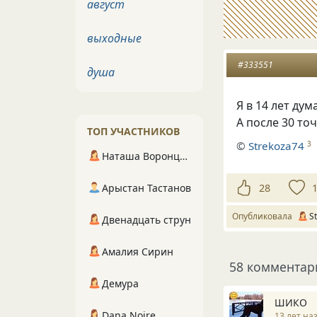
август
выходные
#333551
душа
Я в 14 лет дум
А после 30 точ
ТОП УЧАСТНИКОВ
©
Strekoza74
3
Наташа Воронцова
28
Арыстан Тастанов
Опубликовала
S
Двенадцать струн
Амалия Сирин
58 комментар
Демура
ШИКО
Dana Noire
13 лет на