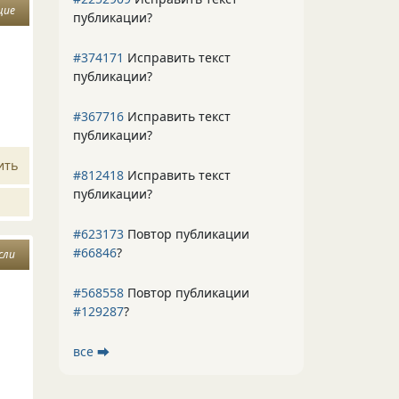
щие
публикации?
#374171
Исправить текст
а
публикации?
#367716
Исправить текст
публикации?
ить
#812418
Исправить текст
публикации?
#623173
Повтор публикации
#66846
?
сли
#568558
Повтор публикации
#129287
?
все ⮕