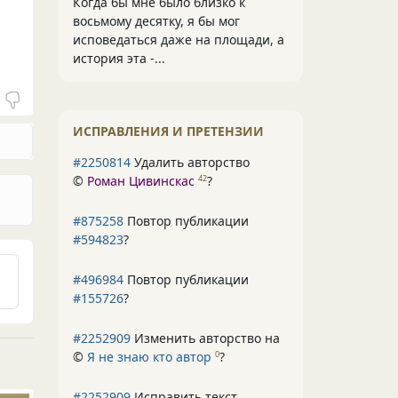
Когда бы мне было близко к
восьмому десятку, я бы мог
исповедаться даже на площади, а
история эта -...
ИСПРАВЛЕНИЯ И ПРЕТЕНЗИИ
#2250814
Удалить авторство
©
Роман Цивинскас
?
42
#875258
Повтор публикации
#594823
?
#496984
Повтор публикации
#155726
?
#2252909
Изменить авторство на
©
Я не знаю кто автор
?
0
#2252909
Исправить текст