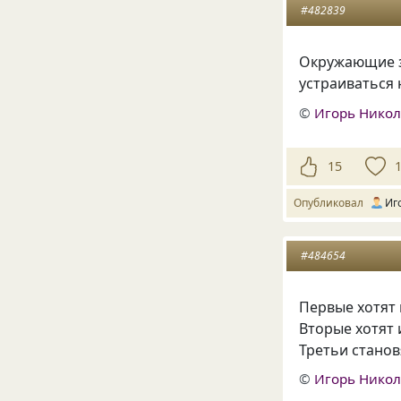
#482839
Окружающие з
устраиваться 
©
Игорь Нико
15
Опубликовал
Иг
#484654
Первые хотят 
Вторые хотят 
Третьи станов
©
Игорь Нико