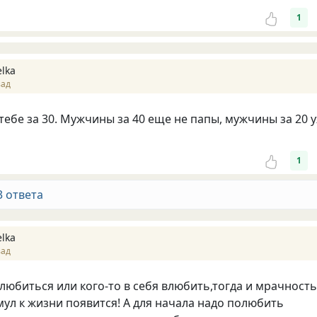
1
lka
зад
тебе за 30. Мужчины за 40 еще не папы, мужчины за 20 
1
3 ответа
lka
зад
любиться или кого-то в себя влюбить,тогда и мрачность
мул к жизни появится! А для начала надо полюбить