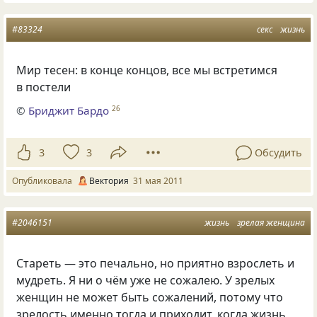
#83324
секс
жизнь
Мир тесен: в конце концов, все мы встретимся
в постели
©
Бриджит Бардо
26
3
3
Обсудить
Опубликовала
Вектория
31 мая 2011
#2046151
жизнь
зрелая женщина
Стареть — это печально, но приятно взрослеть и
мудреть. Я ни о чём уже не сожалею. У зрелых
женщин не может быть сожалений, потому что
зрелость именно тогда и приходит, когда жизнь