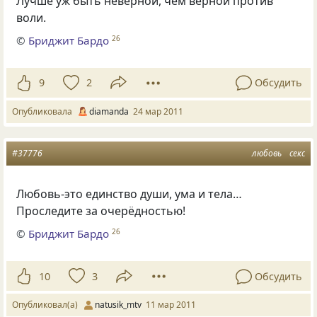
Лучше уж быть неверной, чем верной против
воли.
©
Бриджит Бардо
26
9
2
Обсудить
Опубликовала
diamanda
24 мар 2011
#37776
любовь
секс
Любовь-это единство души, ума и тела…
Проследите за очерёдностью!
©
Бриджит Бардо
26
10
3
Обсудить
Опубликовал(а)
natusik_mtv
11 мар 2011