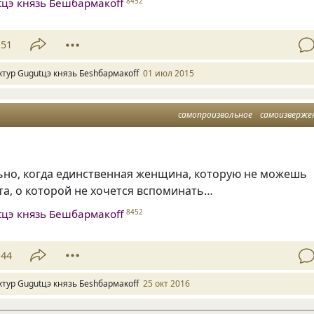
tцэ князь Бешбармакоff
8452
51
хтур Gugutцэ князь Беshбармакоff
01 июл 2015
самопроизвольное
самоизверже
ьно, когда единственная женщина, которую не можешь
та, о которой не хочется вспоминать…
tцэ князь Бешбармакоff
8452
44
хтур Gugutцэ князь Беshбармакоff
25 окт 2016