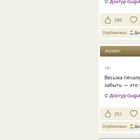
©
Дохтур Gugu
245
Опубликовал
До
#929891
18+
Весьма печал
забыть — это 
©
Дохтур Gugu
251
Опубликовал
До