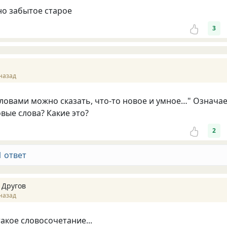
но забытое старое
3
назад
овами можно сказать, что-то новое и умное…" Означа
овые слова? Какие это?
2
1 ответ
 Другов
назад
акое словосочетание...