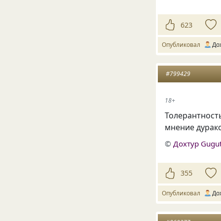
623
Опубликовал
До
#799429
18+
Толерантност
мнение дурако
©
Дохтур Gugu
355
Опубликовал
До