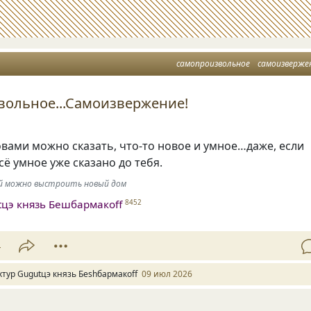
самопроизвольное
самоизверже
ольное...Самоизвержение!
вами можно сказать, что-то новое и умное…даже, если
сё умное уже сказано до тебя.
ей можно выстроить новый дом
tцэ князь Бешбармакоff
8452
4
хтур Gugutцэ князь Беshбармакоff
09 июл 2026