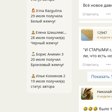
Всё новое дав
Irina Razgulina
Ответить
29 июля получила
Белый жемчуг
Елена Шишлевская
12947
4 недели 
28 июля получил(а)
Черный жемчуг
"И СТАРЫМИ сл
Борис Аникин 3
ли, что есть н
20 июля получил
Ответить
Бронзовый жемчуг
Илья Колоянов 2
Показать 
19 июля получил(а)
статус автора
Николай
4 недели 
🤣🤣🤣 было т