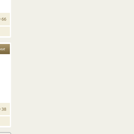
66
ние
38