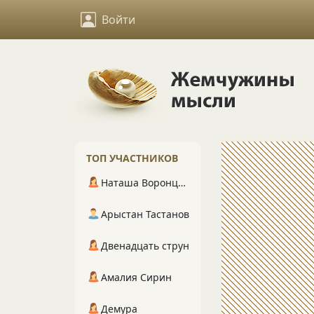
Войти
ТОП УЧАСТНИКОВ
Наташа Воронцова
Арыстан Тастанов
Двенадцать струн
Амалия Сирин
Демура