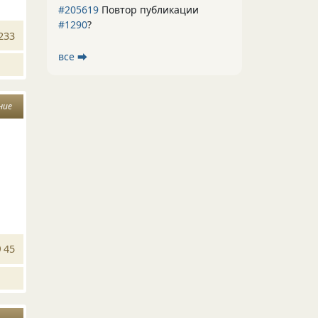
#205619
Повтор публикации
#1290
?
233
все ⮕
ние
45