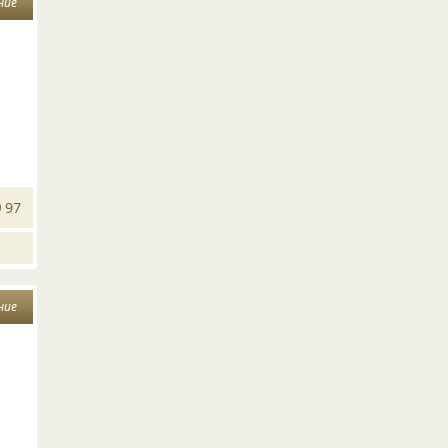
ние
97
ние