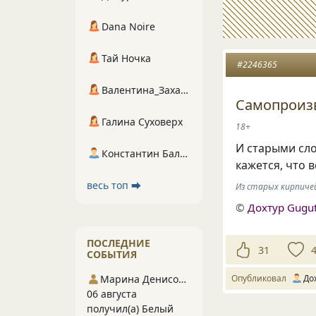
Dana Noire
Тай Ночка
#2246365
Валентина_Захарова
Самопроизв
Галина Суховерх
18+
И старыми сло
Константин Балухта
кажется, что в
весь топ ⮕
Из старых кирпич
©
Дохтур Gugu
ПОСЛЕДНИЕ
31
СОБЫТИЯ
Марина Денисова 5
Опубликовал
До
06 августа
получил(а) Белый