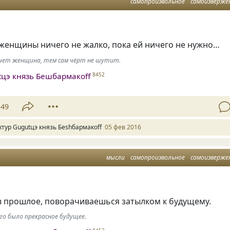
самопроизвольное
самоизверже
женщины ничего не жалко, пока ей ничего не нужно…
хочет женщина, тем сам чёрт не шутит.
tцэ князь Бешбармакоff
8452
49
хтур Gugutцэ князь Беshбармакоff
05 фев 2016
мысли
самопроизвольное
самоизверже
в прошлое, поворачиваешься затылком к будущему.
го было прекрасное будущее.