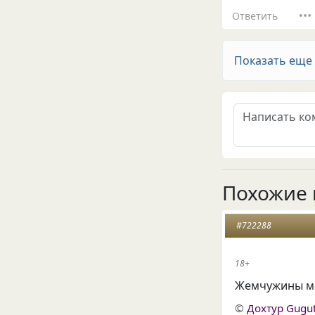
Ответить
Показать еще
Похожие 
#722288
18+
Жемчужины мы
©
Дохтур Gugu