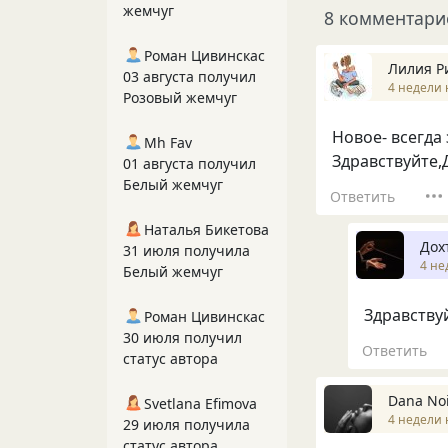
жемчуг
8 комментари
Роман Цивинскас
Лилия Р
03 августа получил
4 недели 
Розовый жемчуг
Новое- всегда 
Mh Fav
Здравствуйте,
01 августа получил
Белый жемчуг
Ответить
Наталья Бикетова
Дох
31 июля получила
4 не
Белый жемчуг
Здравствуй
Роман Цивинскас
30 июля получил
Ответить
статус автора
Dana No
Svetlana Efimova
4 недели 
29 июля получила
статус автора