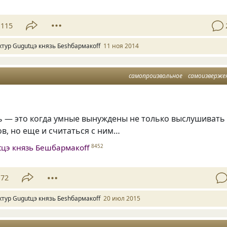
115
хтур Gugutцэ князь Беshбармакоff
11 ноя 2014
самопроизвольное
самоизверже
ь — это когда умные вынуждены не только выслушивать
в, но еще и считаться с ним…
tцэ князь Бешбармакоff
8452
72
хтур Gugutцэ князь Беshбармакоff
20 июл 2015