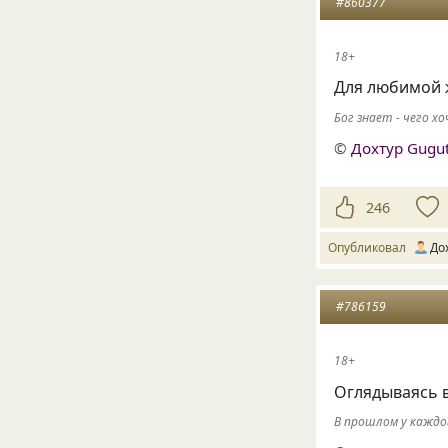
#860377
18+
Для любимой 
Бог знает - чего 
©
Дохтур Gugu
246
Опубликовал
До
#786159
18+
Оглядываясь 
В прошлом у каждо