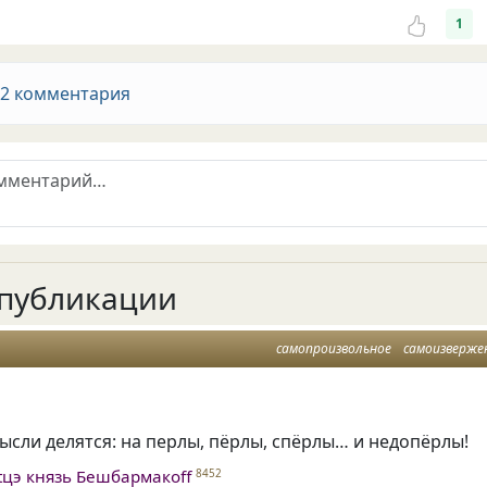
1
 2 комментария
публикации
самопроизвольное
самоизверже
сли делятся: на перлы, пёрлы, спёрлы… и недопёрлы!
tцэ князь Бешбармакоff
8452