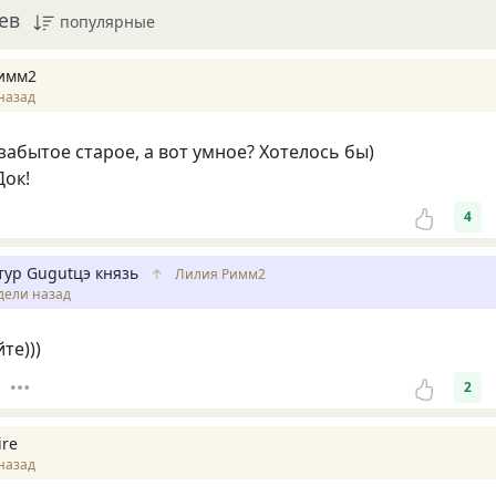
ев
популярные
имм2
назад
забытое старое, а вот умное? Хотелось бы)
Док!
4
тур Gugutцэ князь
↑
Лилия Римм2
дели назад
те)))
2
ire
назад