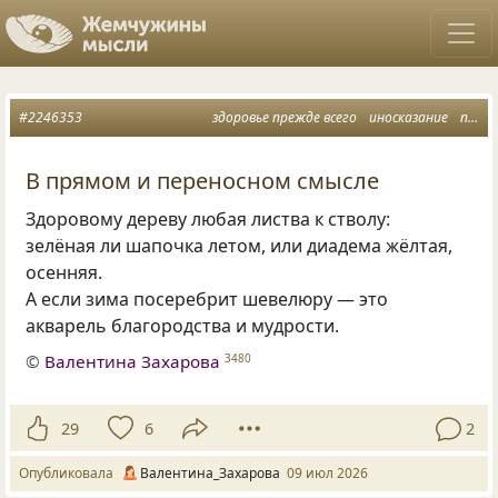
#2246353
здоровье прежде всего
иносказание
принятие себя
В прямом и переносном смысле
Здоровому дереву любая листва к стволу:
зелёная ли шапочка летом, или диадема жёлтая,
осенняя.
А если зима посеребрит шевелюру — это
акварель благородства и мудрости.
©
Валентина Захарова
3480
29
6
2
Опубликовала
Валентина_Захарова
09 июл 2026