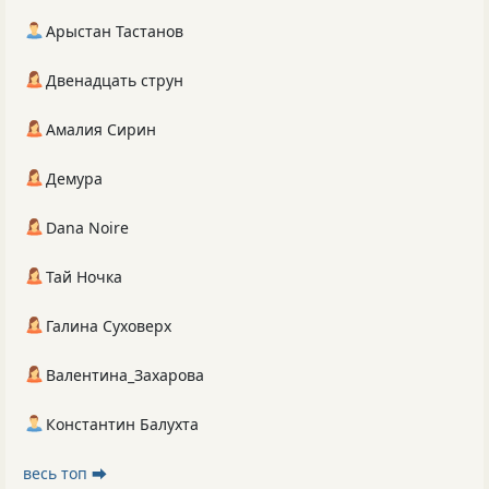
Арыстан Тастанов
Двенадцать струн
Амалия Сирин
Демура
Dana Noire
Тай Ночка
Галина Суховерх
Валентина_Захарова
Константин Балухта
весь топ ⮕