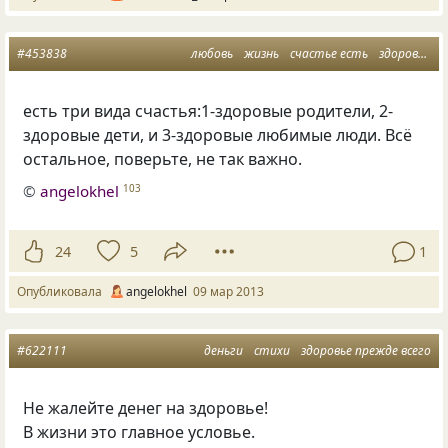
#453838
любовь
жизнь
счастье есть
здоровье прежде всего
есть три вида счастья:1-здоровые родители, 2-
здоровые дети, и 3-здоровые любимые люди. Всё
остальное, поверьте, не так важно.
©
angelokhel
103
24
5
1
Опубликовала
angelokhel
09 мар 2013
#622111
деньги
стихи
здоровье прежде всего
Не жалейте денег на здоровье!
В жизни это главное условье.