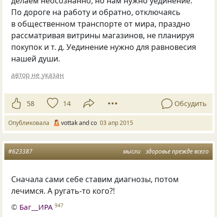
делаем неосознанно, но нам нужно уединение.
По дороге на работу и обратно, отключаясь
в общественном транспорте от мира, праздно
рассматривая витрины магазинов, не планируя
покупок
и т. д.
Уединение нужно для равновесия
нашей души.
автор не указан
58
14
Обсудить
Опубликовала
vottak and co
03 апр 2015
#623387
мысли
здоровье прежде всего
Сначала сами себе ставим диагнозы, потом
лечимся. А ругать-то кого?!
©
Баг__ИРА
947