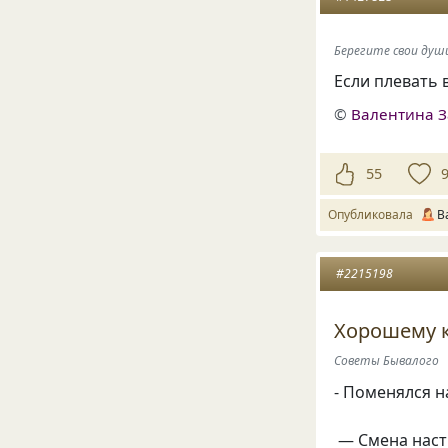
Берегите свои душ
Если плевать 
©
Валентина З
55
Опубликовала
В
#2215198
Хорошему к
Советы Бывалого
- Поменялся н
— Смена наст