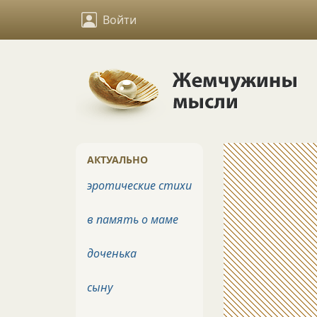
Войти
АКТУАЛЬНО
эротические стихи
в память о маме
доченька
сыну