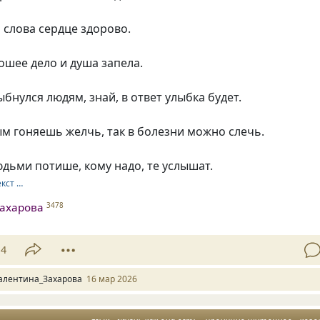
слова сердце здорово.
шее дело и душа запела.
нулся людям, знай, в ответ улыбка будет.
м гоняешь желчь, так в болезни можно слечь.
дьми потише, кому надо, те услышат.
екст …
ахарова
3478
14
алентина_Захарова
16 мар 2026