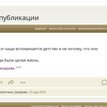
публикации
возраст
жизнь как она есть
воспоминания детс
се чаще вспоминается детство и не потому, что оно
ди была целая жизнь.
ахарова
3478
13
алентина_Захарова
23 мар 2023
чистота помыслов
душа человека
жизнь как она е