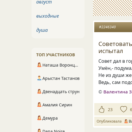
август
выходные
#2246340
душа
Советовать
испытал
ТОП УЧАСТНИКОВ
Совет дал в г
Наташа Воронцова
Умён,- подума
Не из души же
Арыстан Тастанов
Ведь, сам под
Двенадцать струн
©
Валентина З
Амалия Сирин
23
Демура
Опубликовала
В
Dana Noire