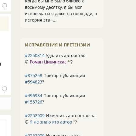
Когда бы мне было близко к
восьмому десятку, я бы мог
исповедаться даже на площади, а
история эта -...
ИСПРАВЛЕНИЯ И ПРЕТЕНЗИИ
#2250814
Удалить авторство
©
Роман Цивинскас
?
42
ы
#875258
Повтор публикации
#594823
?
#496984
Повтор публикации
#155726
?
#2252909
Изменить авторство на
©
Я не знаю кто автор
?
0
#2252909
Исправить текст