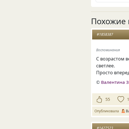
Похожие 
#1858387
Воспоминания
С возрастом в
светлее.
Просто впере
©
Валентина З
55
Опубликовала
В
#1427523