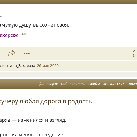
и.
в чужую душу, высохнет своя.
ахарова
3478
9
алентина_Захарова
26 мая 2020
философия
наблюдения и выводы
мысли вслух
опыт жиз
учеру любая дорога в радость
аряд — изменился и взгляд.
роения меняет поведение.