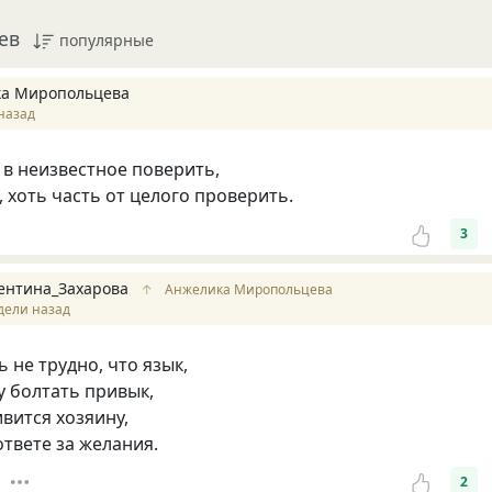
ев
популярные
а Миропольцева
назад
в неизвестное поверить,
, хоть часть от целого проверить.
3
ентина_Захарова
↑
Анжелика Миропольцева
дели назад
 не трудно, что язык,
у болтать привык,
вится хозяину,
ответе за желания.
2