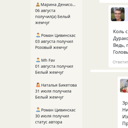
Марина Денисова 5
06 августа
получил(а) Белый
жемчуг
Коль 
Роман Цивинскас
Дурак
03 августа получил
Ведь, 
Розовый жемчуг
Головы
Mh Fav
Ответи
01 августа получил
Белый жемчуг
Наталья Бикетова
31 июля получила
Белый жемчуг
Зр
Ни
Роман Цивинскас
30 июля получил
Из
статус автора
Пр