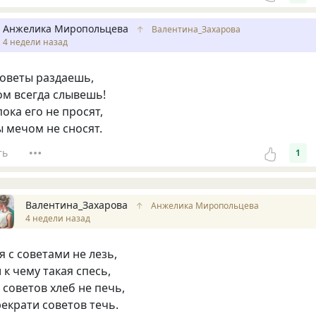
Анжелика Миропольцева
↑
Валентина_Захарова
4 недели назад
советы раздаешь,
ом всегда слывешь!
пока его не просят,
 мечом не сносят.
ть
1
Валентина_Захарова
↑
Анжелика Миропольцева
4 недели назад
я с советами не лезь,
 к чему такая спесь,
 советов хлеб не печь,
екрати советов течь.