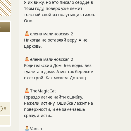
Я их вижу, но это писало сердце в
16ом году, поверх уже лежит
толстый слой из полутыщи стихов.
Оно...
мысли вслух
елена малиновская 2
Никогда не оставляй веру. А не
церковь.
елена малиновская 2
Родительский Дом. Без воды. Без
туалета в доме. А мы так бережем
с сестрой. Как можем. До конц...
TheMagicCat
Гораздо легче найти ошибку,
нежели истину. Ошибка лежит на
8
поверхности, и её замечаешь
сразу, а исти...
Vanch