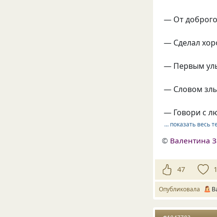
— От доброго 
— Сделал хоро
— Первым улыб
— Словом злы
— Говори с лю
… показать весь т
©
Валентина З
47
Опубликовала
В