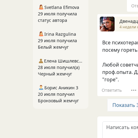
От
Svetlana Efimova
29 июля получила
статус автора
Двенадц
4 недели 
Irina Razgulina
29 июля получила
Все психотера
Белый жемчуг
посему гореть в
Елена Шишлевская
Любой советчи
28 июля получил(а)
проф.опыта. Д
Черный жемчуг
"горе".
Борис Аникин 3
Ответить
20 июля получил
Бронзовый жемчуг
Показать 