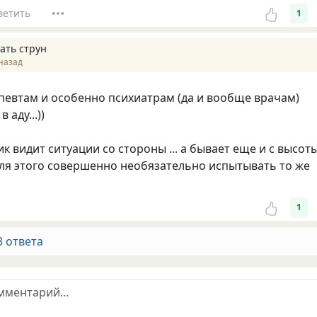
ветить
1
ать струн
назад
певтам и особенно психиатрам (да и вообще врачам)
 аду...))
к видит ситуации со стороны ... а бывает еще и с высот
ля этого совершенно необязательно испытывать то же
1
3 ответа