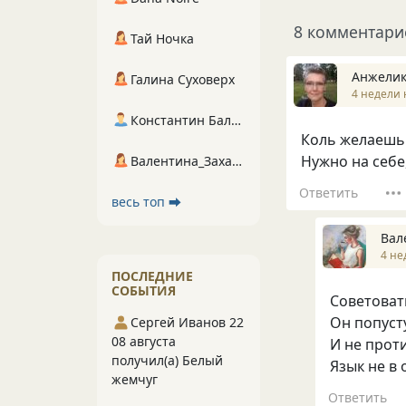
8 комментари
Тай Ночка
Анжелик
Галина Суховерх
4 недели 
Константин Балухта
Коль желаешь 
Нужно на себе
Валентина_Захарова
Ответить
весь топ ⮕
Вал
4 не
ПОСЛЕДНИЕ
СОБЫТИЯ
Советовать
Он попуст
Сергей Иванов 22
08 августа
И не проти
получил(а) Белый
Язык не в 
жемчуг
Ответить