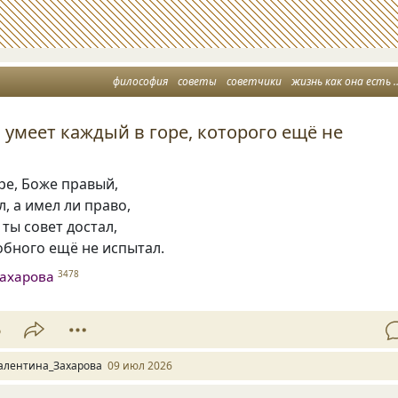
философия
советы
советчики
жизнь как она есть
 умеет каждый в горе, которого ещё не
оре, Боже правый,
л, а имел ли право,
 ты совет достал,
обного ещё не испытал.
ахарова
3478
6
алентина_Захарова
09 июл 2026