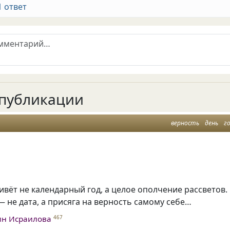
1 ответ
публикации
верность
день
г
ивёт не календарный год, а целое ополчение рассветов.
 не дата, а присяга на верность самому себе…
ин Исраилова
467