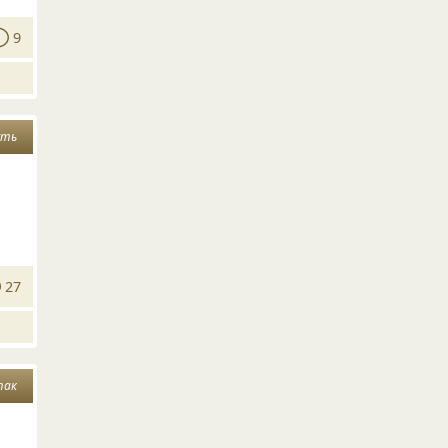
9
сть
27
так