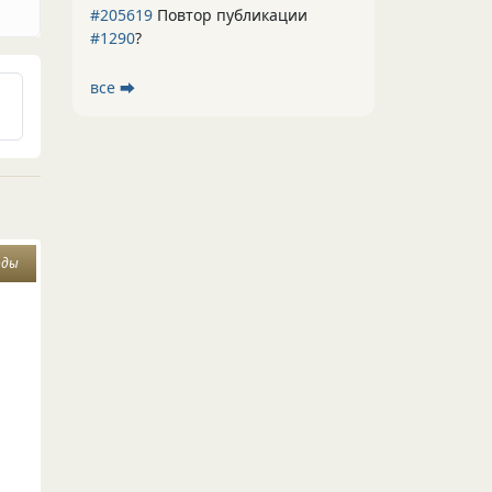
#205619
Повтор публикации
#1290
?
все ⮕
оды