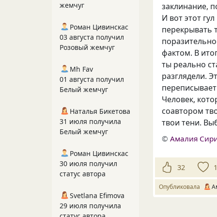
жемчуг
заклинание, п
И вот этот гу
Роман Цивинскас
перекрывать 
03 августа получил
поразительное
Розовый жемчуг
фактом. В ито
ты реально ст
Mh Fav
разглядели. Э
01 августа получил
переписывает
Белый жемчуг
Человек, кото
соавтором тво
Наталья Бикетова
31 июля получила
твои тени. Вы
Белый жемчуг
©
Амалия Сир
Роман Цивинскас
30 июля получил
32
статус автора
Опубликовала
А
Svetlana Efimova
29 июля получила
статус автора