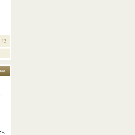
13
тво
:
и».