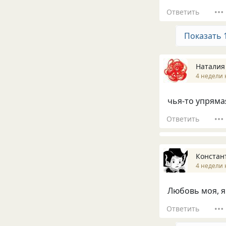
Ответить
Показать 
Наталия
4 недели 
чья-то упряма
Ответить
Констан
4 недели 
Любовь моя, я 
Ответить