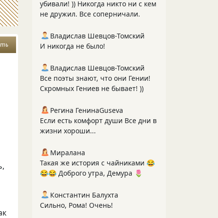
убивали! )) Никогда никто ни с кем
не дружил. Все соперничали.
Владислав Шевцов-Томский
сть
И никогда не было!
Владислав Шевцов-Томский
Все поэты знают, что они Гении!
Скромных Гениев не бывает! ))
Регина ГенинаGuseva
Если есть комфорт души Все дни в
жизни хороши...
Миралана
Такая же история с чайниками 😂
ь,
😂😂 Доброго утра, Демура 🌷
Константин Балухта
Сильно, Рома! Очень!
ак