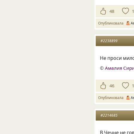
48
Опубликовала
А
#2238899
Не проси мило
©
Амалия Сир
46
Опубликовала
А
#2214685
В Чечне не го