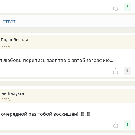
2
1 ответ
 Поднебесная
назад
я любовь переписывает твою автобиографию...
0
тин Балухта
назад
очередной раз тобой восхищён!!!!!!!!!!!
1