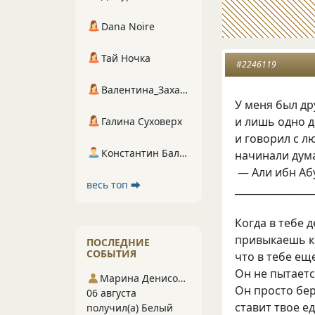
Dana Noire
Тай Ночка
#2246119
Валентина_Захарова
У меня был др
и лишь одно д
Галина Суховерх
и говорил с л
Константин Балухта
начинали дума
— Али ибн Аб
весь топ ⮕
________________
Когда в тебе 
привыкаешь к 
ПОСЛЕДНИЕ
СОБЫТИЯ
что в тебе еще
Он не пытаетс
Марина Денисова 5
Он просто бер
06 августа
ставит твое е
получил(а) Белый