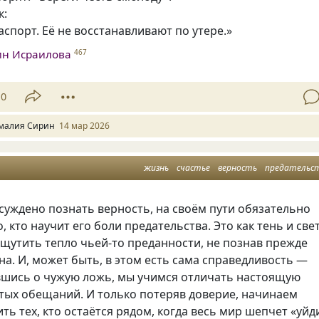
к:
аспорт. Её не восстанавливают по утере.»
ин Исраилова
467
10
малия Сирин
14 мар 2026
жизнь
счастье
верность
предательс
суждено познать верность, на своём пути обязательно
, кто научит его боли предательства. Это как тень и свет
щутить тепло чьей-то преданности, не познав прежде
а. И, может быть, в этом есть сама справедливость —
вшись о чужую ложь, мы учимся отличать настоящую
тых обещаний. И только потеряв доверие, начинаем
ть тех, кто остаётся рядом, когда весь мир шепчет «уйд