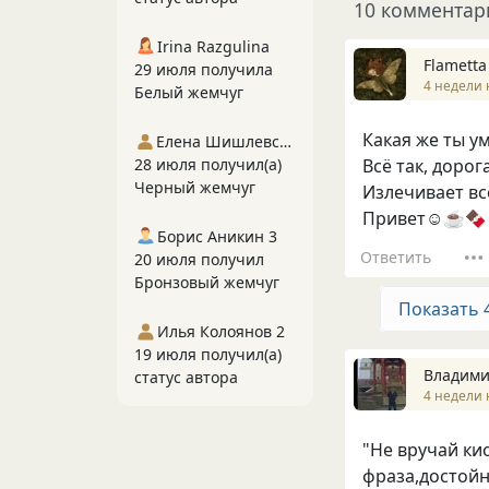
10 комментар
Irina Razgulina
Flametta
29 июля получила
4 недели 
Белый жемчуг
Какая же ты у
Елена Шишлевская
28 июля получил(а)
Всё так, доро
Черный жемчуг
Излечивает вс
Привет☺️☕🍫
Борис Аникин 3
Ответить
20 июля получил
Бронзовый жемчуг
Показать 
Илья Колоянов 2
19 июля получил(а)
Владими
статус автора
4 недели 
"Не вручай кис
фраза,достой