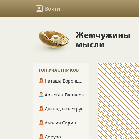
Войти
ТОП УЧАСТНИКОВ
Наташа Воронцова
Арыстан Тастанов
Двенадцать струн
Амалия Сирин
Демура