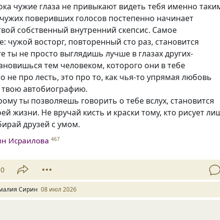
ока чужие глаза не привыкают видеть тебя именно таки
л чужих поверивших голосов постепенно начинает
твой собственный внутренний скепсис. Самое
: чужой восторг, повторенный сто раз, становится
ге ты не просто выглядишь лучше в глазах других-
ановишься тем человеком, которого они в тебе
то не про лесть, это про то, как чья-то упрямая любовь
 твою автобиографию.
рому ты позволяешь говорить о тебе вслух, становится
ей жизни. Не вручай кисть и краски тому, кто рисует ли
бирай друзей с умом.
ин Исраилова
467
10
малия Сирин
08 июл 2026