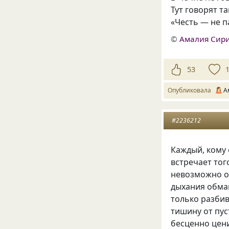
Тут говорят та
«Честь — не п
©
Амалия Сир
53
Опубликовала
А
#2236212
Каждый, кому 
встречает того
невозможно о
дыхания обман
только разби
тишину от пус
бесценно цени