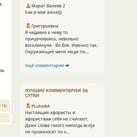
м.
Марат Валеев 2
Как и моя жена)))
Григорьевна
Я недавно к чему то
прицениваясь, невольно
воскликнула - Во бля. Именно так.
Окружающие меня люди по...
ещё комментарии ⮕
шь
ЛУЧШИЕ КОММЕНТАРИИ ЗА
СУТКИ
10
PLutоvkА
Настоящие афористы и
афористами себя не считают.
Даже слова такого никогда вслух
не произносят по о...