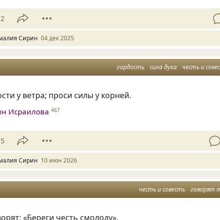
12
малия Сирин
04 дек 2025
гордость
сила духа
честь и сове
сти у ветра; проси силы у корней.
ин Исраилова
467
15
малия Сирин
10 июн 2026
честь и совесть
говорят 
ворят: «Береги честь смолоду».