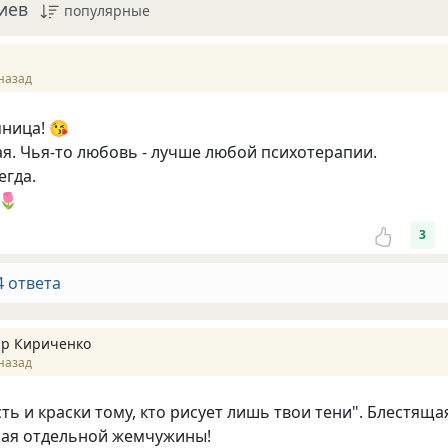
иев
популярные
назад
мница! 😘
гая. Чья-то любовь - лучше любой психотерапии.
егда.
🌷
3
4 ответа
р Кириченко
назад
ть и краски тому, кто рисует лишь твои тени". Блестяща
ная отдельной жемчужины!