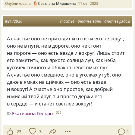
Опубликовала
Светлана Мирошина
11 окт 2023
#2172926
счастье
счастье есть
счастье рядом
А счастье оно не приходит и в гости его не зовут,
оно не в пути, не в дороге, оно не стоит
на пороге — оно есть везде и вокруг! Лишь стоит
его заметить, как яркого солнца луч, как неба
кусочек сочного и облаков невесомых пух.
А счастье оно смешное, оно в уголках у губ, оно
даже в ямках на щёчках — оно есть везде
и вокруг! А счастье оно простое, как добрый
и милый твой друг, ты просто держи его
в сердце — и станет светлее вокруг!
©
Екатерина Гельрот
335
23
3
4