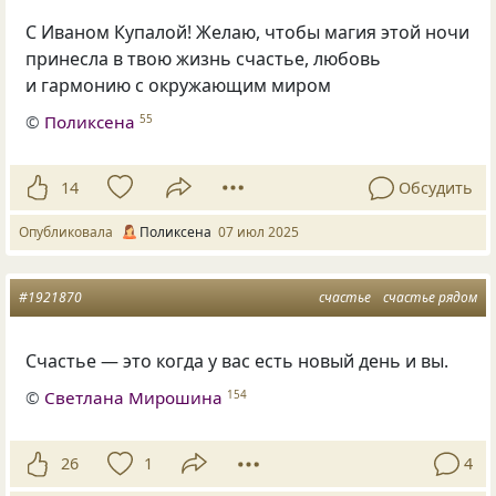
С Иваном Купалой! Желаю, чтобы магия этой ночи
принесла в твою жизнь счастье, любовь
и гармонию с окружающим миром
©
Поликсена
55
14
Обсудить
Опубликовала
Поликсена
07 июл 2025
#1921870
счастье
счастье рядом
Счастье — это когда у вас есть новый день и вы.
©
Светлана Мирошина
154
26
1
4