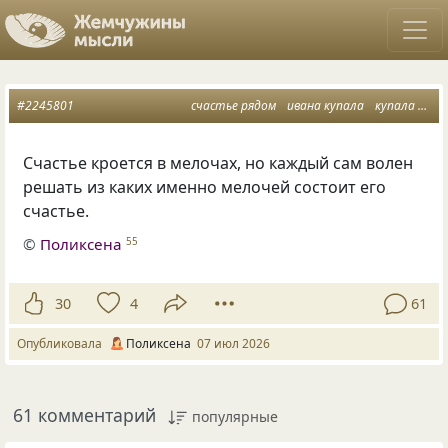
#2245801
счастье рядом
ивана купала
купала лета как не бывало
Счастье кроется в мелочах, но каждый сам волен
решать из каких именно мелочей состоит его
счастье.
©
Поликсена
55
30
4
61
Опубликовала
Поликсена
07 июл 2026
61 комментарий
популярные