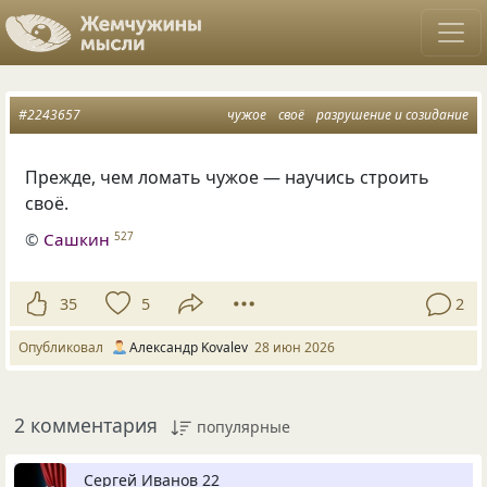
#2243657
чужое
своё
разрушение и созидание
Прежде, чем ломать чужое — научись строить
своё.
©
Сашкин
527
35
5
2
Опубликовал
Александр Kovalev
28 июн 2026
2 комментария
популярные
Сергей Иванов 22