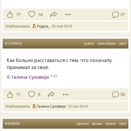
77
16
37
Опубликовала
Радуга_
29 ноя 2018
#1299934
чужое
самообман
своё
Как больно расставаться с тем
,
что поначалу
принимал за своё.
©
Галина Суховерх
7183
71
8
38
Опубликовала
Галина Суховерх
10 сен 2019
#438800
ирония
жизнь
чужое
своё