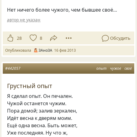
Нет ничего более чужого, чем бывшее своё…
автор не указан
28
8
Обсудить
Опубликовала
ЗАноЗА
16 фев 2013
#442057
опыт
чужое
своё
Грустный опыт
Я сделал опыт. Он печален.
Чужой останется чужим.
Пора домой; залив зеркален,
Идёт весна к дверям моим.
Ещё одна весна. Быть может,
Уже последняя. Ну что ж,