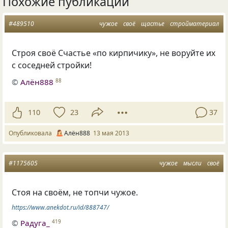
Похожие публикации
#489510
чужое
своё
щастье
стройматериал
Строя своё Счастье
«
по кирпичику», не воруйте их
с соседней стройки!
©
Алён888
88
110
23
37
Опубликовала
Алён888
13 мая 2013
#1175605
чужое
мысли
своё
Стоя на своём, не топчи чужое.
https://www.anekdot.ru/id/888747/
©
Радуга_
419