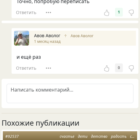
Точно, попробую переписать
Ответить
1
Авов Аволог
↑
Авов Аволог
1 месяц назад
и ещё раз
Ответить
0
Похожие публикации
#92537
счастье
дети
детство
радость
свет