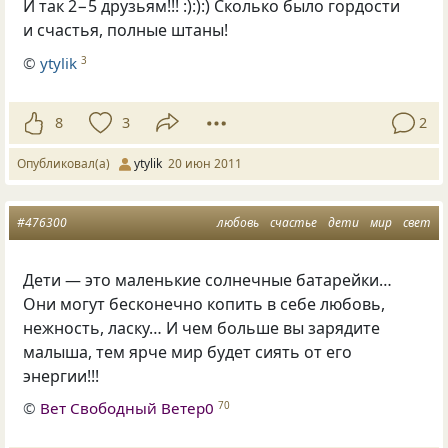
И так 2−5 друзьям!!! :):):) Сколько было гордости
и счастья, полные штаны!
©
ytylik
3
8
3
2
Опубликовал(а)
ytylik
20 июн 2011
#476300
любовь
счастье
дети
мир
свет
Дети — это маленькие солнечные батарейки…
Они могут бесконечно копить в себе любовь,
нежность, ласку… И чем больше вы зарядите
малыша, тем ярче мир будет сиять от его
энергии!!!
©
Вет Свободный Ветер0
70