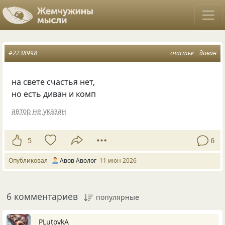
#2238998
счастье
диван
на свете счастья нет,
но есть диван и комп
автор не указан
5
6
Опубликовал
Авов Аволог
11 июн 2026
6 комментариев
популярные
PLutоvkА