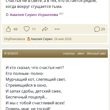
Счастье не в свете, а в тех, кто остаётся рядом,
когда вокруг сгущается тьма.
©
Амалия Сирин Исраилова
467
49
11
29
Опубликовала
Амалия Сирин
24 мая 2026
#1834035
счастье
свет
детский смех
И кто сказал, что счастья нет?
Его полным- полно-
Мурчащий кот, слепящий свет,
Стремящийся в окно,
И запах сдобы, детский смех,
Беспечный поцелуй…
И мы с тобой счастливей всех!
Поверь мне, не тоскуй!