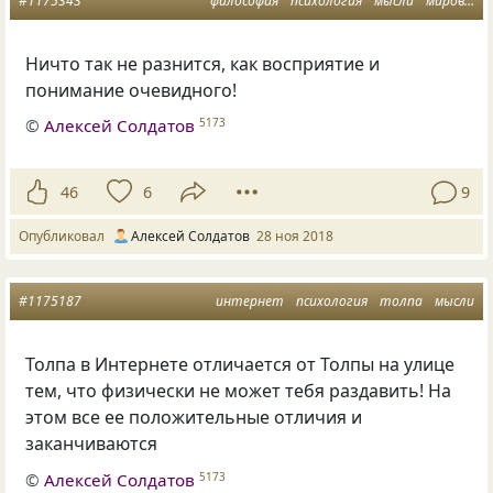
#1175343
философия
психология
мысли
мировоззрение
Ничто так не разнится, как восприятие и
понимание очевидного!
©
Алексей Солдатов
5173
46
6
9
Опубликовал
Алексей Солдатов
28 ноя 2018
#1175187
интернет
психология
толпа
мысли
Толпа в Интернете отличается от Толпы на улице
тем
,
что физически не может тебя раздавить! На
этом все ее положительные отличия и
заканчиваются
©
Алексей Солдатов
5173