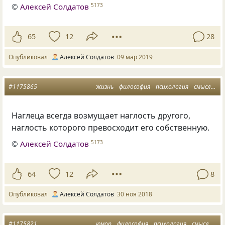
©
Алексей Солдатов
5173
65
12
28
Опубликовал
Алексей Солдатов
09 мар 2019
#1175865
жизнь
философия
психология
смысл
мы
Наглеца всегда возмущает наглость другого
,
наглость которого превосходит его собственную.
©
Алексей Солдатов
5173
64
12
8
Опубликовал
Алексей Солдатов
30 ноя 2018
#1175821
юмор
философия
психология
смысл
мы