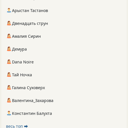
Арыстан Тастанов
Двенадцать струн
Амалия Сирин
Демура
Dana Noire
Тай Ночка
Галина Суховерх
Валентина_Захарова
Константин Балухта
весь топ ⮕