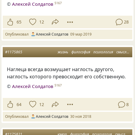
©
Алексей Солдатов
5167
65
12
28
Опубликовал
Алексей Солдатов
09 мар 2019
#1175865
жизнь
философия
психология
смысл
мы
Наглеца всегда возмущает наглость другого
,
наглость которого превосходит его собственную.
©
Алексей Солдатов
5167
64
12
8
Опубликовал
Алексей Солдатов
30 ноя 2018
#1175821
юмор
философия
психология
смысл
мы