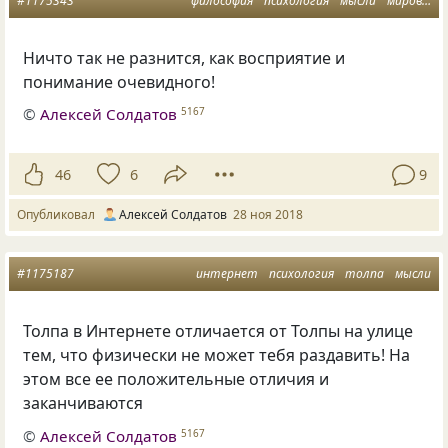
#1175343
философия
психология
мысли
мировоззрение
Ничто так не разнится, как восприятие и
понимание очевидного!
©
Алексей Солдатов
5167
46
6
9
Опубликовал
Алексей Солдатов
28 ноя 2018
#1175187
интернет
психология
толпа
мысли
Толпа в Интернете отличается от Толпы на улице
тем
,
что физически не может тебя раздавить! На
этом все ее положительные отличия и
заканчиваются
©
Алексей Солдатов
5167