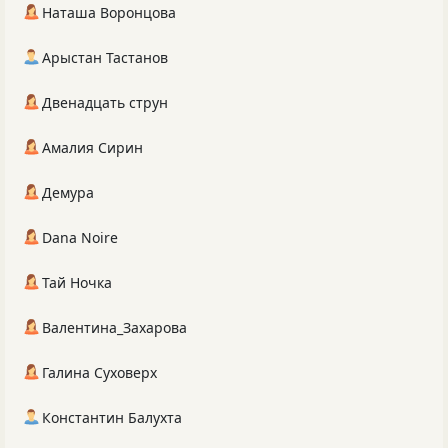
Наташа Воронцова
Арыстан Тастанов
Двенадцать струн
Амалия Сирин
Демура
Dana Noire
Тай Ночка
Валентина_Захарова
Галина Суховерх
Константин Балухта