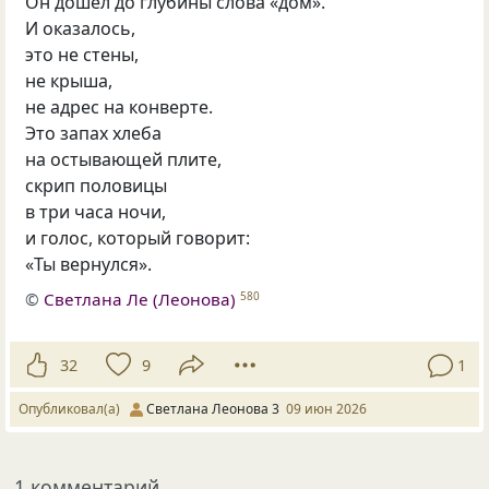
Он дошёл до глубины слова «дом».
И оказалось,
это не стены,
не крыша,
не адрес на конверте.
Это запах хлеба
на остывающей плите,
скрип половицы
в три часа ночи,
и голос, который говорит:
«Ты вернулся».
©
Светлана Ле (Леонова)
580
32
9
1
Опубликовал(а)
Светлана Леонова 3
09 июн 2026
1 комментарий