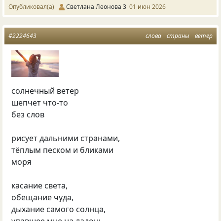
Опубликовал(а)
Светлана Леонова 3
01 июн 2026
#2224643
слова
страны
ветер
солнечный ветер
шепчет что‑то
без слов
рисует дальними странами,
тёплым песком и бликами
моря
касание света,
обещание чуда,
дыхание самого солнца,
упавшее мне на ладонь…