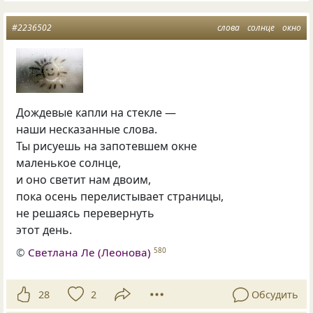
#2236502
слова
солнце
окно
Дождевые капли на стекле —
наши несказанные слова.
Ты рисуешь на запотевшем окне
маленькое солнце,
и оно светит нам двоим,
пока осень перелистывает страницы,
не решаясь перевернуть
этот день.
©
Светлана Ле (Леонова)
580
28
2
Обсудить