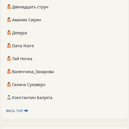
Двенадцать струн
Амалия Сирин
Демура
Dana Noire
Тай Ночка
Валентина_Захарова
Галина Суховерх
Константин Балухта
весь топ ⮕