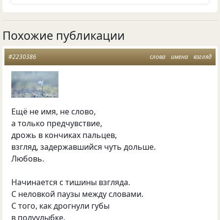
Похожие публикации
#2230386
слова
имена
взгляд
Ещё не имя, не слово,
а только предчувствие,
дрожь в кончиках пальцев,
взгляд, задержавшийся чуть дольше.
Любовь.
Начинается с тишины взгляда.
С неловкой паузы между словами.
С того, как дрогнули губы
в полуулыбке.