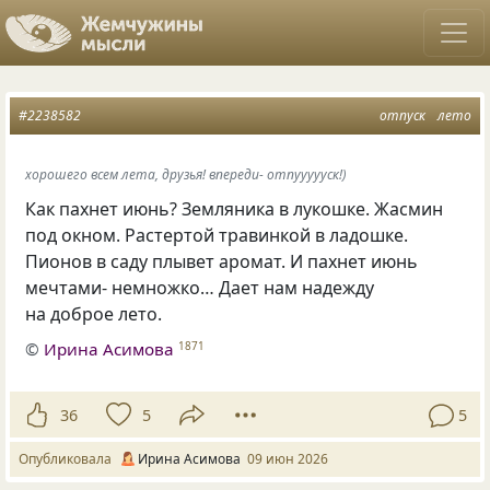
#2238582
отпуск
лето
хорошего всем лета, друзья! впереди- отпуууууск!)
Как пахнет июнь? Земляника в лукошке. Жасмин
под окном. Растертой травинкой в ладошке.
Пионов в саду плывет аромат. И пахнет июнь
мечтами- немножко… Дает нам надежду
на доброе лето.
©
Ирина Асимова
1871
36
5
5
Опубликовала
Ирина Асимова
09 июн 2026