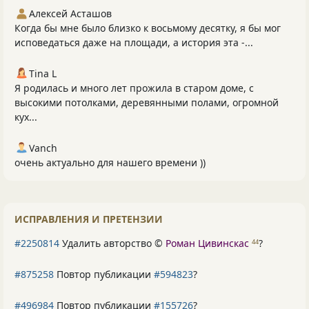
Алексей Асташов
Когда бы мне было близко к восьмому десятку, я бы мог
исповедаться даже на площади, а история эта -...
Tina L
Я родилась и много лет прожила в старом доме, с
высокими потолками, деревянными полами, огромной
кух...
Vanch
очень актуально для нашего времени ))
ИСПРАВЛЕНИЯ И ПРЕТЕНЗИИ
#2250814
Удалить авторство ©
Роман Цивинскас
?
44
#875258
Повтор публикации
#594823
?
#496984
Повтор публикации
#155726
?