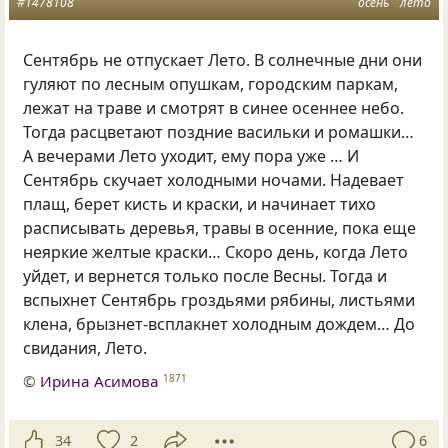
#1478108
осень
лето
Сентябрь не отпускает Лето. В солнечные дни они
гуляют по лесным опушкам, городским паркам,
лежат на траве и смотрят в синее осеннее небо.
Тогда расцветают поздние васильки и ромашки…
А вечерами Лето уходит, ему пора уже … И
Сентябрь скучает холодными ночами. Надевает
плащ, берет кисть и краски, и начинает тихо
расписывать деревья, травы в осенние, пока еще
неяркие желтые краски… Скоро день, когда Лето
уйдет, и вернется только после Весны. Тогда и
вспыхнет Сентябрь гроздьями рябины, листьями
клена, брызнет-всплакнет холодным дождем… До
свидания, Лето.
©
Ирина Асимова
1871
34
2
6