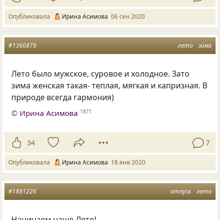
Опубликовала
Ирина Асимова
06 сен 2020
#1360879
лето
зима
Лето было мужское
,
суровое и холодное. Зато
зима женская такая- теплая
,
мягкая и капризная. В
природе всегда гармония)
©
Ирина Асимова
1871
34
7
Опубликовала
Ирина Асимова
18 янв 2020
#1881226
отпуск
лето
Начинаем наше Лето!