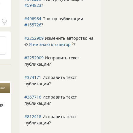
е
#594823
?
#496984
Повтор публикации
#155726
?
#2252909
Изменить авторство на
©
Я не знаю кто автор
?
0
#2252909
Исправить текст
публикации?
#374171
Исправить текст
публикации?
ное
#367716
Исправить текст
публикации?
их
#812418
Исправить текст
публикации?