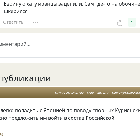
Евойную хату иранцы зацепили. Сам где-то на обочин
шкерился
Ответить
1
публикации
самовыражение
мир
мысли
самопроизволь
легко поладить с Японией по поводу спорных Курильск
жно предложить им войти в состав Российской
85