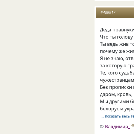
#489917
Деда правнуки
Что ты голову
Ты ведь жив т
почему же жиз
Я не знаю, отв
за которую с
Те, кого судьб
чужестранцам
Без прописки 
даром, кровь,
Мы другими бы
белорус и ук
… показать весь т
©
Владимир_
4