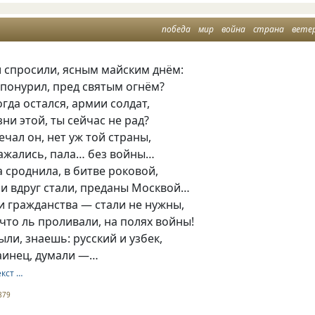
победа
мир
война
страна
вете
 спросили, ясным майским днём:
 понурил, пред святым огнём?
огда остался, армии солдат,
ни этой, ты сейчас не рад?
ечал он, нет уж той страны,
ражались, пала… без войны…
а сроднила, в битве роковой,
и вдруг стали, преданы Москвой…
и гражданства — стали не нужны,
 что ль проливали, на полях войны!
ли, знаешь: русский и узбек,
раинец, думали —…
екст …
879