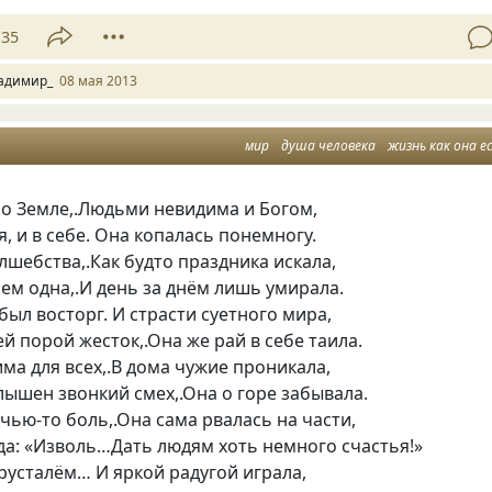
35
адимир_
08 мая 2013
мир
душа человека
жизнь как она е
по Земле,.Людьми невидима и Богом,
я, и в себе. Она копалась понемногу.
лшебства,.Как будто праздника искала,
ем одна,.И день за днём лишь умирала.
был восторг. И страсти суетного мира,
ей порой жесток,.Она же рай в себе таила.
ма для всех,.В дома чужие проникала,
слышен звонкий смех,.Она о горе забывала.
чью-то боль,.Она сама рвалась на части,
да: «Изволь…Дать людям хоть немного счастья!»
русталём… И яркой радугой играла,