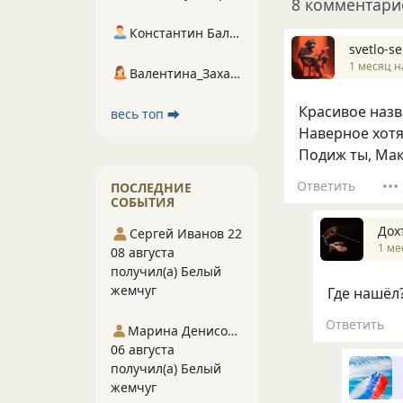
8 комментари
Константин Балухта
svetlo-se
1 месяц н
Валентина_Захарова
Красивое назв
весь топ ⮕
Наверное хотя
Подиж ты, Мак
Ответить
ПОСЛЕДНИЕ
СОБЫТИЯ
Дох
Сергей Иванов 22
1 ме
08 августа
получил(а) Белый
жемчуг
Где нашёл
Ответить
Марина Денисова 5
06 августа
получил(а) Белый
жемчуг