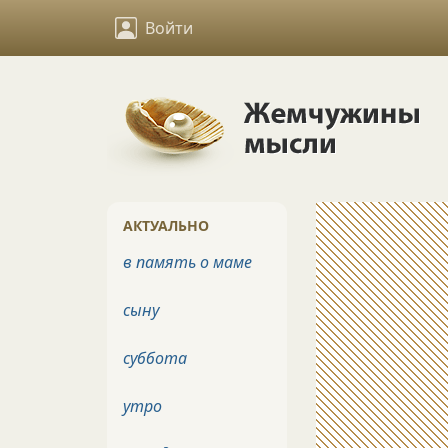
Войти
АКТУАЛЬНО
в память о маме
сыну
суббота
утро