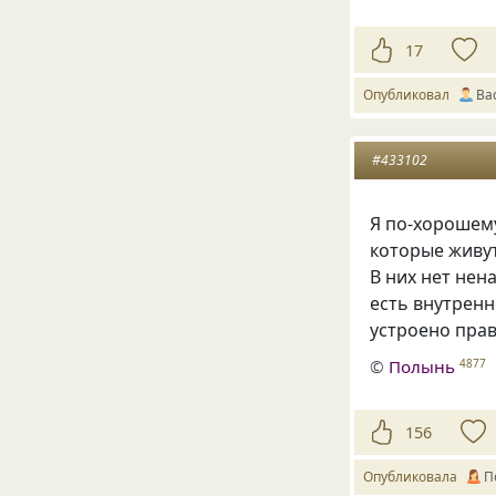
17
Опубликовал
Ва
#433102
Я по-хорошем
которые живут
В них нет нен
есть внутренн
устроено прав
©
Полынь
4877
156
Опубликовала
П