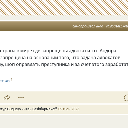
самопроизвольное
самоизверже
страна в мире где запрещены адвокаты это Андора.
запрещена на основании того, что задача адвокатов
му, шоп оправдать преступника и за счет этого заработа
енов
1
хтур Gugutцэ князь Беshбармакоff
09 июн 2026