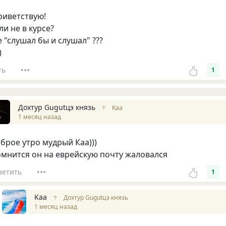
риветствую!
и не в курсе?
 "слушал бы и слушал" ???
)
ть
1
Дохтур Gugutцэ князь
↑
Kaa
1 месяц назад
брое утро мудрый Каа)))
мнится он на еврейскую почту жаловался
ветить
1
Kaa
↑
Дохтур Gugutцэ князь
1 месяц назад