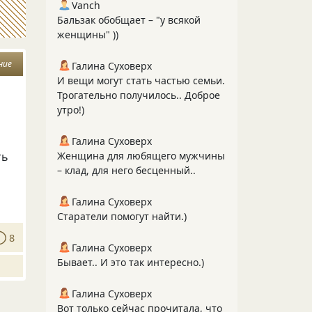
Vanch
Бальзак обобщает – "у всякой
женщины" ))
ние
Галина Суховерх
И вещи могут стать частью семьи.
Трогательно получилось.. Доброе
утро!)
Галина Суховерх
ть
Женщина для любящего мужчины
– клад, для него бесценный..
Галина Суховерх
Старатели помогут найти.)
8
Галина Суховерх
Бывает.. И это так интересно.)
Галина Суховерх
Вот только сейчас прочитала, что