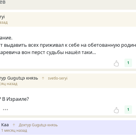
ев
ryi
азад
ание.
т выдавить всех приживал к себе на обетованную родин
аревича вон перст судьбы нашёл таки...
1
тур Gugutцэ князь
↑
svetlo-seryi
сяц назад
? В Израиле?
1
Kaa
↑
Дохтур Gugutцэ князь
1 месяц назад