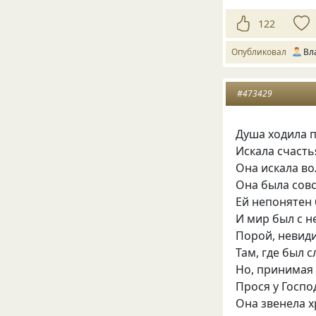
122
Опубликовал
Вл
#473429
Душа ходила 
Искала счасть
Она искала во
Она была совс
Ей непонятен 
И мир был с н
Порой, невиди
Там, где был 
Но, принимая 
Прося у Госпо
Она звенела х