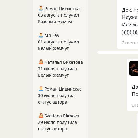
Роман Цивинскас
Док, п
03 августа получил
Неужел
Розовый жемчуг
Или же
))))))))))
Mh Fav
01 августа получил
Ответи
Белый жемчуг
Наталья Бикетова
31 июля получила
Белый жемчуг
До
Роман Цивинскас
По
30 июля получил
статус автора
От
Svetlana Efimova
29 июля получила
статус автора