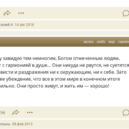
силий А
14 авг 2016
жизнь
люди
мир
гармо
у завидую тем немногим, Богом отмеченным людям,
 с гармонией в душе… Они никуда не рвутся, не суетятся
ависти и раздражения ни к окружающим, ни к себе. Зато
ее убеждение, что все в этом мире в конечном итоге
ильно. Они просто живут, и жить им — хорошо!
54
олынь
08 фев 2013