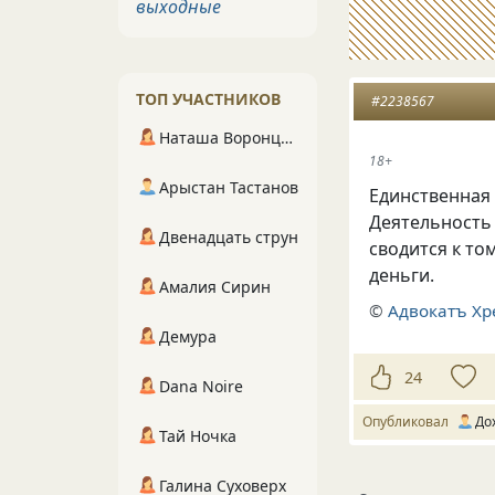
выходные
ТОП УЧАСТНИКОВ
#2238567
Наташа Воронцова
18+
Арыстан Тастанов
Единственная 
Деятельность 
Двенадцать струн
сводится к то
деньги.
Амалия Сирин
©
Адвокатъ Хр
Демура
24
Dana Noire
Опубликовал
До
Тай Ночка
Галина Суховерх