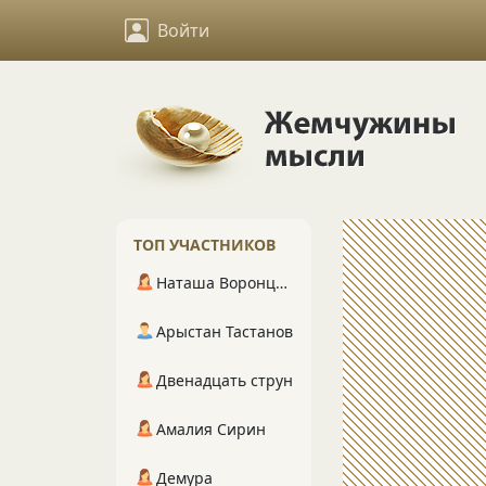
Войти
ТОП УЧАСТНИКОВ
Наташа Воронцова
Арыстан Тастанов
Двенадцать струн
Амалия Сирин
Демура