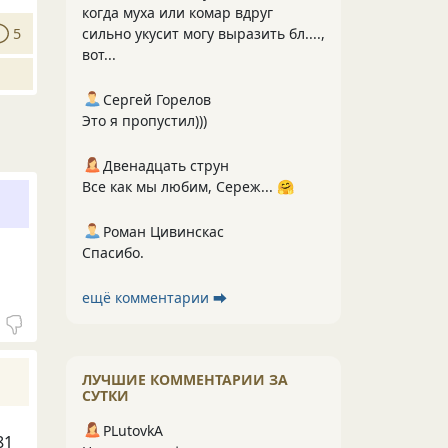
когда муха или комар вдруг
5
сильно укусит могу выразить бл....,
вот...
Сергей Горелов
Это я пропустил)))
Двенадцать струн
Все как мы любим, Сереж... 🤗
Роман Цивинскас
Спасибо.
ещё комментарии ⮕
ЛУЧШИЕ КОММЕНТАРИИ ЗА
СУТКИ
PLutоvkА
81