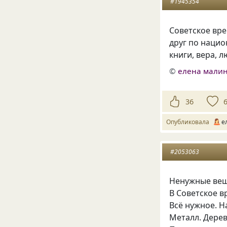
#1945354
Советское вре
друг по нацио
книги, вера, 
©
елена малин
36
Опубликовала
е
#2053063
Ненужные ве
В Советское в
Всё нужное. Н
Металл. Дерев