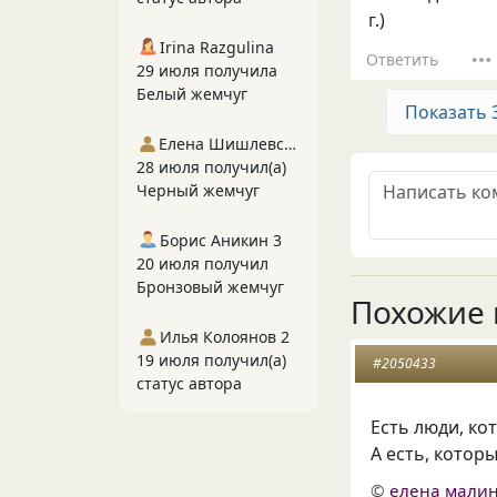
г.)
Irina Razgulina
Ответить
29 июля получила
Белый жемчуг
Показать 
Елена Шишлевская
28 июля получил(а)
Черный жемчуг
Борис Аникин 3
20 июля получил
Бронзовый жемчуг
Похожие 
Илья Колоянов 2
19 июля получил(а)
#2050433
статус автора
Есть люди, к
А есть, котор
©
елена малин