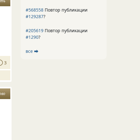
уть
#568558
Повтор публикации
#129287
?
#205619
Повтор публикации
#1290
?
все ⮕
3
тво