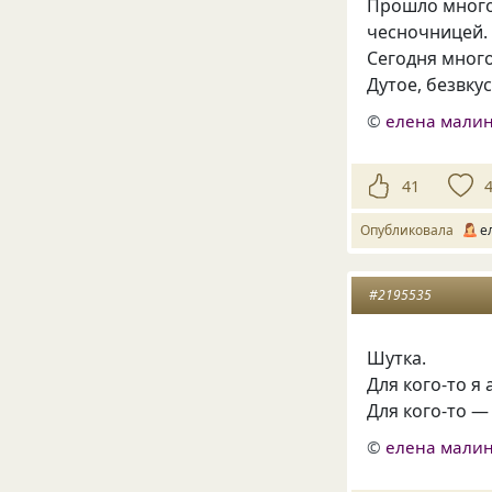
Прошло много 
чесночницей. 
Сегодня много
Дутое, безвку
©
елена малин
41
Опубликовала
е
#2195535
Шутка.
Для кого-то я 
Для кого-то —
©
елена малин