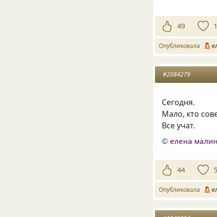
49
Опубликовала
е
#2084279
Сегодня.
Мало, кто сове
Все учат.
©
елена малин
44
Опубликовала
е