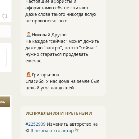
Настоящие афористы и
афористами себя не считают.
Даже слова такого никогда вслух
не произносят по о...
Николай Другов
Не каждое "сейчас" может дожить
даже до "завтра", но это "сейчас"
нужно стараться продлевать
ежечас...
Григорьевна
Спасибо. У нас дома на земле был
целый угол ландышей.
зни
ИСПРАВЛЕНИЯ И ПРЕТЕНЗИИ
#2252909
Изменить авторство на
©
Я не знаю кто автор
?
0