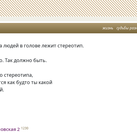
жизнь
судьбы раз
 людей в голове лежит стереотип.
. Так должно быть.
го стереотипа,
тся как будто ты какой
й.
овская 2
1230