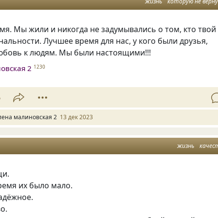
жизнь
которую не верн
мя. Мы жили и никогда не задумывались о том, кто твой
нальности. Лучшее время для нас, у кого были друзья,
любовь к людям. Мы были настоящими!!!
овская 2
1230
6
лена малиновская 2
13 дек 2023
жизнь
качес
щи.
ремя их было мало.
адёжное.
о.