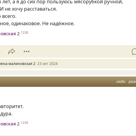
лет, а я до сих пор пользуюсь мясорубкой ручной,
И не хочу расставаться.
 всего.
сное, одинаковое. Не надёжное.
овская 2
1230
4
лена малиновская 2
23 окт 2024
люди
раз
авторитет.
 дура.
овская 2
1230