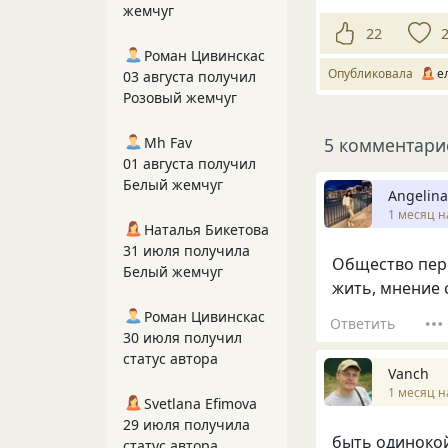
жемчуг
22
Роман Цивинскас
Опубликовала
е
03 августа получил
Розовый жемчуг
Mh Fav
5 комментари
01 августа получил
Белый жемчуг
Angelina
1 месяц н
Наталья Бикетова
31 июля получила
Общество пере
Белый жемчуг
жить, мнение
Роман Цивинскас
Ответить
30 июля получил
статус автора
Vanch
1 месяц н
Svetlana Efimova
29 июля получила
быть одинокой
статус автора