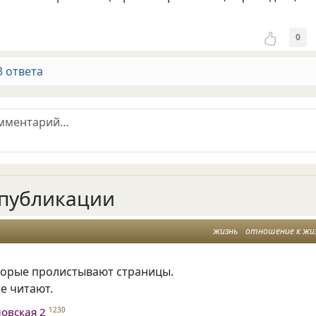
0
3 ответа
публикации
жизнь
отношение к жи
оторые пролистывают страницы.
ые читают.
овская 2
1230