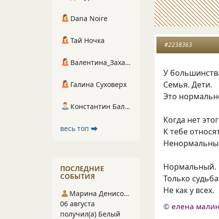
Dana Noire
Тай Ночка
#2238363
Валентина_Захарова
У большинства
Семья. Дети.
Галина Суховерх
Это нормально
Константин Балухта
Когда нет это
весь топ ⮕
К тебе относя
Ненормальны
Нормальный.
ПОСЛЕДНИЕ
СОБЫТИЯ
Только судьба
Не как у всех.
Марина Денисова 5
06 августа
©
елена малин
получил(а) Белый