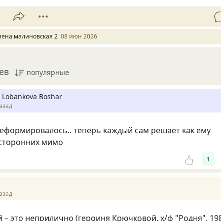
2
лена малиновская 2
08 июн 2026
ев
популярные
 Lobankova Boshar
азад
формировалось.. теперь каждый сам решает как ему
 сторонних мимо
1
азад
 – это неприлично (героиня Крючковой, х/ф "Родня", 19