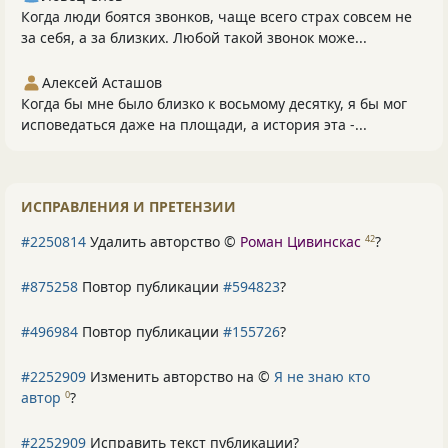
Когда люди боятся звонков, чаще всего страх совсем не
за себя, а за близких. Любой такой звонок може...
Алексей Асташов
Когда бы мне было близко к восьмому десятку, я бы мог
исповедаться даже на площади, а история эта -...
ИСПРАВЛЕНИЯ И ПРЕТЕНЗИИ
#2250814
Удалить авторство ©
Роман Цивинскас
?
42
#875258
Повтор публикации
#594823
?
#496984
Повтор публикации
#155726
?
#2252909
Изменить авторство на ©
Я не знаю кто
автор
?
0
#2252909
Исправить текст публикации?