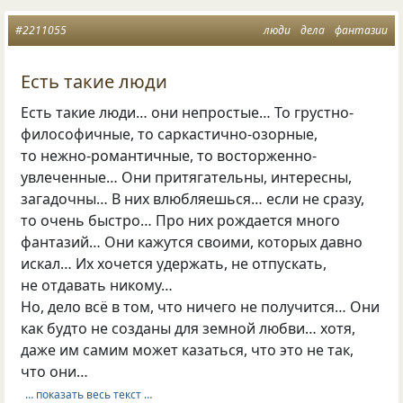
#2211055
люди
дела
фантазии
Есть такие люди
Есть такие люди… они непростые… То грустно-
философичные, то саркастично-озорные,
то нежно-романтичные, то восторженно-
увлеченные… Они притягательны, интересны,
загадочны… В них влюбляешься… если не сразу,
то очень быстро… Про них рождается много
фантазий… Они кажутся своими, которых давно
искал… Их хочется удержать, не отпускать,
не отдавать никому…
Но, дело всё в том, что ничего не получится… Они
как будто не созданы для земной любви… хотя,
даже им самим может казаться, что это не так,
что они…
… показать весь текст …