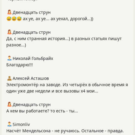
Двенадцать струн
😅😅😅 ах уе, ах уе... ах уехал, дорогой...))
Двенадцать струн
Да, с ним странная история...) в разных статьях пишут
разное...)
Николай Гольбрайх
Благодарю!!!
Алексей Асташов
Электромонтёр на заводе. Из четырёх в обычное время я
один уже две недели и все вызовы х4 мои...
Двенадцать струн
А кем вы работаете? то есть - ты...
Simonliv
Насчёт Мендельсона - не ручаюсь. Остальное - правда.