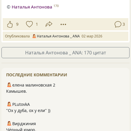
©
Наталья Антонова
170
9
1
3
Опубликовала
Наталья Антонова _ ANA
02 мар 2026
Наталья Антонова _ ANA: 170 цитат
ПОСЛЕДНИЕ КОММЕНТАРИИ
елена малиновская 2
Камышев.
PLutоvkА
"Ох у дуба, ох у ели" ))
Вирджиния
Чёрный юмор.