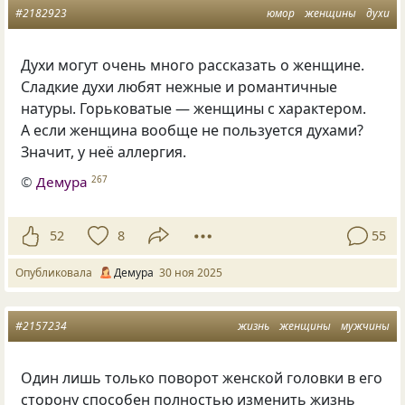
#2182923
юмор
женщины
духи
Духи могут очень много рассказать о женщине.
Сладкие духи любят нежные и романтичные
натуры. Горьковатые — женщины с характером.
А если женщина вообще не пользуется духами?
Значит, у неё аллергия.
©
Демура
267
52
8
55
Опубликовала
Демура
30 ноя 2025
#2157234
жизнь
женщины
мужчины
Один лишь только поворот женской головки в его
сторону способен полностью изменить жизнь