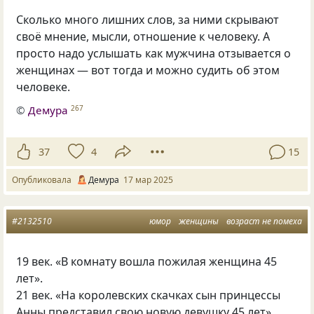
Сколько много лишних слов, за ними скрывают
своё мнение, мысли, отношение к человеку. А
просто надо услышать как мужчина отзывается о
женщинах — вот тогда и можно судить об этом
человеке.
©
Демура
267
37
4
15
Опубликовала
Демура
17 мар 2025
#2132510
юмор
женщины
возраст не помеха
19 век. «В комнату вошла пожилая женщина 45
лет».
21 век. «На королевских скачках сын принцессы
Анны представил свою новую девушку 45 лет»