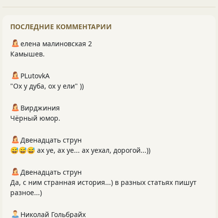
ПОСЛЕДНИЕ КОММЕНТАРИИ
елена малиновская 2
Камышев.
PLutоvkА
"Ох у дуба, ох у ели" ))
Вирджиния
Чёрный юмор.
Двенадцать струн
😅😅😅 ах уе, ах уе... ах уехал, дорогой...))
Двенадцать струн
Да, с ним странная история...) в разных статьях пишут
разное...)
Николай Гольбрайх