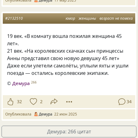
Опубликовала
Демура
17 мар 2025
#2132510
юмор
женщины
возраст не помеха
19 век. «В комнату вошла пожилая женщина 45
лет».
21 век. «На королевских скачках сын принцессы
Анны представил свою новую девушку 45 лет»
Даже если улетели самолёты, уплыли яхты и ушли
поезда — остались королевские экипажи.
©
Демура
266
32
2
34
Опубликовала
Демура
22 июн 2025
Демура: 266 цитат