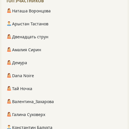
ТОП УЧАСТНИКОВ
Наташа Воронцова
Арыстан Тастанов
Двенадцать струн
Амалия Сирин
Демура
Dana Noire
Тай Ночка
Валентина_Захарова
Галина Суховерх
Константин Балухта