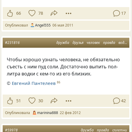
66
78
17
Опубликовал
Аngel555
06 мая 2011
#231816
дружба
друзья
человек
правда
водка
Чтобы хорошо узнать человека, не обязательно
съесть с ним пуд соли. Достаточно выпить пол-
литра водки с кем-то из его близких.
©
Евгений Пантелеев
86
51
30
42
Опубликовала
marinina888
22 фев 2012
#59978
дружба
правда
сплетни