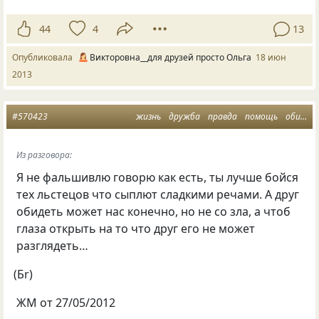
44
4
13
Опубликовала
Викторовна__для друзей просто Ольга
18 июн
2013
#570423
жизнь
дружба
правда
помощь
обиды
Из разговора:
Я не фальшивлю говорю как есть, ты лучше бойся
тех льстецов что сыплют сладкими речами. А друг
обидеть может нас конечно, но не со зла, а чтоб
глаза открыть на то что друг его не может
разглядеть…
(
Бr)
ЖМ от 27/05/2012