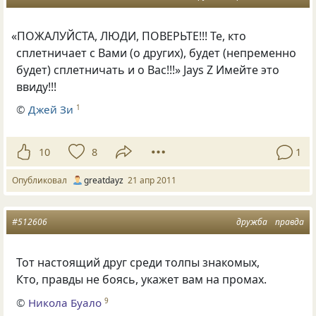
«
ПОЖАЛУЙСТА, ЛЮДИ, ПОВЕРЬТЕ!!! Те, кто
сплетничает с Вами
(
о других), будет
(
непременно
будет) сплетничать и о Вас!!!» Jays Z Имейте это
ввиду!!!
©
Джей Зи
1
10
8
1
Опубликовал
greatdayz
21 апр 2011
#512606
дружба
правда
Тот настоящий друг среди толпы знакомых,
Кто, правды не боясь, укажет вам на промах.
©
Никола Буало
9