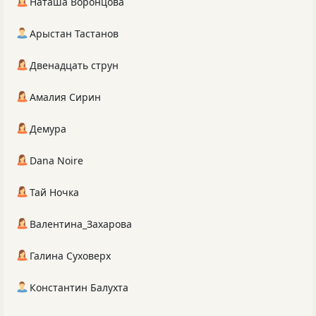
Наташа Воронцова
Арыстан Тастанов
Двенадцать струн
Амалия Сирин
Демура
Dana Noire
Тай Ночка
Валентина_Захарова
Галина Суховерх
Константин Балухта