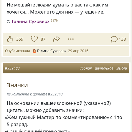
Не мешайте людям думать о вас так, как им
хочется… Может это для них — утешение.
©
Галина Суховерх
7179
359
87
138
Опубликовала
Галина Суховерх
29 апр 2016
#939483
ирония
шуточное
мысли
Значки
Из коммента к цитате #939343
На основании вышеизложенной
(
указанной)
цитаты, можно добавить значки:
«
Жемчужный Мастер по комментированию» с 1по
5 разряд.
«
Самый лучший приколист»