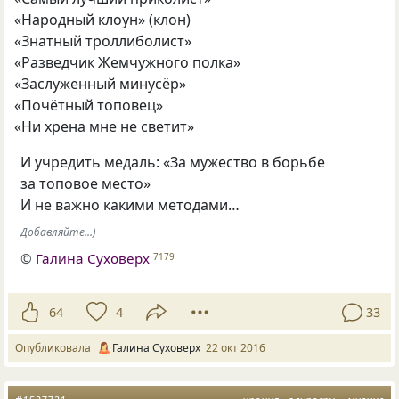
«
Народный клоун»
(
клон)
«
Знатный троллиболист»
«
Разведчик Жемчужного полка»
«
Заслуженный минусёр»
«
Почётный топовец»
«
Ни хрена мне не светит»
И учредить медаль: «За мужество в борьбе
за топовое место»
И не важно какими методами…
Добавляйте...)
©
Галина Суховерх
7179
64
4
33
Опубликовала
Галина Суховерх
22 окт 2016