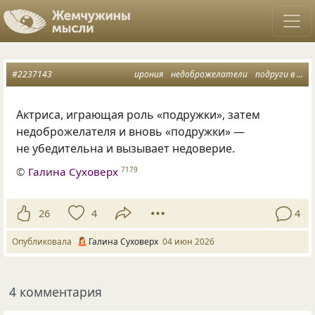
#2237143
ирония
недоброжелатели
подруги в кавычках
Актриса, играющая роль «подружки», затем
недоброжелателя и вновь «подружки» —
не убедительна и вызывает недоверие.
©
Галина Суховерх
7179
26
4
4
Опубликовала
Галина Суховерх
04 июн 2026
4 комментария