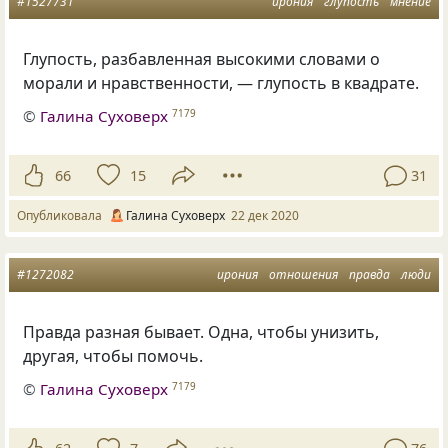
#1527731
ирония
глупость
мнение
Глупость, разбавленная высокими словами о
морали и нравственности, — глупость в квадрате.
©
Галина Суховерх
7179
66
15
31
Опубликовала
Галина Суховерх
22 дек 2020
#1272082
ирония
отношения
правда
люди
Правда разная бывает. Одна
,
чтобы унизить
,
другая
,
чтобы помочь.
©
Галина Суховерх
7179