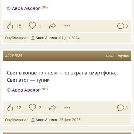
©
Авов Аволог
2097
15
1
9
Опубликовал
Авов Аволог
01 дек 2024
#2094324
свет
тупик
Свет в конце тоннеля — от экрана смартфона.
Свет этот — тупик.
©
Авов Аволог
2097
12
2
4
Опубликовал
Авов Аволог
25 фев 2025