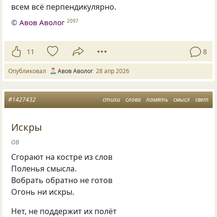
всем всё перпендикулярно.
©
Авов Аволог
2097
11
8
Опубликовал
Авов Аволог
28 апр 2026
#1427432
стихи
слова
память
смысл
свет
Искры
ОВ
Сгорают на костре из слов
Поленья смысла.
Вобрать обратно не готов
Огонь ни искры.
Нет, не поддержит их полёт