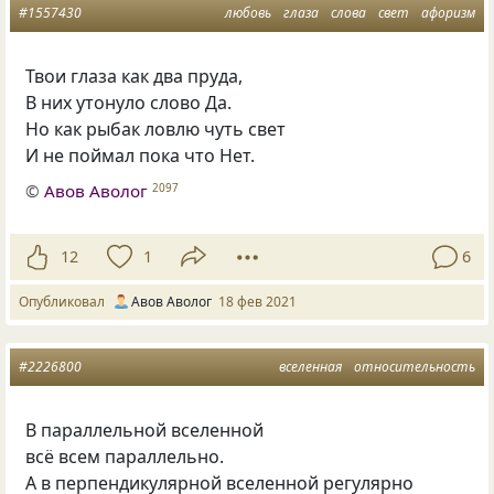
#1557430
любовь
глаза
слова
свет
афоризм
Твои глаза как два пруда,
В них утонуло слово Да.
Но как рыбак ловлю чуть свет
И не поймал пока что Нет.
©
Авов Аволог
2097
12
1
6
Опубликовал
Авов Аволог
18 фев 2021
#2226800
вселенная
относительность
В параллельной вселенной
всё всем параллельно.
А в перпендикулярной вселенной регулярно