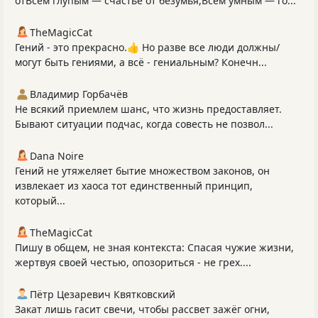
отВсем глупым — счастье от безумья,Всем умным — го...
TheMagicCat
Гений - это прекрасно.👍 Но разве все люди должны/
могут быть гениями, а всё - гениальным? Конечн...
Владимир Горбачёв
Не всякий приемлем шанс, что жизнь предоставляет.
Бывают ситуации подчас, когда совесть не позвол...
Dana Noire
Гений не утяжеляет бытие множеством законов, он
извлекает из хаоса тот единственный принцип,
который...
TheMagicCat
Пишу в общем, не зная контекста: Спасая чужие жизни,
жертвуя своей честью, опозориться - не грех....
Пётр Цезаревич Квятковский
Закат лишь гасит свечи, чтобы рассвет зажёг огни,