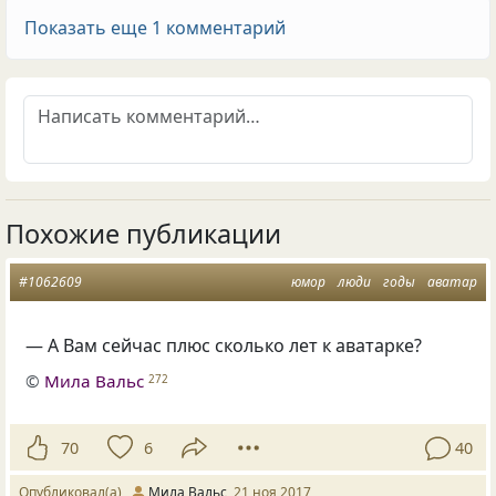
Показать еще 1 комментарий
Похожие публикации
#1062609
юмор
люди
годы
аватар
— А Вам сейчас плюс сколько лет к аватарке?
©
Мила Вальс
272
70
6
40
Опубликовал(а)
Мила Вальс
21 ноя 2017