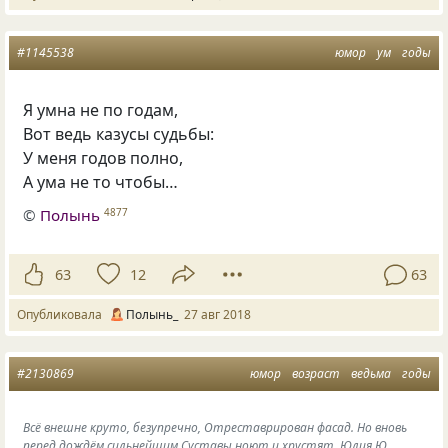
#1145538
юмор
ум
годы
Я умна не по годам,
Вот ведь казусы судьбы:
У меня годов полно,
А ума не то чтобы…
©
Полынь
4877
63
12
63
Опубликовала
Полынь_
27 авг 2018
#2130869
юмор
возраст
ведьма
годы
Всё внешне круто, безупречно, Отреставрирован фасад. Но вновь
перед дождём сильнейшим Суставы ноют и хрустят. Юлия Ю