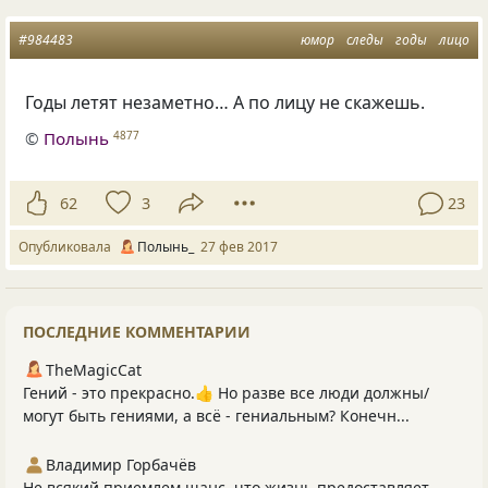
#984483
юмор
следы
годы
лицо
Годы летят незаметно… А по лицу не скажешь.
©
Полынь
4877
62
3
23
Опубликовала
Полынь_
27 фев 2017
ПОСЛЕДНИЕ КОММЕНТАРИИ
TheMagicCat
Гений - это прекрасно.👍 Но разве все люди должны/
могут быть гениями, а всё - гениальным? Конечн...
Владимир Горбачёв
Не всякий приемлем шанс, что жизнь предоставляет.