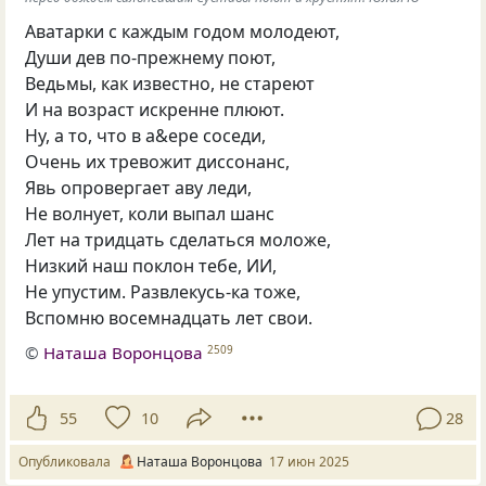
Аватарки с каждым годом молодеют,
Души дев по-прежнему поют,
Ведьмы, как известно, не стареют
И на возраст искренне плюют.
Ну, а то, что в а&ере соседи,
Очень их тревожит диссонанс,
Явь опровергает аву леди,
Не волнует, коли выпал шанс
Лет на тридцать сделаться моложе,
Низкий наш поклон тебе, ИИ,
Не упустим. Развлекусь-ка тоже,
Вспомню восемнадцать лет свои.
©
Наташа Воронцова
2509
55
10
28
Опубликовала
Наташа Воронцова
17 июн 2025