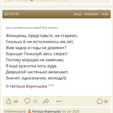
#2163744
юмор
женщины
годы
День рождения не повод для печали
Женщины, представьте, не стареют,
Сколько б ни исполнилось им лет,
Жив задор и годы не довлеют?
Хороши! Пожалуй, весь секрет!
Потому морщин не замечаю,
Я ещё красотка хоть куда,
Девушкой частенько величают,
Значит, однозначно, молода!))
©
Наташа Воронцова
2509
68
13
38
Опубликовала
Наташа Воронцова
03 окт 2025