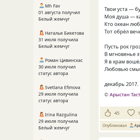
Mh Fav
Твои уста — б
01 августа получил
Моя душа — ка
Белый жемчуг
Кто океан лю
Тот обрёл вечн
Наталья Бикетова
31 июля получила
Белый жемчуг
Пусть рок гро
В мгновенье э
Роман Цивинскас
Я в храм вошё
30 июля получил
Любовью смыв 
статус автора
декабрь 2017.
Svetlana Efimova
29 июля получила
©
Арыстан Тас
статус автора
45
Irina Razgulina
29 июля получила
Опубликовал
Ар
Белый жемчуг