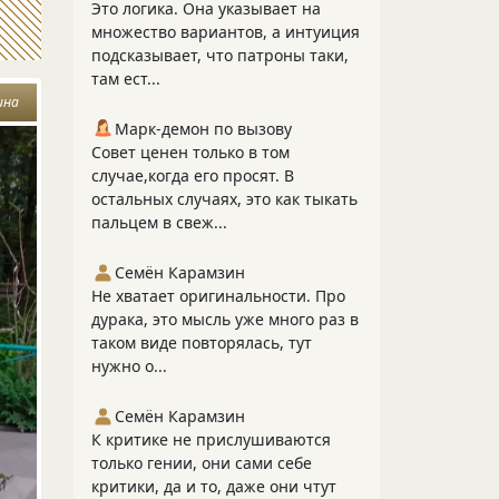
Это логика. Она указывает на
множество вариантов, а интуиция
подсказывает, что патроны таки,
там ест...
ина
Марк-демон по вызову
Совет ценен только в том
случае,когда его просят. В
остальных случаях, это как тыкать
пальцем в свеж...
Семён Карамзин
Не хватает оригинальности. Про
дурака, это мысль уже много раз в
таком виде повторялась, тут
нужно о...
Семён Карамзин
К критике не прислушиваются
только гении, они сами себе
критики, да и то, даже они чтут