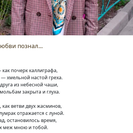
юбви познал...
 как почерк каллиграфа,
х — хмельной настой греха.
друга из небесной чаши,
 мольбам закрыта и глуха.
, как ветви двух жасминов,
олумрак отражается с луной.
ад, остановилось время,
х меж мною и тобой.