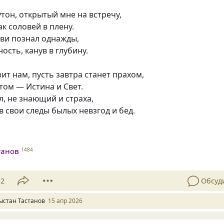
утон, открытый мне на встречу,
к соловей в плену.
бви познал однажды,
ость, канув в глубину.
зит нам, пусть завтра станет прахом,
том — Истина и Свет.
л, не знающий и страха,
свои следы былых невзгод и бед.
танов
1484
12
Обсуд
ыстан Тастанов
15 апр 2026