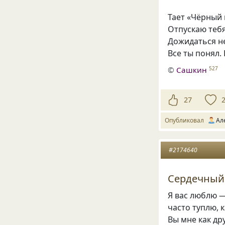
Тает «Чёрный 
Отпускаю тебя
Дожидаться не
Все ты понял
©
Сашкин
527
27
Опубликовал
Ал
#2174640
Сердечный
Я вас люблю 
часто туплю, к
Вы мне как др