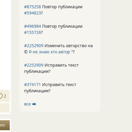
#875258
Повтор публикации
#594823
?
#496984
Повтор публикации
#155726
?
#2252909
Изменить авторство на
©
Я не знаю кто автор
?
0
#2252909
Исправить текст
публикации?
#374171
Исправить текст
публикации?
2
все ⮕
рат