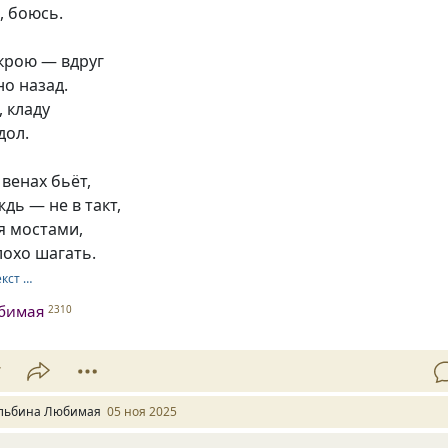
, боюсь.
ткрою — вдруг
но назад.
, кладу
дол.
 венах бьёт,
дь — не в такт,
я мостами,
лохо шагать.
екст …
бимая
2310
7
льбина Любимая
05 ноя 2025