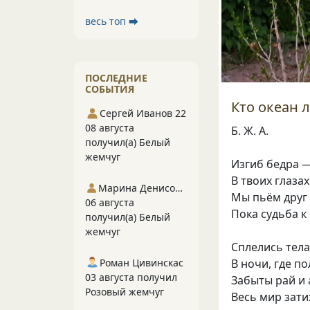
весь топ ⮕
ПОСЛЕДНИЕ
СОБЫТИЯ
Кто океан л
Сергей Иванов 22
08 августа
Б. Ж. А.
получил(а) Белый
жемчуг
Изгиб бедра —
В твоих глаза
Марина Денисова 5
Мы пьём друг 
06 августа
Пока судьба к
получил(а) Белый
жемчуг
Сплелись тела
Роман Цивинскас
В ночи, где п
03 августа получил
Забыты рай и 
Розовый жемчуг
Весь мир зати