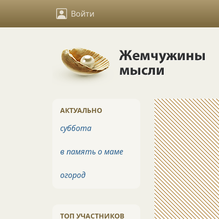
Войти
АКТУАЛЬНО
суббота
в память о маме
огород
ТОП УЧАСТНИКОВ