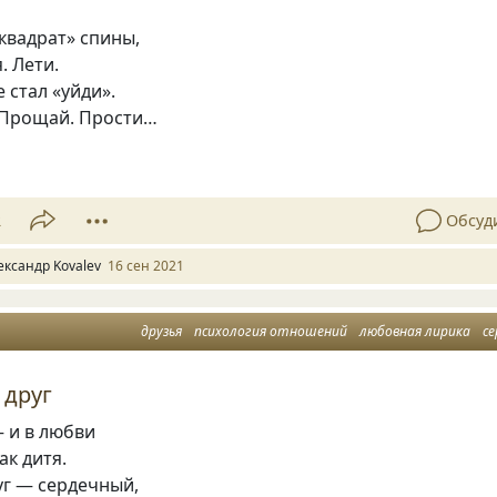
квадрат» спины,
. Лети.
 стал «уйди».
. Прощай. Прости…
2
Обсуд
ександр Kovalev
16 сен 2021
друзья
психология отношений
любовная лирика
серд
 друг
— и в любви
ак дитя.
уг — сердечный,