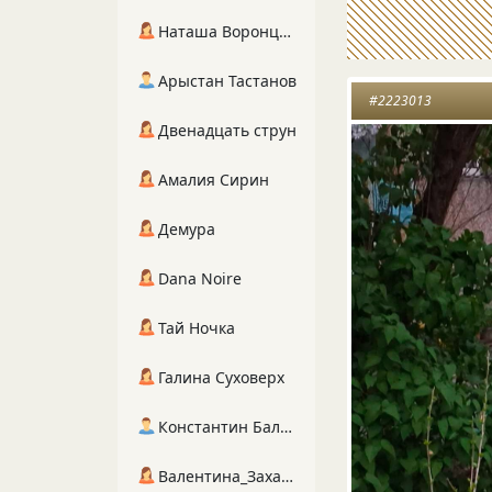
Наташа Воронцова
Арыстан Тастанов
#2223013
Двенадцать струн
Амалия Сирин
Демура
Dana Noire
Тай Ночка
Галина Суховерх
Константин Балухта
Валентина_Захарова