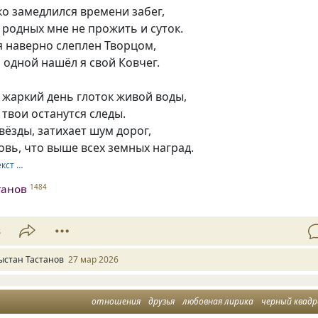
ко замедлился времени забег,
х родных мне не прожить и суток.
я наверно слеплен Творцом,
 одной нашёл я свой Ковчег.
в жаркий день глоток живой воды,
 твои останутся следы.
звёзды, затихает шум дорог,
вь, что выше всех земных наград.
екст …
танов
1484
8
ыстан Тастанов
27 мар 2026
отношения
друзья
любовная лирика
черный квад