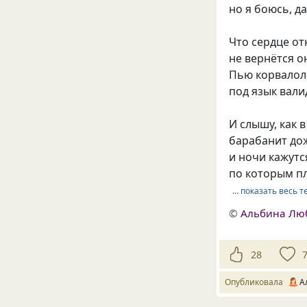
но я боюсь, да
Что сердце о
не вернётся о
Пью корвалол
под язык вали
И слышу, как в
барабанит дож
и ночи кажутс
по которым п
… показать весь т
©
Альбина Лю
28
Опубликовала
А