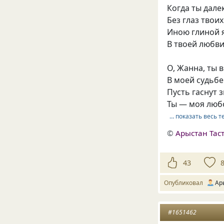
Когда ты дале
Без глаз твои
Иною глиной 
В твоей любви
О, Жанна, ты 
В моей судьбе
Пусть гаснут 
Ты — моя любо
… показать весь т
©
Арыстан Тас
43
Опубликовал
Ар
#1651462