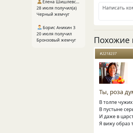
Елена Шишлевская
28 июля получил(а)
Черный жемчуг
Борис Аникин 3
20 июля получил
Похожие 
Бронзовый жемчуг
#2218237
Ты, роза д
В толпе чужих
В пустыне сер
И даже в царст
Я вижу образ 