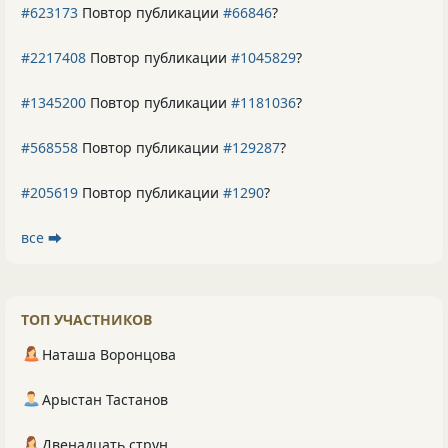
#623173
Повтор публикации
#66846
?
#2217408
Повтор публикации
#1045829
?
#1345200
Повтор публикации
#1181036
?
#568558
Повтор публикации
#129287
?
#205619
Повтор публикации
#1290
?
все ⮕
ТОП УЧАСТНИКОВ
Наташа Воронцова
Арыстан Тастанов
Двенадцать струн