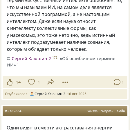
Термин «искусственный интеллект» ошибочен. То,
что мы называем ИИ, на самом деле является
искусственной программой, а не настоящим
интеллектом. Даже если наука относит
к интеллекту коллективные формы, как
у насекомых, это тоже неточно, ведь истинный
интеллект подразумевает наличие сознания,
которым обладает только человек.
©
Сергей Клюшин 2
«Об ошибочном термине
172
ИИ»
1
14
1
1
Опубликовал
Сергей Клюшин 2
16 окт 2025
#2169664
жизнь
смерть
люди
Одни видят в смерти акт расставания энергии