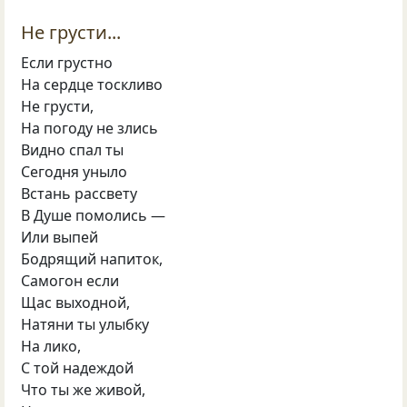
Не грусти...
Если грустно
На сердце тоскливо
Не грусти,
На погоду не злись
Видно спал ты
Сегодня уныло
Встань рассвету
В Душе помолись —
Или выпей
Бодрящий напиток,
Самогон если
Щас выходной,
Натяни ты улыбку
На лико,
С той надеждой
Что ты же живой,