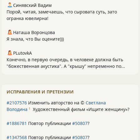
Синявский Вадим
Порой, читая, замечаешь, что сыровата суть, зато
огранка ювелирна!
Наташа Воронцова
Я знала, что Вы оцените)))
PLutоvkА
Конечно, в первую очередь, в человеке должна быть
"божественная акустика". А "крышу" непременно по...
ИСПРАВЛЕНИЯ И ПРЕТЕНЗИИ
#2107576
Изменить авторство на ©
Светлана
Володина
Художественный фильм «Ищите женщину»
?
1
#1886781
Повтор публикации
#50807
?
#1347568
Повтор публикации
#50807
?