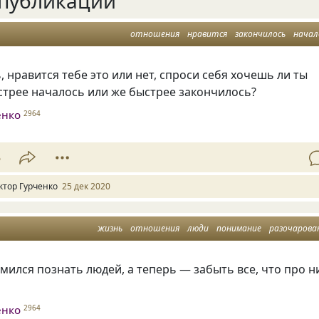
публикации
отношения
нравится
закончилось
начал
, нравится тебе это или нет, спроси себя хочешь ли ты
стрее началось или же быстрее закончилось?
енко
2964
5
ктор Гурченко
25 дек 2020
жизнь
отношения
люди
понимание
разочарова
мился познать людей, а теперь — забыть все, что про н
енко
2964