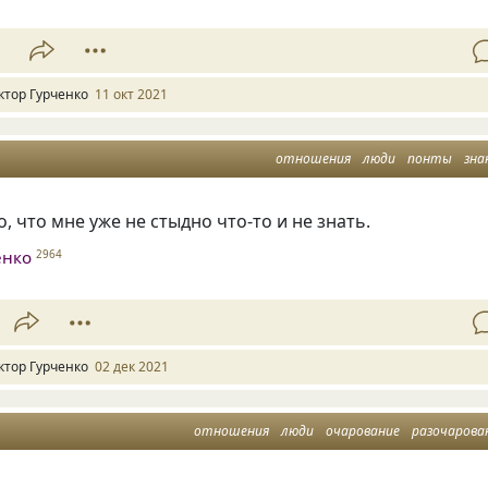
1
ктор Гурченко
11 окт 2021
отношения
люди
понты
зна
, что мне уже не стыдно что-то и не знать.
енко
2964
ктор Гурченко
02 дек 2021
отношения
люди
очарование
разочарова