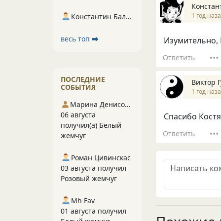
Констан
1 год наз
Константин Балухта
весь топ ⮕
Изумительно, В
Ответить
ПОСЛЕДНИЕ
Виктор 
СОБЫТИЯ
1 год наз
Марина Денисова 5
06 августа
Спасибо Костя
получил(а) Белый
Ответить
жемчуг
Роман Цивинскас
03 августа получил
Розовый жемчуг
Mh Fav
01 августа получил