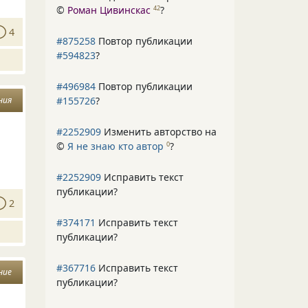
©
Роман Цивинскас
?
42
4
#875258
Повтор публикации
#594823
?
#496984
Повтор публикации
#155726
?
ния
#2252909
Изменить авторство на
©
Я не знаю кто автор
?
0
#2252909
Исправить текст
публикации?
2
#374171
Исправить текст
публикации?
#367716
Исправить текст
ние
публикации?