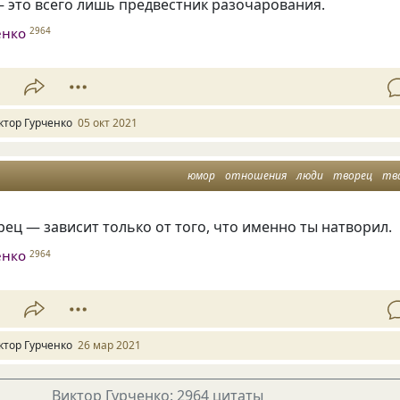
 это всего лишь предвестник разочарования.
енко
2964
1
ктор Гурченко
05 окт 2021
юмор
отношения
люди
творец
тв
рец — зависит только от того, что именно ты натворил.
енко
2964
1
ктор Гурченко
26 мар 2021
Виктор Гурченко: 2964 цитаты