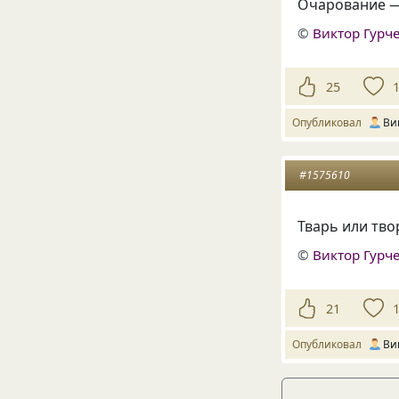
Очарование —
©
Виктор Гурч
25
Опубликовал
Ви
#1575610
Тварь или тво
©
Виктор Гурч
21
Опубликовал
Ви