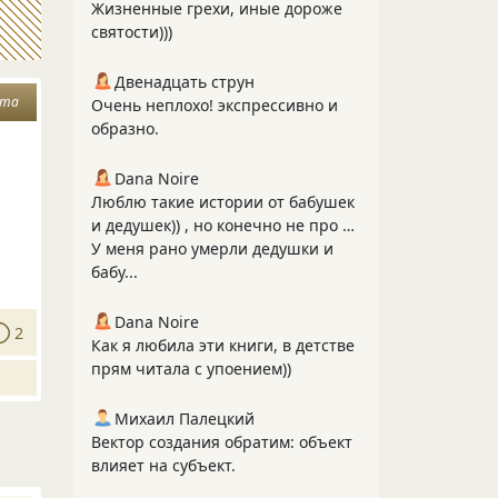
Жизненные грехи, иные дороже
святости)))
Двенадцать струн
ота
Очень неплохо! экспрессивно и
образно.
Dana Noire
Люблю такие истории от бабушек
и дедушек)) , но конечно не про …
У меня рано умерли дедушки и
бабу...
Dana Noire
2
Как я любила эти книги, в детстве
прям читала с упоением))
Михаил Палецкий
Вектор создания обратим: объект
влияет на субъект.