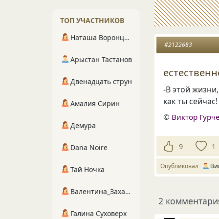
ТОП УЧАСТНИКОВ
Наташа Воронцова
#2122683
Арыстан Тастанов
естественн
Двенадцать струн
-В этой жизни
как ты сейчас!
Амалия Сирин
©
Виктор Гурч
Демура
9
1
Dana Noire
Опубликовал
Ви
Тай Ночка
Валентина_Захарова
2 комментари
Галина Суховерх