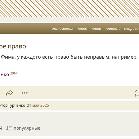
отношения
право
права
правота
неправ
ое право
, Фима, у каждого есть право быть неправым, например,
енко
2964
ктор Гурченко
21 мая 2025
я
популярные