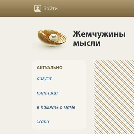
Войти
АКТУАЛЬНО
август
пятница
в память о маме
жара