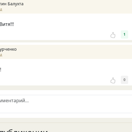
тин Балухта
ад
итя!!!
1
Гурченко
ад
!
0