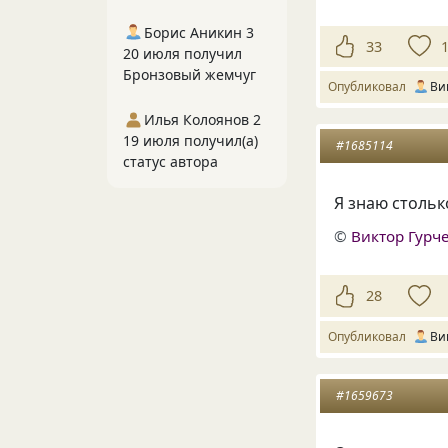
Борис Аникин 3
33
20 июля получил
Бронзовый жемчуг
Опубликовал
Ви
Илья Колоянов 2
19 июля получил(а)
#1685114
статус автора
Я знаю столько
©
Виктор Гурч
28
Опубликовал
Ви
#1659673