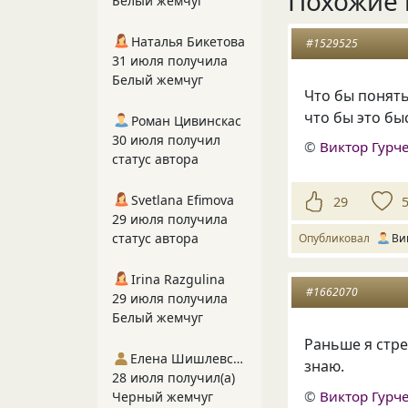
Похожие 
Белый жемчуг
Наталья Бикетова
#1529525
31 июля получила
Белый жемчуг
Что бы понять
что бы это бы
Роман Цивинскас
30 июля получил
©
Виктор Гурч
статус автора
Svetlana Efimova
29
29 июля получила
статус автора
Опубликовал
Ви
Irina Razgulina
#1662070
29 июля получила
Белый жемчуг
Раньше я стре
Елена Шишлевская
знаю.
28 июля получил(а)
©
Виктор Гурч
Черный жемчуг