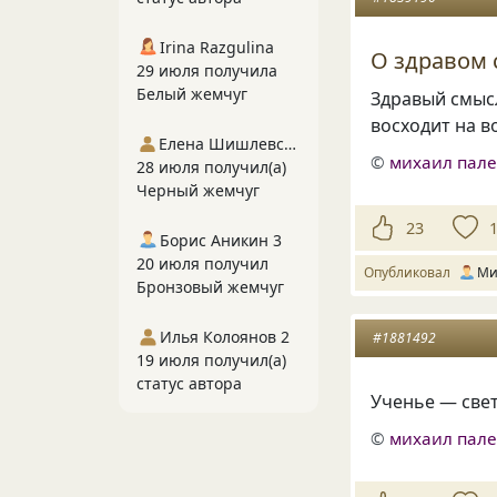
Irina Razgulina
О здравом 
29 июля получила
Белый жемчуг
Здравый смысл
восходит на в
Елена Шишлевская
©
михаил пал
28 июля получил(а)
Черный жемчуг
23
Борис Аникин 3
20 июля получил
Опубликовал
Ми
Бронзовый жемчуг
Илья Колоянов 2
#1881492
19 июля получил(а)
статус автора
Ученье — свет
©
михаил пал