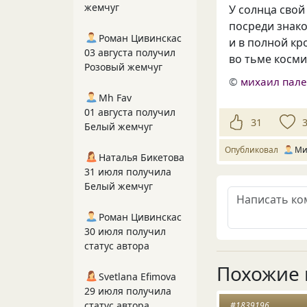
жемчуг
У солнца свой
посреди знако
Роман Цивинскас
и в полной к
03 августа получил
во тьме косми
Розовый жемчуг
©
михаил пал
Mh Fav
01 августа получил
31
Белый жемчуг
Опубликовал
Ми
Наталья Бикетова
31 июля получила
Белый жемчуг
Роман Цивинскас
30 июля получил
статус автора
Похожие 
Svetlana Efimova
29 июля получила
статус автора
#1839196