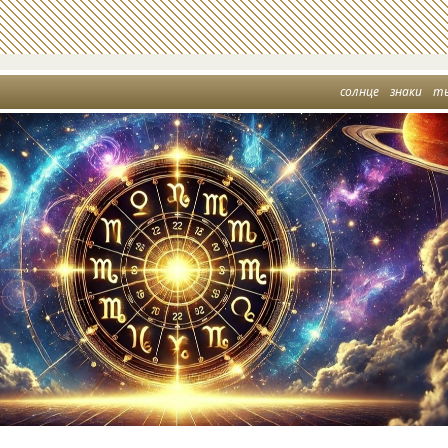
солнце
знаки
т