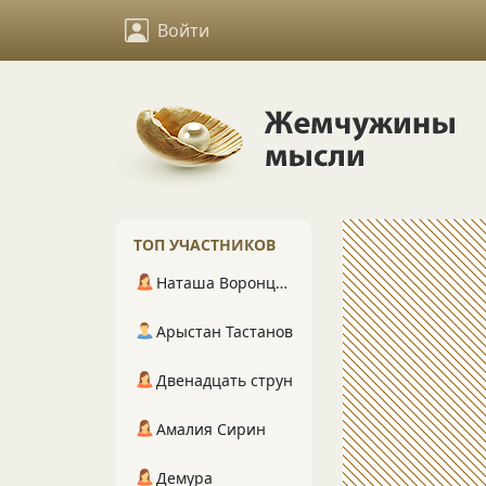
Войти
ТОП УЧАСТНИКОВ
Наташа Воронцова
Арыстан Тастанов
Двенадцать струн
Амалия Сирин
Демура