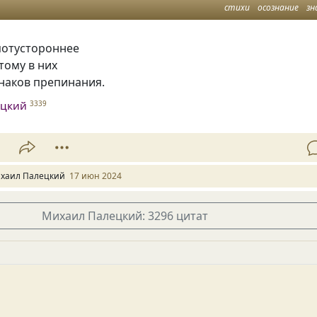
стихи
осознание
зн
потустороннее
тому в них
наков препинания.
ецкий
3339
1
хаил Палецкий
17 июн 2024
Михаил Палецкий: 3296 цитат