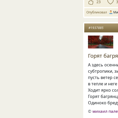
23
Опубликовал
Ми
#1937885
Горят багр
А здесь осенн
субтропики, з
пусть ветер с
в тепле и неге
Ходит ярко сол
Горят багрянц
Одиноко бреду
©
михаил пал