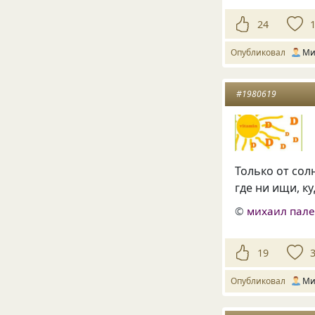
24
Опубликовал
Ми
#1980619
Только от сол
где ни ищи, ку
©
михаил пал
19
Опубликовал
Ми