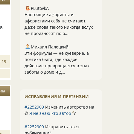
PLutоvkА
Настоящие афористы и
афористами себя не считают.
це
Даже слова такого никогда вслух
не произносят по о...
Михаил Палецкий
Эти формулы — не суеверие, а
поэтика быта, где каждое
19
действие превращается в знак
заботы о доме и д...
ьма
ИСПРАВЛЕНИЯ И ПРЕТЕНЗИИ
#2252909
Изменить авторство на
©
Я не знаю кто автор
?
0
#2252909
Исправить текст
публикации?