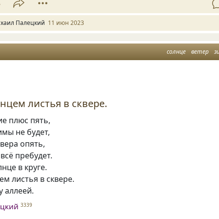
3
хаил Палецкий
11 июн 2023
солнце
ветер
з
янцем листья в сквере.
ие плюс пять,
имы не будет,
евера опять,
 всё пребудет.
нце в круге.
ем листья в сквере.
 аллеей.
ецкий
3339