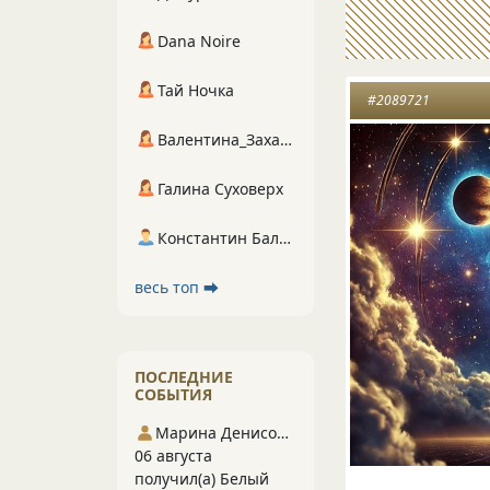
Dana Noire
Тай Ночка
#2089721
Валентина_Захарова
Галина Суховерх
Константин Балухта
весь топ ⮕
ПОСЛЕДНИЕ
СОБЫТИЯ
Марина Денисова 5
06 августа
получил(а) Белый