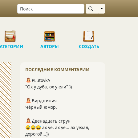
Выбрать область
АТЕГОРИИ
АВТОРЫ
СОЗДАТЬ
ПОСЛЕДНИЕ КОММЕНТАРИИ
PLutоvkА
"Ох у дуба, ох у ели" ))
Вирджиния
Чёрный юмор.
Двенадцать струн
😅😅😅 ах уе, ах уе... ах уехал,
дорогой...))