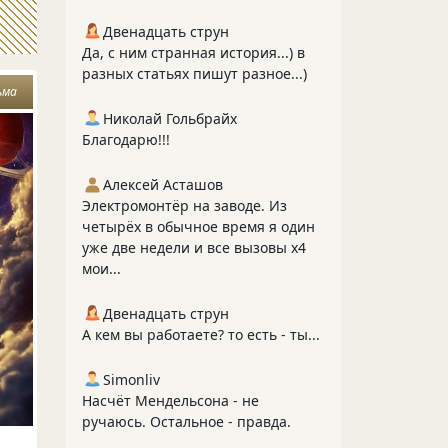
Двенадцать струн
Да, с ним странная история...) в
разных статьях пишут разное...)
ьма
Николай Гольбрайх
Благодарю!!!
Алексей Асташов
Электромонтёр на заводе. Из
четырёх в обычное время я один
уже две недели и все вызовы х4
мои...
Двенадцать струн
А кем вы работаете? то есть - ты...
Simonliv
Насчёт Мендельсона - не
ручаюсь. Остальное - правда.