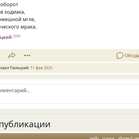
 оборот
в зодиака,
ромешной мгле,
ческого мрака.
ецкий
3339
3
Обсуд
хаил Палецкий
11 фев 2025
публикации
люди
солнце
здравый см