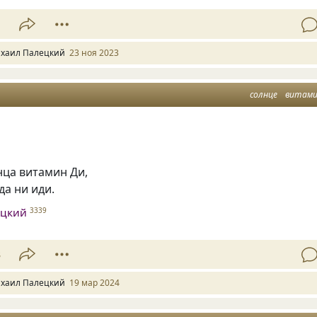
1
хаил Палецкий
23 ноя 2023
солнце
витам
нца витамин Ди,
да ни иди.
ецкий
3339
3
хаил Палецкий
19 мар 2024