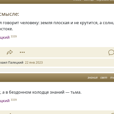
смысле:
 говорит человеку: земля плоская и не крутится, а солн
остоке.
ецкий
3339
1
хаил Палецкий
22 янв 2023
знания
свет
т
, а в бездонном колодце знаний — тьма.
ецкий
3339