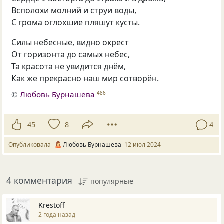
Всполохи молний и струи воды,
С грома оглохшие пляшут кусты.
Силы небесные, видно окрест
От горизонта до самых небес,
Та красота не увидится днём,
Как же прекрасно наш мир сотворён.
©
Любовь Бурнашева
486
45
8
4
Опубликовала
Любовь Бурнашева
12 июл 2024
4 комментария
популярные
Krestoff
2 года назад