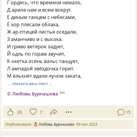
Г ордясь, что времени немало,
Д арила нам и всем вокруг.
Е диным танцем с небесами,
Ё хор плясали облака,
Ж ар-птицей листья оседали,
З аманчиво и с высока.
И гриво ветерок задует,
Й одль по горам звучит,
К окетка осень вальс танцует,
Л ампадой звёздочка горит.
М елькнёт вдали лучом заката,
… показать весь текст …
©
Любовь Бурнашева
486
33
7
15
Опубликовала
Любовь Бурнашева
09 сен 2023