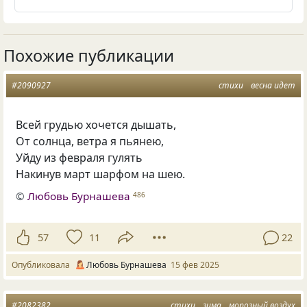
Похожие публикации
#2090927
стихи
весна идет
Всей грудью хочется дышать,
От солнца, ветра я пьянею,
Уйду из февраля гулять
Накинув март шарфом на шею.
©
Любовь Бурнашева
486
57
11
22
Опубликовала
Любовь Бурнашева
15 фев 2025
#2082382
стихи
зима
морозный воздух