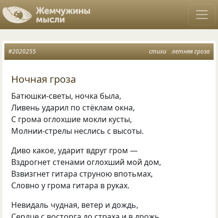
#2020255
стихи
летняя гроза
Ночная гроза
Батюшки-светы, ночка была,
Ливень ударил по стёклам окна,
С грома оглохшие мокли кусты,
Молнии-стрелы неслись с высоты.
Диво какое, ударит вдруг гром —
Вздрогнет стенами оглохший мой дом,
Взвизгнет гитара струною впотьмах,
Словно у грома гитара в руках.
Невидаль чудная, ветер и дождь,
Сердце с восторга до страха и в дрожь,