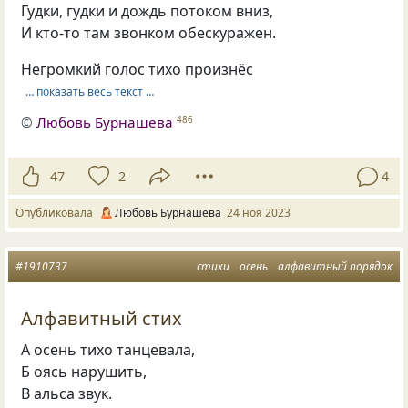
Гудки, гудки и дождь потоком вниз,
И кто-то там звонком обескуражен.
Негромкий голос тихо произнёс
… показать весь текст …
©
Любовь Бурнашева
486
47
2
4
Опубликовала
Любовь Бурнашева
24 ноя 2023
#1910737
стихи
осень
алфавитный порядок
Алфавитный стих
А осень тихо танцевала,
Б оясь нарушить,
В альса звук.