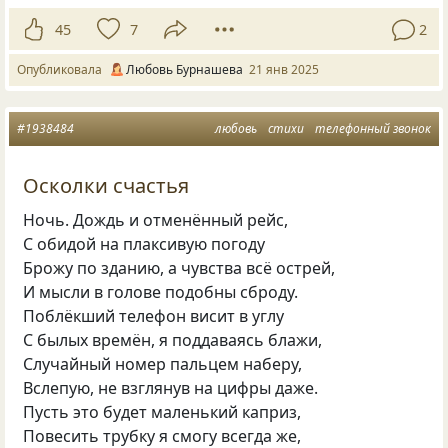
45
7
2
Опубликовала
Любовь Бурнашева
21 янв 2025
#1938484
любовь
стихи
телефонный звонок
Осколки счастья
Ночь. Дождь и отменённый рейс,
С обидой на плаксивую погоду
Брожу по зданию, а чувства всё острей,
И мысли в голове подобны сброду.
Поблёкший телефон висит в углу
С былых времён, я поддаваясь блажи,
Случайный номер пальцем наберу,
Вслепую, не взглянув на цифры даже.
Пусть это будет маленький каприз,
Повесить трубку я смогу всегда же,